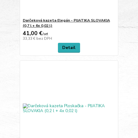
Darčeková kazeta Elegán - PIJATIKA SLOVAKIA
(0,7 l + 6x 0,02 l)
41,00 €
/
set
33,33 €
bez DPH
Detail