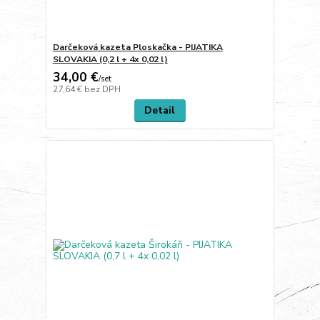
Darčeková kazeta Ploskačka - PIJATIKA
SLOVAKIA (0,2 l + 4x 0,02 l)
34,00 €
/
set
27,64 €
bez DPH
Detail