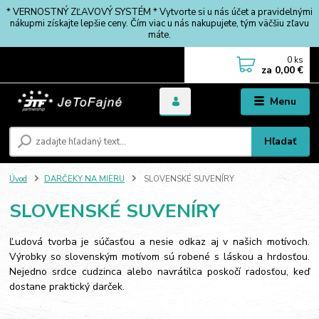
* VERNOSTNÝ ZĽAVOVÝ SYSTÉM * Vytvorte si u nás účet a pravidelnými
nákupmi získajte lepšie ceny. Čím viac u nás nakupujete, tým väčšiu zľavu
máte.
0
ks
za
0,00 €
Menu
Hľadať
Úvod
DARČEKY NA MIERU
SLOVENSKÉ SUVENÍRY
SLOVENSKÉ SUVENÍRY
Ľudová tvorba je súčasťou a nesie odkaz aj v našich motívoch.
Výrobky so slovenským motívom sú robené s láskou a hrdosťou.
Nejedno srdce cudzinca alebo navrátilca poskočí radosťou, keď
dostane praktický darček.