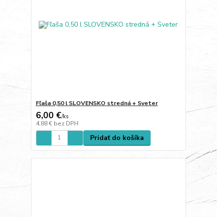
Fľaša 0,50 l SLOVENSKO stredná + Sveter
6,00 €
/
ks
4,88 €
bez DPH
Pridať do košíka