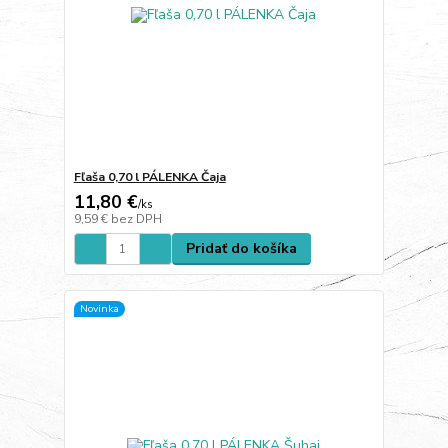
Fľaša 0,70 l PÁLENKA Čaja
11,80 €
/
ks
9,59 €
bez DPH
Pridať do košíka
Novinka