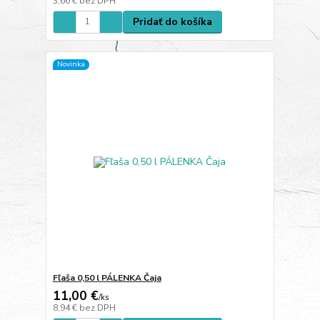
3,66 €
bez DPH
Pridať do košíka
Novinka
Fľaša 0,50 l PÁLENKA Čaja
11,00 €
/
ks
8,94 €
bez DPH