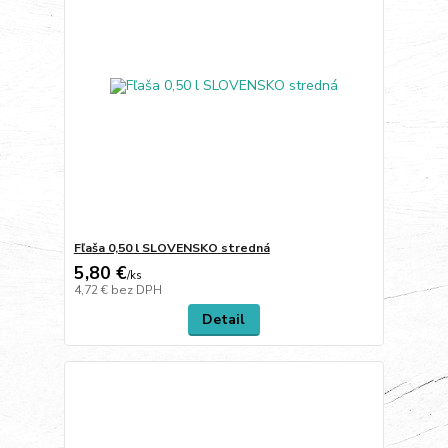
Fľaša 0,50 l SLOVENSKO stredná
5,80 €
/
ks
4,72 €
bez DPH
Detail