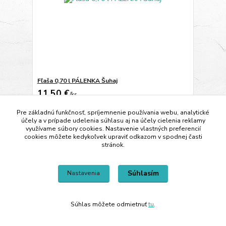
Fľaša 0,70 l PÁLENKA Šuhaj
11,50 €
/
ks
9,35 €
bez DPH
Pre základnú funkčnosť, spríjemnenie používania webu, analytické
Pridať do košíka
účely a v prípade udelenia súhlasu aj na účely cielenia reklamy
využívame súbory cookies. Nastavenie vlastných preferencií
cookies môžete kedykoľvek upraviť odkazom v spodnej časti
stránok.
Súhlasím
Nastavenia
Súhlas môžete odmietnuť
tu
.