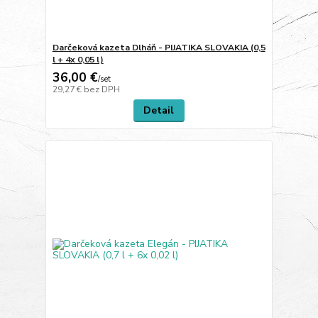
Darčeková kazeta Dlháň - PIJATIKA SLOVAKIA (0,5
l + 4x 0,05 l)
36,00 €
/
set
29,27 €
bez DPH
Detail