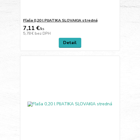
Fľaša 0,20 l PIJATIKA SLOVAKIA stredná
7,11 €
/
ks
5,78 €
bez DPH
Detail