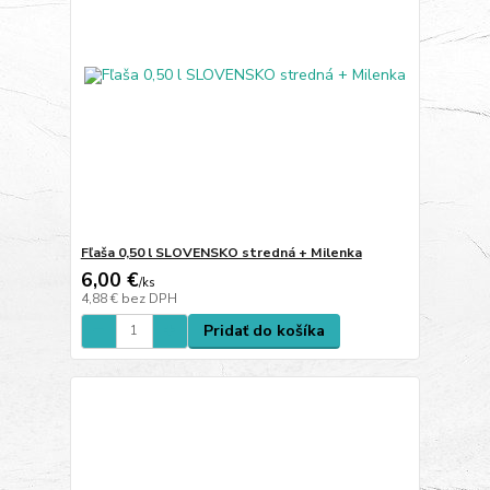
Fľaša 0,50 l SLOVENSKO stredná + Milenka
6,00 €
/
ks
4,88 €
bez DPH
Pridať do košíka