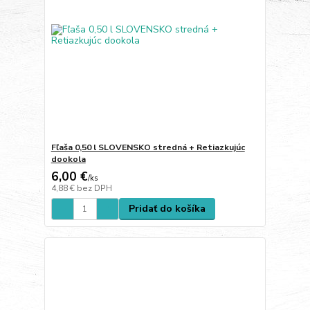
Fľaša 0,50 l SLOVENSKO stredná + Retiazkujúc
dookola
6,00 €
/
ks
4,88 €
bez DPH
Pridať do košíka