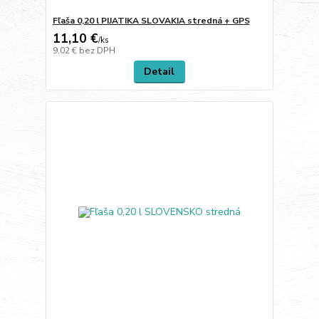
Fľaša 0,20 l PIJATIKA SLOVAKIA stredná + GPS
11,10 €
/
ks
9,02 €
bez DPH
Detail