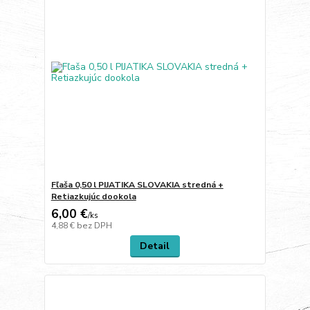
Fľaša 0,50 l PIJATIKA SLOVAKIA stredná +
Retiazkujúc dookola
6,00 €
/
ks
4,88 €
bez DPH
Detail