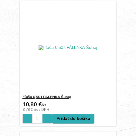
Fľaša 0,50 l PÁLENKA Šuhaj
10,80 €
/
ks
8,78 €
bez DPH
Pridať do košíka