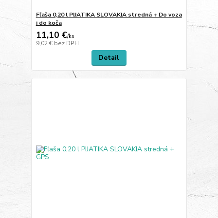
Fľaša 0,20 l PIJATIKA SLOVAKIA stredná + Do voza
i do koča
11,10 €
/
ks
9,02 €
bez DPH
Detail