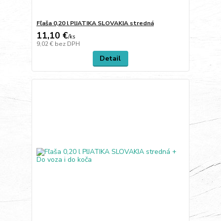
Fľaša 0,20 l PIJATIKA SLOVAKIA stredná
11,10 €
/
ks
9,02 €
bez DPH
Detail