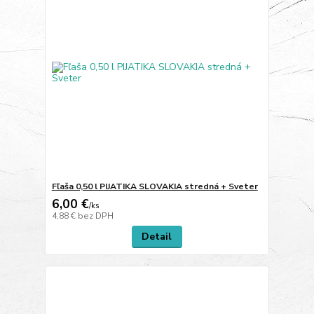
Fľaša 0,50 l PIJATIKA SLOVAKIA stredná + Sveter
6,00 €
/
ks
4,88 €
bez DPH
Detail