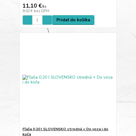
11,10 €
/
ks
9,02 €
bez DPH
Pridať do košíka
Fľaša 0,20 l SLOVENSKO stredná + Do voza i do
koča