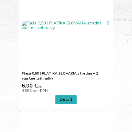
Fľaša 0,50 l PIJATIKA SLOVAKIA stredná + Z
vlastnej záhradky
6,00 €
/
ks
4,88 €
bez DPH
Detail