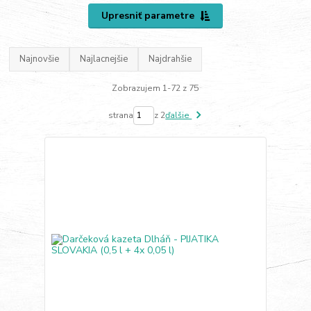
Upresniť parametre
Najnovšie
Najlacnejšie
Najdrahšie
Zobrazujem 1-72 z 75
strana
z 2
ďalšie