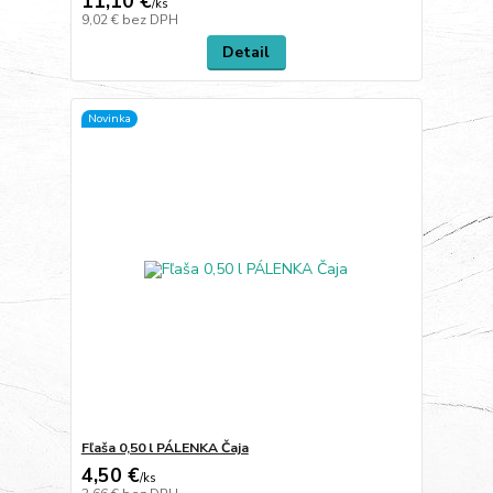
11,10 €
/
ks
9,02 €
bez DPH
Detail
Novinka
Fľaša 0,50 l PÁLENKA Čaja
4,50 €
/
ks