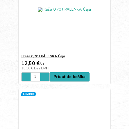
Fľaša 0,70 l PÁLENKA Čaja
12,50 €
/
ks
10,16 €
bez DPH
Pridať do košíka
Novinka