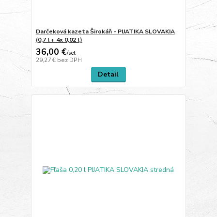
Darčeková kazeta Širokáň - PIJATIKA SLOVAKIA
(0,7 l + 4x 0,02 l)
36,00 €
/
set
29,27 €
bez DPH
Detail