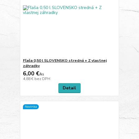
Fľaša 0,50 l SLOVENSKO stredná + Z vlastnej
záhradky
6,00 €
/
ks
4,88 €
bez DPH
Detail
Novinka