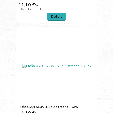
11,10 €
/
ks
9,02 €
bez DPH
Detail
Fľaša 0,20 l SLOVENSKO stredná + GPS