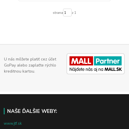
strana
z 1
U nás môžete platiť cez účet
GoPay alebo zaplaťte rýchlo
kreditnou kartou.
NAŠE ĎALŠIE WEBY:
www.jtf.sk