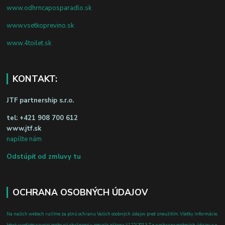
www.odhrncaposparadlo.sk
www.vsetkoprevino.sk
www.4toilet.sk
KONTAKT:
JTF partnership s.r.o.
tel:
+421 908 700 612
www.jtf.sk
napíšte nám
Odstúpiť od zmluvy tu
OCHRANA OSOBNÝCH ÚDAJOV
Na našich weboch ručíme za plnú ochranu Vašich osobných údajov pred zneužitím. Všetky informácie,