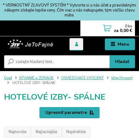
* VERNOSTNÝ ZĽAVOVÝ SYSTÉM * Vytvorte si u nás účet a pravidelnými
nákupmi získajte lepšie ceny. Čím viac u nás nakupujete, tým väčšiu zľavu
máte.
0
ks
za
0,00 €
Menu
Hľadať
Úvod
BÝVANIE a ZDRAVIE
OSVIEŽOVAČE HYSCENT
Vône Hyscent
HOTELOVÉ IZBY- SPÁLNE
HOTELOVÉ IZBY- SPÁLNE
Upresniť parametre
Najnovšie
Najlacnejšie
Najdrahšie