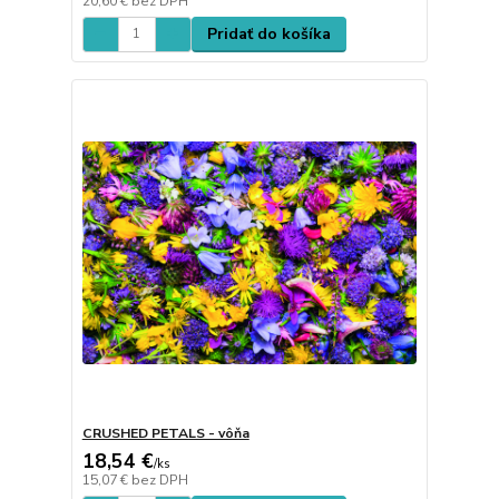
20,60 €
bez DPH
Pridať do košíka
CRUSHED PETALS - vôňa
18,54 €
/
ks
15,07 €
bez DPH