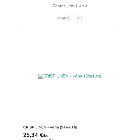
Zobrazujem 1-4 z 4
strana
z 1
CRISP LINEN - vôňa (Stealth)
25,34 €
/
ks