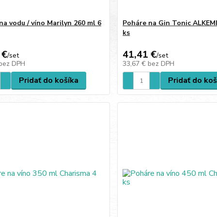
na vodu / víno Marilyn 260 ml 6
Poháre na Gin Tonic ALKEMI
ks
 €
41,41 €
/
set
/
set
bez DPH
33,67 €
bez DPH
Pridať do košíka
Pridať do koš