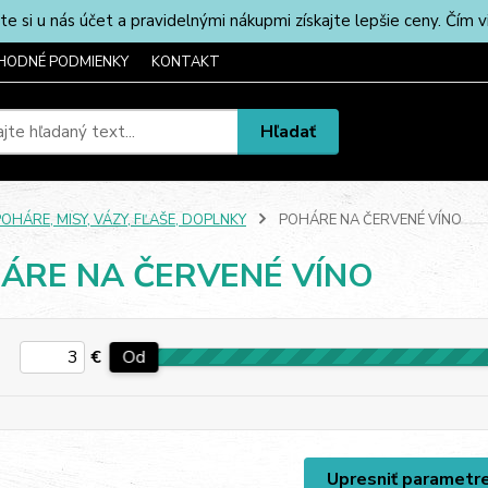
u nás účet a pravidelnými nákupmi získajte lepšie ceny. Čím via
HODNÉ PODMIENKY
KONTAKT
Hľadať
OHÁRE, MISY, VÁZY, FĽAŠE, DOPLNKY
POHÁRE NA ČERVENÉ VÍNO
ÁRE NA ČERVENÉ VÍNO
€
Od
Upresniť parametr