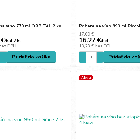
na víno 770 ml ORBITAL 2 ks
Poháre na víno 890 ml Picco
17,00 €
 €
16,27 €
/
bal 2 ks
/
bal
bez DPH
13,23 €
bez DPH
Pridať do košíka
Pridať do koš
Akcia