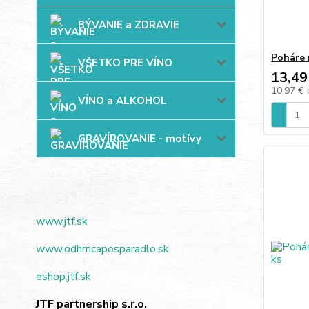
BÝVANIE a ZDRAVIE
Poháre 
VŠETKO PRE VÍNO
13,49
10,97 €
VÍNO a ALKOHOL
GRAVÍROVANIE - motívy
www.jtf.sk
www.odhrncaposparadlo.sk
eshop.jtf.sk
JTF partnership s.r.o.