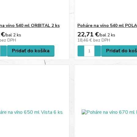
na víno 540 ml ORBITAL 2 ks
Poháre na víno 540 ml POLA
 €
22,71 €
/
bal 2 ks
/
bal 2 ks
bez DPH
18,46 €
bez DPH
Pridať do košíka
Pridať do koš