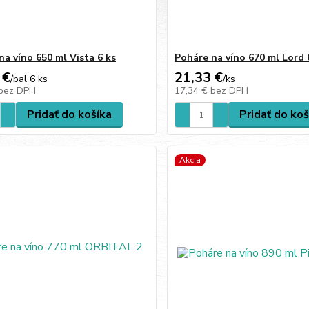
na víno 650 ml Vista 6 ks
Poháre na víno 670 ml Lord 
 €
21,33 €
/
bal 6 ks
/
ks
bez DPH
17,34 €
bez DPH
Pridať do košíka
Pridať do koš
Akcia