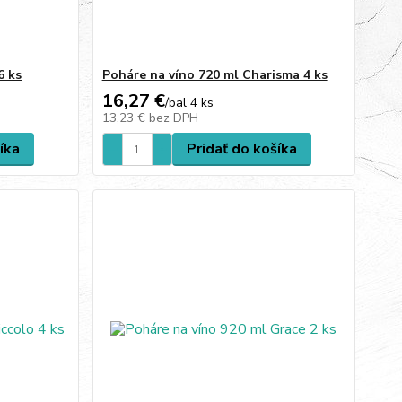
6 ks
Poháre na víno 720 ml Charisma 4 ks
16,27 €
/
bal 4 ks
13,23 €
bez DPH
íka
Pridať do košíka