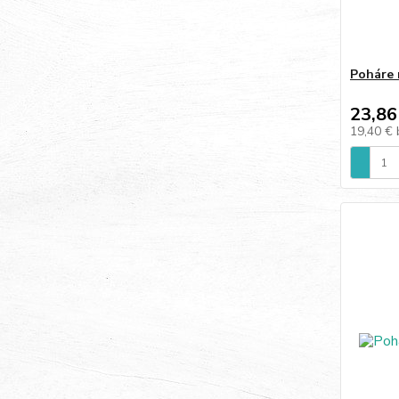
Poháre 
23,86
19,40 €