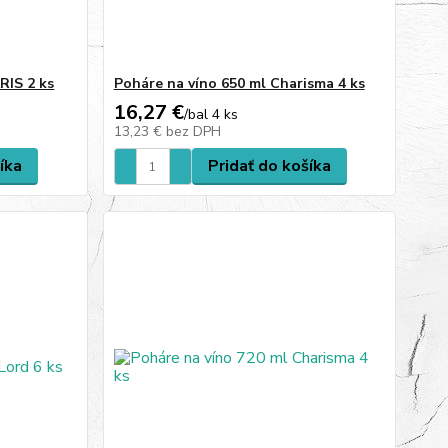
RIS 2 ks
Poháre na víno 650 ml Charisma 4 ks
16,27 €
/
bal 4 ks
13,23 €
bez DPH
íka
Pridať do košíka