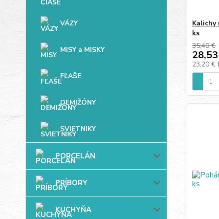
VÁZY
Kalichy 
ks
35,40 €
MISY a MISKY
28,53
23,20 €
FĽAŠE
DEMIŽÓNY
SVIETNIKY
PORCELÁN
PRÍBORY
KUCHYŇA