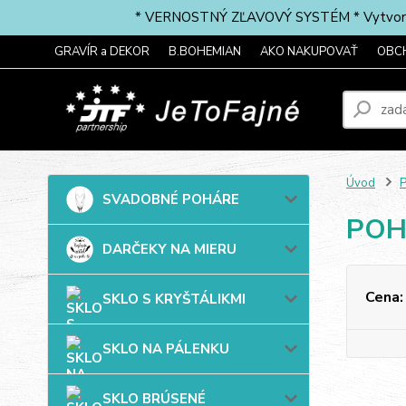
* VERNOSTNÝ ZĽAVOVÝ SYSTÉM * Vytvorte si 
GRAVÍR a DEKOR
B.BOHEMIAN
AKO NAKUPOVAŤ
OBC
Úvod
P
SVADOBNÉ POHÁRE
POH
DARČEKY NA MIERU
Cena:
SKLO S KRYŠTÁLIKMI
SKLO NA PÁLENKU
SKLO BRÚSENÉ