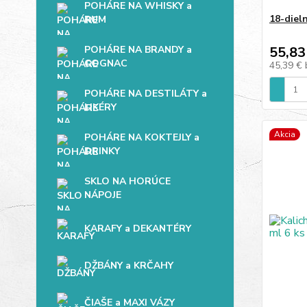
POHÁRE NA WHISKY a
18-diel
RUM
POHÁRE NA BRANDY a
55,83
COGNAC
45,39 €
POHÁRE NA DESTILÁTY a
LIKÉRY
Akcia
POHÁRE NA KOKTEJLY a
DRINKY
SKLO NA HORÚCE
NÁPOJE
KARAFY a DEKANTÉRY
DŽBÁNY a KRČAHY
ČIAŠE a MAXI VÁZY