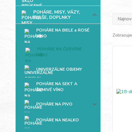
POHÁRE, MISY, VÁZY,
FĽAŠE, DOPLNKY
Najnov
POHÁRE NA BIELE a ROSÉ
Zobrazuje
VÍNO
POHÁRE NA ČERVENÉ
VÍNO
UNIVERZÁLNE OBJEMY
POHÁRE NA SEKT A
ŠUMIVÉ VÍNO
POHÁRE NA PIVO
POHÁRE NA NEALKO