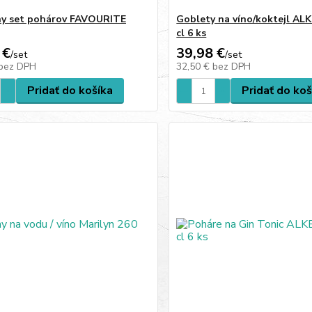
ny set pohárov FAVOURITE
Goblety na víno/koktejl AL
cl 6 ks
 €
39,98 €
/
set
/
set
bez DPH
32,50 €
bez DPH
Pridať do košíka
Pridať do koš