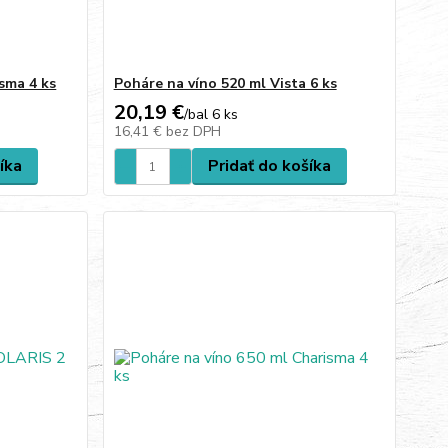
sma 4 ks
Poháre na víno 520 ml Vista 6 ks
20,19 €
/
bal 6 ks
16,41 €
bez DPH
íka
Pridať do košíka