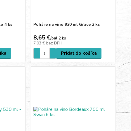
lo 4 ks
Poháre na víno 920 ml Grace 2 ks
8,65 €
/
bal 2 ks
7,03 €
bez DPH
íka
Pridať do košíka