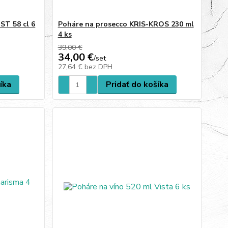
ST 58 cl 6
Poháre na prosecco KRIS-KROS 230 ml
4 ks
39,00 €
34,00 €
/
set
27,64 €
bez DPH
íka
Pridať do košíka