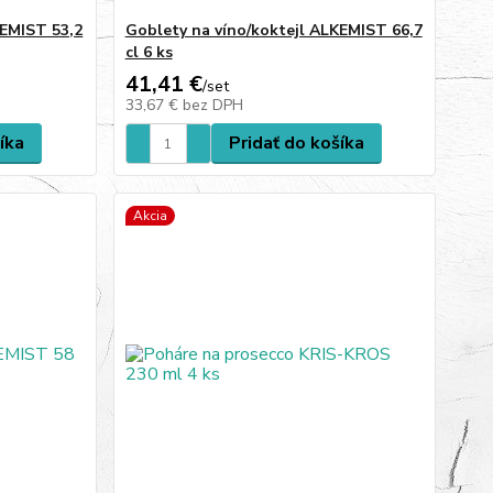
KEMIST 53,2
Goblety na víno/koktejl ALKEMIST 66,7
cl 6 ks
41,41 €
/
set
33,67 €
bez DPH
íka
Pridať do košíka
Akcia