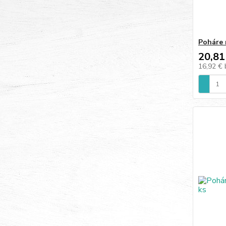
Poháre 
20,81
16,92 €