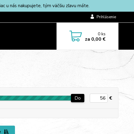
c u nás nakupujete, tým väčšiu zľavu máte.
Prihlásenie
0
ks
za
0,00 €
Do
€
e