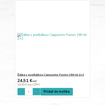
Šálka s podšálkou Cappucino Fusion 190 ml 2+2
24,51 €
/
set
19,93 €
bez DPH
Pridať do košíka