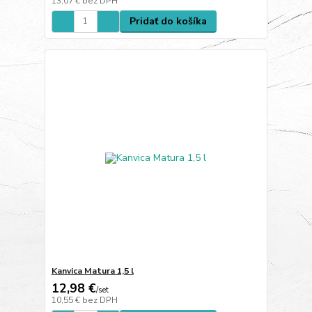
13,07 €
bez DPH
Pridať do košíka
Kanvica Matura 1,5 l
12,98 €
/
set
10,55 €
bez DPH