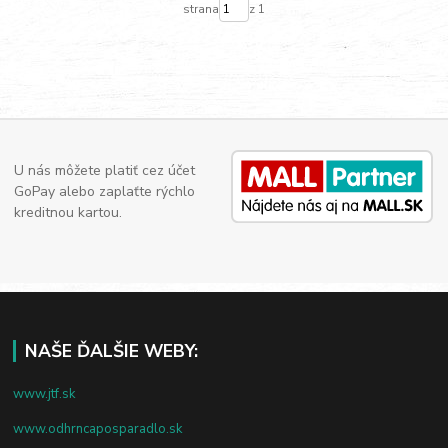
strana
z 1
U nás môžete platiť cez účet
GoPay alebo zaplaťte rýchlo
kreditnou kartou.
NAŠE ĎALŠIE WEBY:
www.jtf.sk
www.odhrncaposparadlo.sk