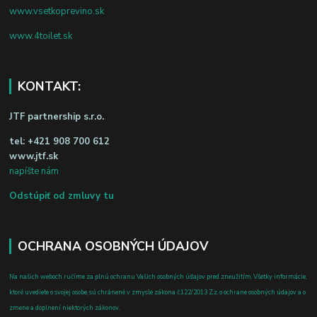
www.vsetkoprevino.sk
www.4toilet.sk
KONTAKT:
JTF partnership s.r.o.
tel:
+421 908 700 612
www.jtf.sk
napíšte nám
Odstúpiť od zmluvy tu
OCHRANA OSOBNÝCH ÚDAJOV
Na našich weboch ručíme za plnú ochranu Vašich osobných údajov pred zneužitím. Všetky informácie,
ktoré uvediete o svojej osobe, sú chránené v zmysle zákona č.122/2013 Z.z. o ochrane osobných údajov a o
zmene a doplnení niektorých zákonov.