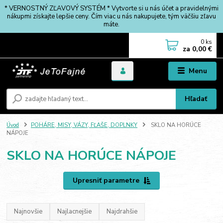
* VERNOSTNÝ ZĽAVOVÝ SYSTÉM * Vytvorte si u nás účet a pravidelnými
nákupmi získajte lepšie ceny. Čím viac u nás nakupujete, tým väčšiu zľavu
máte.
0
ks
za
0,00 €
Menu
Hľadať
Úvod
POHÁRE, MISY, VÁZY, FĽAŠE, DOPLNKY
SKLO NA HORÚCE
NÁPOJE
SKLO NA HORÚCE NÁPOJE
Upresniť parametre
Najnovšie
Najlacnejšie
Najdrahšie