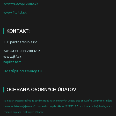
www.vsetkoprevino.sk
www.4toilet.sk
KONTAKT:
JTF partnership s.r.o.
tel:
+421 908 700 612
www.jtf.sk
napíšte nám
Odstúpiť od zmluvy tu
OCHRANA OSOBNÝCH ÚDAJOV
Na našich weboch ručíme za plnú ochranu Vašich osobných údajov pred zneužitím. Všetky informácie,
ktoré uvediete o svojej osobe, sú chránené v zmysle zákona č.122/2013 Z.z. o ochrane osobných údajov a o
zmene a doplnení niektorých zákonov.