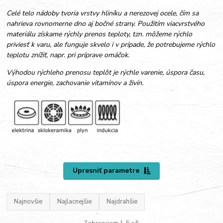
Celé telo nádoby tvoria vrstvy hliníku a nerezovej ocele, čím sa
nahrieva rovnomerne dno aj bočné strany. Použitím viacvrstvého
materiálu získame rýchly prenos teploty, tzn. môžeme rýchlo
priviesť k varu, ale funguje skvelo i v prípade, že potrebujeme rýchlo
teplotu znížiť, napr. pri príprave omáčok.
Výhodou rýchleho prenosu teplôt je rýchle varenie, úspora času,
úspora energie, zachovanie vitamínov a živín.
Upresniť parametre
Najnovšie
Najlacnejšie
Najdrahšie
Zobrazujem 1-5 z 5