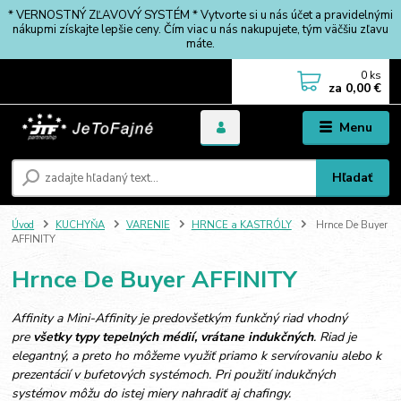
* VERNOSTNÝ ZĽAVOVÝ SYSTÉM * Vytvorte si u nás účet a pravidelnými
nákupmi získajte lepšie ceny. Čím viac u nás nakupujete, tým väčšiu zľavu
máte.
0
ks
za
0,00 €
Menu
Hľadať
Úvod
KUCHYŇA
VARENIE
HRNCE a KASTRÓLY
Hrnce De Buyer
AFFINITY
Hrnce De Buyer AFFINITY
Affinity a Mini-Affinity je predovšetkým funkčný riad vhodný
pre
všetky typy tepelných médií, vrátane indukčných
. Riad je
elegantný, a preto ho môžeme využiť priamo k servírovaniu alebo k
prezentácií v bufetových systémoch. Pri použití indukčných
systémov môžu do istej miery nahradiť aj chafingy.