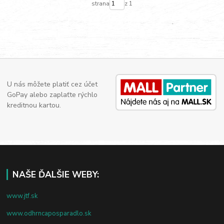
strana
z 1
U nás môžete platiť cez účet
GoPay alebo zaplaťte rýchlo
kreditnou kartou.
NAŠE ĎALŠIE WEBY:
www.jtf.sk
www.odhrncaposparadlo.sk