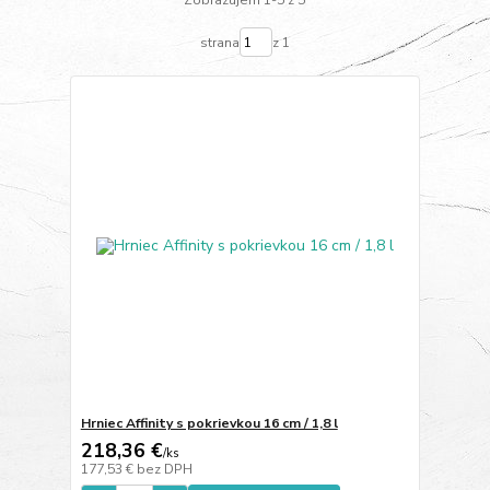
strana
z 1
Hrniec Affinity s pokrievkou 16 cm / 1,8 l
218,36 €
/
ks
177,53 €
bez DPH