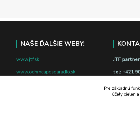
NAŠE ĎALŠIE WEBY:
KONTA
www.jtf.sk
JTF partners
www.odhrncaposparadlo.sk
tel:
+421 9
www.jtf.sk
www.vsetkoprevino.sk
napíšte nám
Pre základnú funk
účely cieleni
www.4toilet.sk
Odstúpiť o