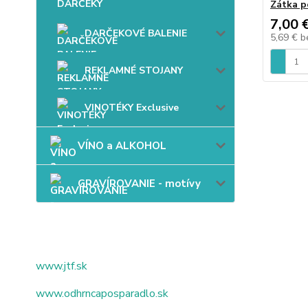
Zátka p
7,00 
DARČEKOVÉ BALENIE
5,69 €
b
REKLAMNÉ STOJANY
VINOTÉKY Exclusive
VÍNO a ALKOHOL
GRAVÍROVANIE - motívy
www.jtf.sk
www.odhrncaposparadlo.sk