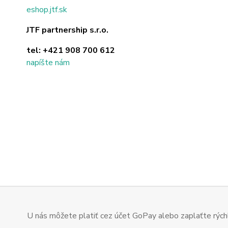
eshop.jtf.sk
JTF partnership s.r.o.
tel:
+421 908 700 612
napíšte nám
U nás môžete platiť cez účet GoPay alebo zaplaťte rýchl