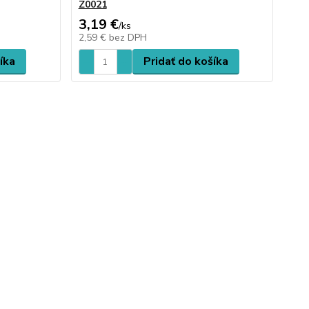
Z0021
3,19 €
/
ks
2,59 €
bez DPH
íka
Pridať do košíka