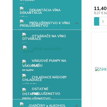
11,40
DEKANTÁCIA VÍNA
9,27 €
b
PRÍSLUŠENSTVO K VÍNU
OTVÁRAČE NA VÍNO
ZÁTKY NA FĽAŠU
VÁKUOVÉ PUMPY NA
FĽAŠU
CHLADIACE NÁDOBY
OSTATNÉ
PRÍSLUŠENSTVO
DARČEKY a ALKOHOL