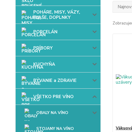
Najnov
POHÁRE, MISY, VÁZY,
FĽAŠE, DOPLNKY
Zobrazuje
PORCELÁN
PRÍBORY
KUCHYŇA
BÝVANIE a ZDRAVIE
VŠETKO PRE VÍNO
OBALY NA VÍNO
Vákuová
STOJANY NA VÍNO