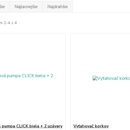
šie
Najlacnejšie
Najdrahšie
m 1-4 z 4
 pumpa CLICK biela + 2 uzávery
Vyťahovač korkov