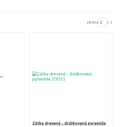
strana
z 1
Zátka drevená - drážkovaná pyramída