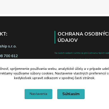
KT:
OCHRANA OSOBNÝC
ÚDAJOV
hip s.r.o.
Na našich weboch ručíme za plnú ochranu Vašich oso
08 700 612
pred zneužitím. Všetky informácie, ktoré uvediete o svoje
chránené v zmysle zákona č.122/2013 Z.z. o ochrane o
čnosť, spríjemnenie používania webu, analytické účely a v prípade udel
a o zmene a doplnení niektorých zákonov.
a reklamy využívame súbory cookies. Nastavenie vlastných preferencií 
d zmluvy tu
kedykoľvek upraviť odkazom v spodnej časti stránok.
Súhlasím
Nastavenia