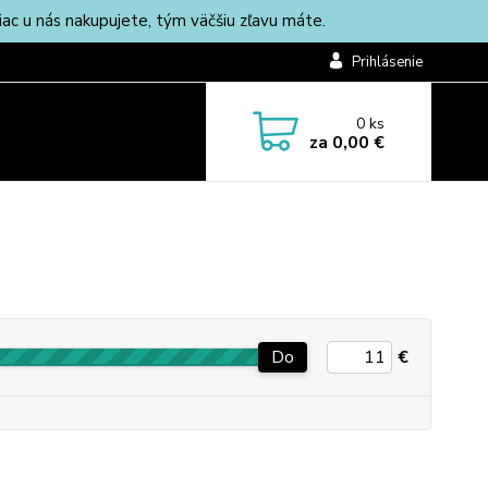
c u nás nakupujete, tým väčšiu zľavu máte.
Prihlásenie
0
ks
za
0,00 €
Do
€