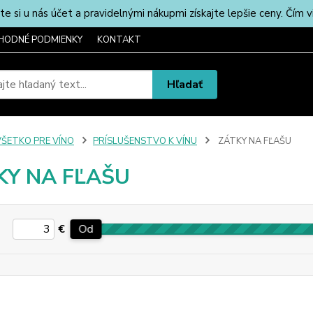
u nás účet a pravidelnými nákupmi získajte lepšie ceny. Čím via
HODNÉ PODMIENKY
KONTAKT
Hľadať
VŠETKO PRE VÍNO
PRÍSLUŠENSTVO K VÍNU
ZÁTKY NA FĽAŠU
KY NA FĽAŠU
€
Od