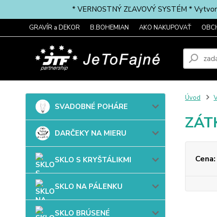
* VERNOSTNÝ ZĽAVOVÝ SYSTÉM * Vytvorte si 
GRAVÍR a DEKOR
B.BOHEMIAN
AKO NAKUPOVAŤ
OBC
Úvod
SVADOBNÉ POHÁRE
ZÁT
DARČEKY NA MIERU
Cena:
SKLO S KRYŠTÁLIKMI
SKLO NA PÁLENKU
SKLO BRÚSENÉ