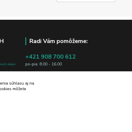
H
Radi Vám pomôžeme:
+421 908 700 612
po-pia: 8.00 - 16.00
bných údajov
j osobe, sú
business@jtf.sk
sobných údajov
enia súhlasu aj na
cookies môžete