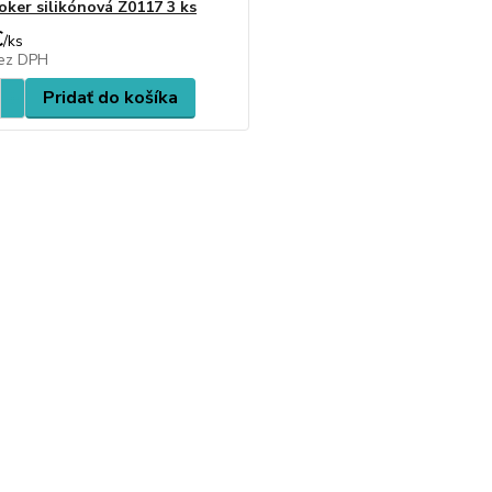
oker silikónová Z0117 3 ks
€
/
ks
ez DPH
Pridať do košíka