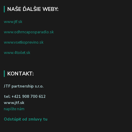
NAŠE ĎALŠIE WEBY:
www.jtf.sk
www.odhrncaposparadlo.sk
www.vsetkoprevino.sk
www.4toilet.sk
KONTAKT:
JTF partnership s.r.o.
tel:
+421 908 700 612
www.jtf.sk
napíšte nám
Odstúpiť od zmluvy tu