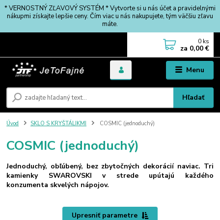
* VERNOSTNÝ ZĽAVOVÝ SYSTÉM * Vytvorte si u nás účet a pravidelnými
nákupmi získajte lepšie ceny. Čím viac u nás nakupujete, tým väčšiu zľavu
máte.
0
ks
za
0,00 €
Menu
Hľadať
Úvod
SKLO S KRYŠTÁLIKMI
COSMIC (jednoduchý)
COSMIC (jednoduchý)
Jednoduchý, obľúbený, bez zbytočných dekorácií naviac. Tri
kamienky SWAROVSKI v strede upútajú každého
konzumenta skvelých nápojov.
Upresniť parametre