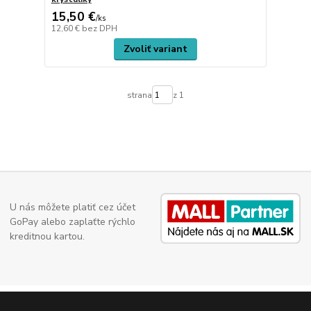
15,50 €
/
ks
12,60 €
bez DPH
Zvoliť variant
strana
z 1
U nás môžete platiť cez účet
GoPay alebo zaplaťte rýchlo
kreditnou kartou.