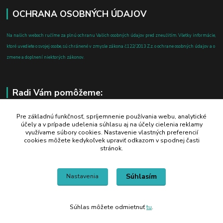
OCHRANA OSOBNÝCH ÚDAJOV
Na našich weboch ručíme za plnú ochranu Vašich osobných údajov pred zneužitím. Všetky informácie,
ktoré uvediete o svojej osobe, sú chránené v zmysle zákona č.122/2013 Z.z. o ochrane osobných údajov a o
zmene a doplnení niektorých zákonov.
Radi Vám pomôžeme:
+421 908 700 612
Pre základnú funkčnosť, spríjemnenie používania webu, analytické
účely a v prípade udelenia súhlasu aj na účely cielenia reklamy
po-pia: 8.00 - 16.00
využívame súbory cookies. Nastavenie vlastných preferencií
cookies môžete kedykoľvek upraviť odkazom v spodnej časti
business@jtf.sk
stránok.
Súhlasím
Nastavenia
Súhlas môžete odmietnuť
tu
.
Vytvorené na
Eshop-rychlo.sk