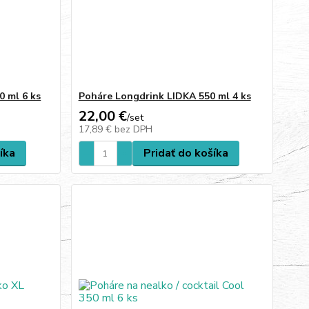
0 ml 6 ks
Poháre Longdrink LIDKA 550 ml 4 ks
22,00 €
/
set
17,89 €
bez DPH
íka
Pridať do košíka