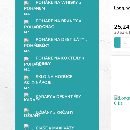
POHÁRE NA WHISKY a
Long po
RUM
POHÁRE NA BRANDY a
25,24
COGNAC
20,52 €
POHÁRE NA DESTILÁTY a
LIKÉRY
POHÁRE NA KOKTEJLY a
DRINKY
SKLO NA HORÚCE
NÁPOJE
KARAFY a DEKANTÉRY
DŽBÁNY a KRČAHY
ČIAŠE a MAXI VÁZY