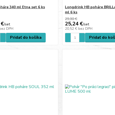
háre 340 ml Etna set 6 ks
Longdrink HB poháre BRIL
ml 6 ks
29,30 €
 €
25,24 €
/
set
/
set
bez DPH
20,52 €
bez DPH
Pridať do košíka
Pridať do koš