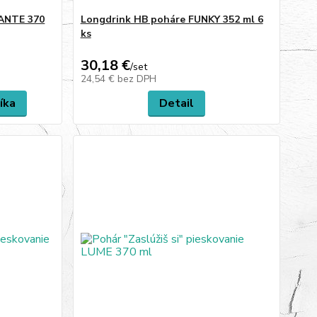
LANTE 370
Longdrink HB poháre FUNKY 352 ml 6
ks
30,18 €
/
set
24,54 €
bez DPH
íka
Detail