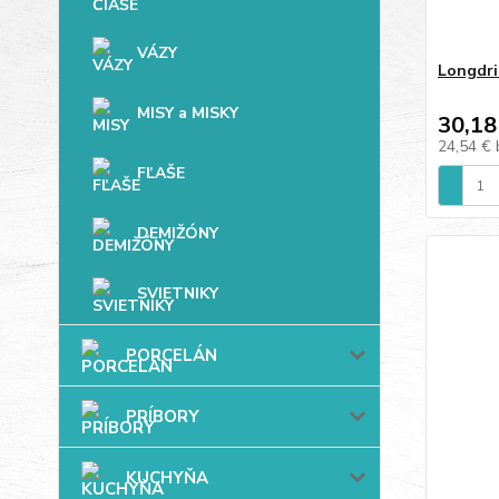
VÁZY
Longdri
MISY a MISKY
30,18
24,54 €
FĽAŠE
DEMIŽÓNY
SVIETNIKY
PORCELÁN
PRÍBORY
KUCHYŇA