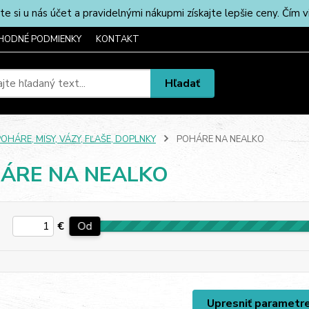
u nás účet a pravidelnými nákupmi získajte lepšie ceny. Čím via
HODNÉ PODMIENKY
KONTAKT
Hľadať
OHÁRE, MISY, VÁZY, FĽAŠE, DOPLNKY
POHÁRE NA NEALKO
ÁRE NA NEALKO
€
Od
Upresniť parametr