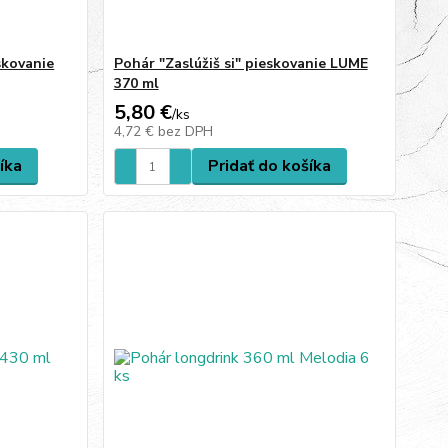
skovanie
Pohár "Zaslúžiš si" pieskovanie LUME
370 ml
5,80 €
/
ks
4,72 €
bez DPH
íka
Pridať do košíka