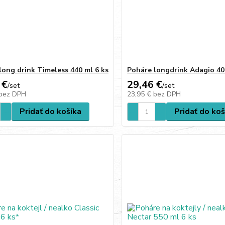
long drink Timeless 440 ml 6 ks
Poháre longdrink Adagio 40
 €
29,46 €
/
set
/
set
bez DPH
23,95 €
bez DPH
Pridať do košíka
Pridať do koš