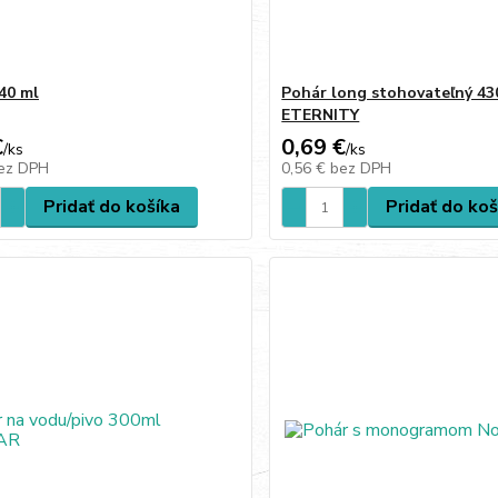
40 ml
Pohár long stohovateľný 43
ETERNITY
€
0,69 €
/
ks
/
ks
ez DPH
0,56 €
bez DPH
Pridať do košíka
Pridať do koš