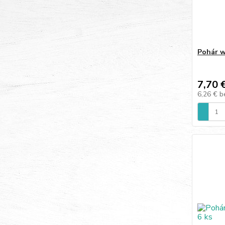
Pohár w
7,70 
6,26 €
b