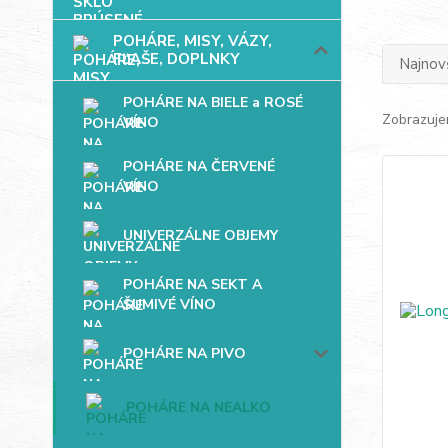
POHÁRE, MISY, VÁZY,
FĽAŠE, DOPLNKY
Najnov
POHÁRE NA BIELE a ROSÉ
Zobrazuje
VÍNO
POHÁRE NA ČERVENÉ
VÍNO
UNIVERZÁLNE OBJEMY
POHÁRE NA SEKT A
ŠUMIVÉ VÍNO
POHÁRE NA PIVO
POHÁRE NA NEALKO