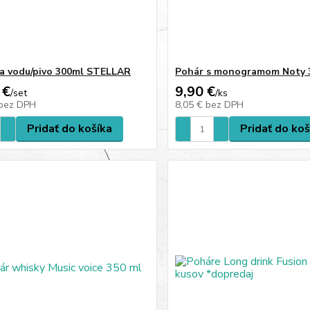
a vodu/pivo 300ml STELLAR
Pohár s monogramom Noty 
 €
9,90 €
/
set
/
ks
bez DPH
8,05 €
bez DPH
Pridať do košíka
Pridať do koš