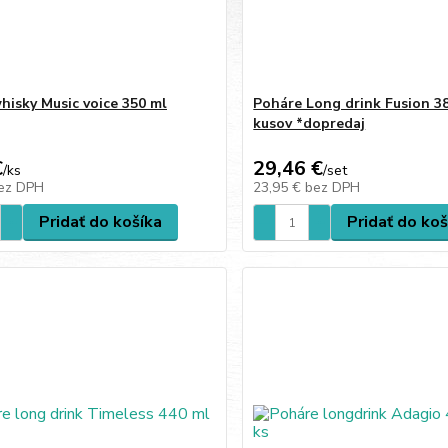
hisky Music voice 350 ml
Poháre Long drink Fusion 3
kusov *dopredaj
€
29,46 €
/
ks
/
set
ez DPH
23,95 €
bez DPH
Pridať do košíka
Pridať do koš