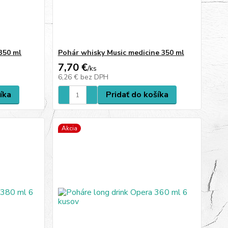
350 ml
Pohár whisky Music medicine 350 ml
7,70 €
/
ks
6,26 €
bez DPH
íka
Pridať do košíka
Akcia