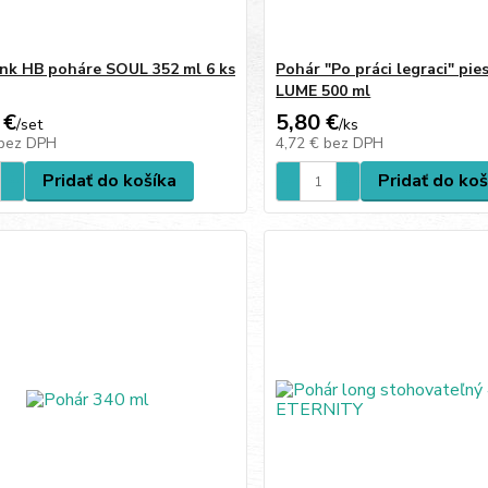
nk HB poháre SOUL 352 ml 6 ks
Pohár "Po práci legraci" pie
LUME 500 ml
 €
5,80 €
/
set
/
ks
bez DPH
4,72 €
bez DPH
Pridať do košíka
Pridať do koš