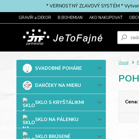
* VERNOSTNÝ ZĽAVOVÝ SYSTÉM * Vytvorte si 
GRAVÍR a DEKOR
B.BOHEMIAN
AKO NAKUPOVAŤ
OBC
Úvod
P
SVADOBNÉ POHÁRE
POH
DARČEKY NA MIERU
Cena:
SKLO S KRYŠTÁLIKMI
SKLO NA PÁLENKU
SKLO BRÚSENÉ