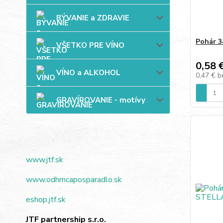
BÝVANIE a ZDRAVIE
Pohár 3
VŠETKO PRE VÍNO
0,58 
VÍNO a ALKOHOL
0,47 €
b
GRAVÍROVANIE - motívy
www.jtf.sk
www.odhrncaposparadlo.sk
eshop.jtf.sk
JTF partnership s.r.o.