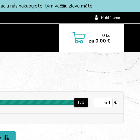
c u nás nakupujete, tým väčšiu zľavu máte.
Prihlásenie
0
ks
za
0,00 €
Do
€
e