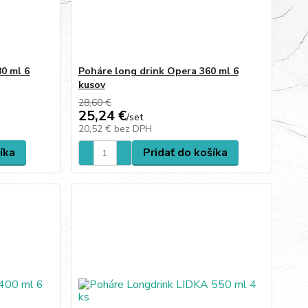
80 ml 6
Poháre long drink Opera 360 ml 6
kusov
28,60 €
25,24 €
/
set
20,52 €
bez DPH
íka
Pridať do košíka