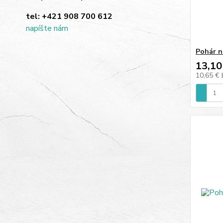
tel:
+421 908 700 612
napíšte nám
Pohár n
13,10
10,65 €