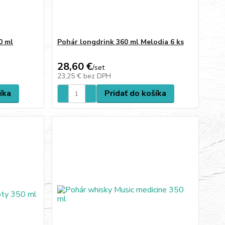
0 ml
Pohár longdrink 360 ml Melodia 6 ks
28,60 €
/
set
23,25 €
bez DPH
íka
Pridať do košíka