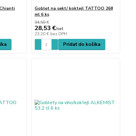
Chianti
Goblet na sekt/ koktejl TATTOO 268
ml 6 ks
34,50 €
28,53 €
/
set
23,20 €
bez DPH
íka
Pridať do košíka