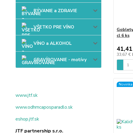
BÝVANIE a ZDRAVIE
VŠETKO PRE VÍNO
Goblety
cl 6 ks
VÍNO a ALKOHOL
41,41
33,67 €
GRAVÍROVANIE - motívy
Novinka
www.jtf.sk
www.odhrncaposparadlo.sk
eshop.jtf.sk
JTF partnership s.r.o.