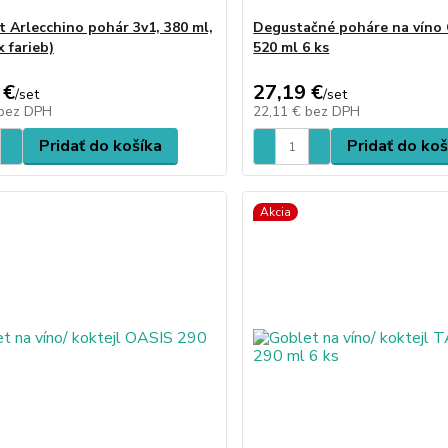
t Arlecchino pohár 3v1, 380 ml,
Degustačné poháre na víno 
x farieb)
520 ml 6 ks
 €
27,19 €
/
set
/
set
bez DPH
22,11 €
bez DPH
Pridať do košíka
Pridať do koš
Akcia