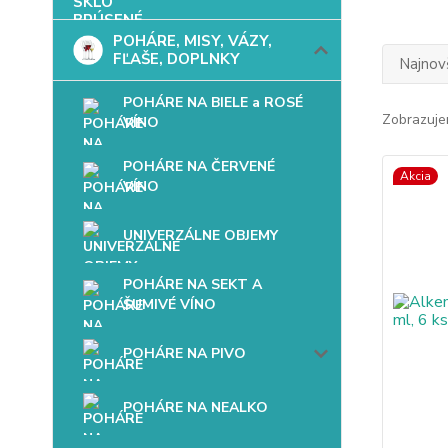
POHÁRE, MISY, VÁZY,
FĽAŠE, DOPLNKY
Najnov
POHÁRE NA BIELE a ROSÉ
Zobrazuje
VÍNO
POHÁRE NA ČERVENÉ
Akcia
VÍNO
UNIVERZÁLNE OBJEMY
POHÁRE NA SEKT A
ŠUMIVÉ VÍNO
POHÁRE NA PIVO
POHÁRE NA NEALKO