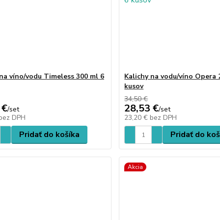
 na víno/vodu Timeless 300 ml 6
Kalichy na vodu/víno Opera 
kusov
34,50 €
 €
28,53 €
/
set
/
set
bez DPH
23,20 €
bez DPH
Pridať do košíka
Pridať do koš
Akcia