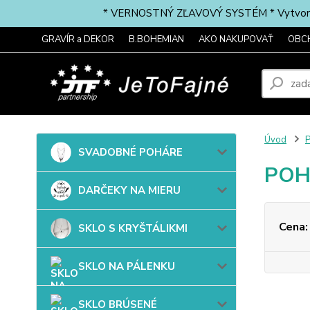
* VERNOSTNÝ ZĽAVOVÝ SYSTÉM * Vytvorte si 
GRAVÍR a DEKOR
B.BOHEMIAN
AKO NAKUPOVAŤ
OBC
Úvod
P
SVADOBNÉ POHÁRE
POH
DARČEKY NA MIERU
Cena:
SKLO S KRYŠTÁLIKMI
SKLO NA PÁLENKU
SKLO BRÚSENÉ