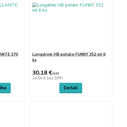
LANTE 370
Longdrink HB poháre FUNKY 352 ml 6
ks
30,18 €
/
set
24,54 €
bez DPH
íka
Detail