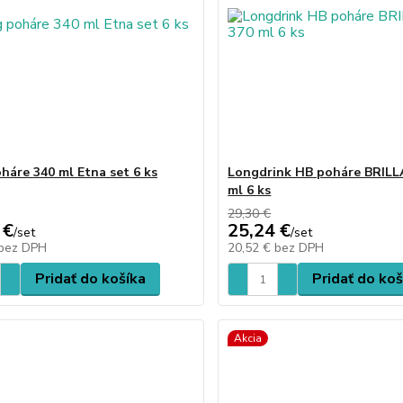
háre 340 ml Etna set 6 ks
Longdrink HB poháre BRIL
ml 6 ks
29,30 €
 €
25,24 €
/
set
/
set
bez DPH
20,52 €
bez DPH
Pridať do košíka
Pridať do koš
Akcia