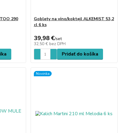
ATTOO 290
Goblety na víno/koktejl ALKEMIST 53,2
cl 6 ks
39,98 €
/
set
32,50 €
bez DPH
íka
Pridať do košíka
Novinka