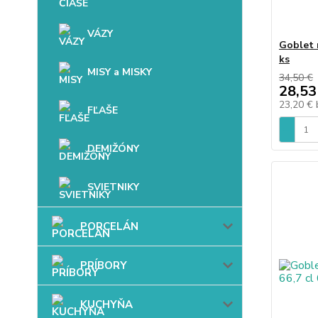
VÁZY
Goblet 
ks
MISY a MISKY
34,50 €
28,53
23,20 €
FĽAŠE
DEMIŽÓNY
SVIETNIKY
PORCELÁN
PRÍBORY
KUCHYŇA