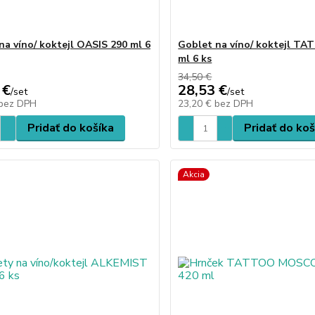
na víno/ koktejl OASIS 290 ml 6
Goblet na víno/ koktejl T
ml 6 ks
34,50 €
 €
28,53 €
/
set
/
set
bez DPH
23,20 €
bez DPH
Pridať do košíka
Pridať do koš
Akcia