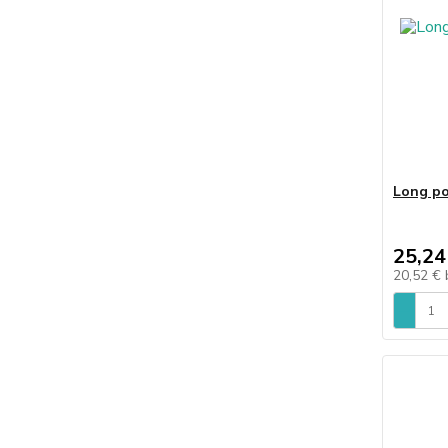
Long po
25,24
20,52 €