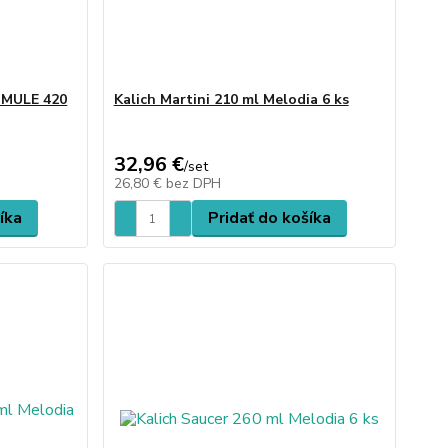
MULE 420
Kalich Martini 210 ml Melodia 6 ks
32,96 €
/
set
26,80 €
bez DPH
íka
Pridať do košíka