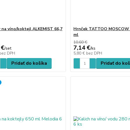
 na víno/koktejl ALKEMIST 66,7
Hrnček TATTOO MOSCOW 
ml
10,60 €
 €
7,14 €
/
set
/
ks
bez DPH
5,80 €
bez DPH
Pridať do košíka
Pridať do koš