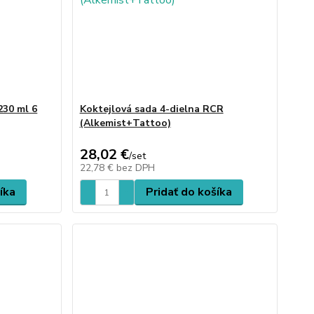
230 ml 6
Koktejlová sada 4-dielna RCR
(Alkemist+Tattoo)
28,02 €
/
set
22,78 €
bez DPH
íka
Pridať do košíka