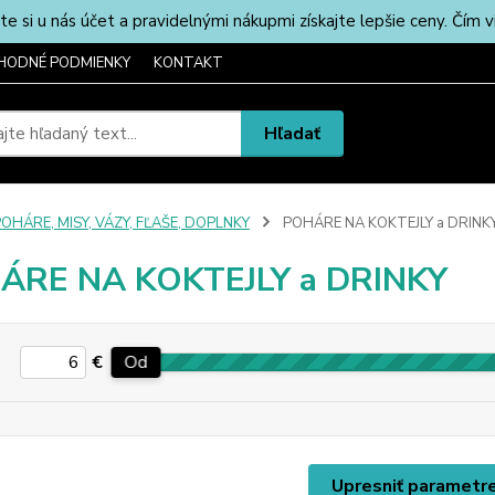
u nás účet a pravidelnými nákupmi získajte lepšie ceny. Čím via
HODNÉ PODMIENKY
KONTAKT
Hľadať
OHÁRE, MISY, VÁZY, FĽAŠE, DOPLNKY
POHÁRE NA KOKTEJLY a DRINK
ÁRE NA KOKTEJLY a DRINKY
€
Od
Upresniť parametr