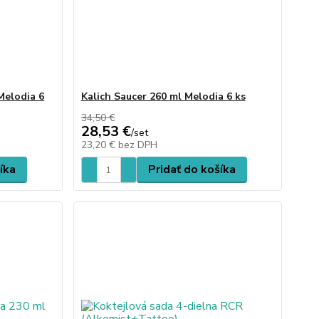
Melodia 6
Kalich Saucer 260 ml Melodia 6 ks
34,50 €
28,53 €
/
set
23,20 €
bez DPH
íka
Pridať do košíka