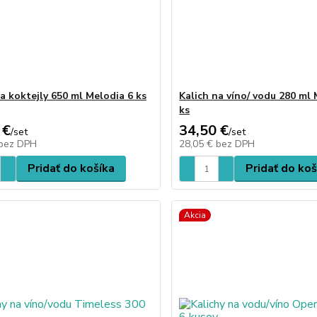
na koktejly 650 ml Melodia 6 ks
Kalich na víno/ vodu 280 ml 
ks
 €
34,50 €
/
set
/
set
bez DPH
28,05 €
bez DPH
Pridať do košíka
Pridať do koš
Akcia