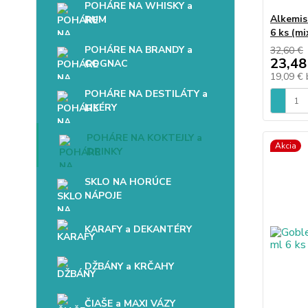
POHÁRE NA WHISKY a
Alkemis
RUM
6 ks (mi
POHÁRE NA BRANDY a
32,60 €
23,48
COGNAC
19,09 €
POHÁRE NA DESTILÁTY a
LIKÉRY
POHÁRE NA KOKTEJLY a
Akcia
DRINKY
SKLO NA HORÚCE
NÁPOJE
KARAFY a DEKANTÉRY
DŽBÁNY a KRČAHY
ČIAŠE a MAXI VÁZY