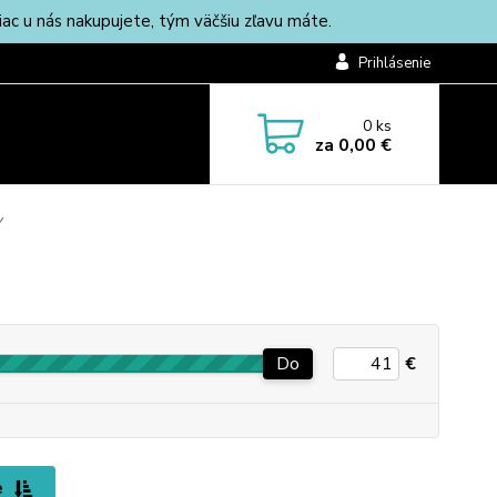
c u nás nakupujete, tým väčšiu zľavu máte.
Prihlásenie
0
ks
za
0,00 €
Y
Do
€
e