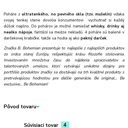
Poháre z
ultratenkého, no pevného skla (tzv. mušelín)
vďaka
svojej tenkej stene dovolia konzumentovi vychutnať si každý
dúšok naplno. Do pohárov je možné namiešať
whisky, drinky aj
nealko nápoje
, fantázií sa medze nekladú. 4 poháre sú balené v
darčekovej krabičke, takže sa hodia aj ako
pekný darček
.
Značka B. Bohemian prezentuje to najlepšie z najlepších produktov
zo srdca starej Európy, rešpektujúc krásu filozofie stolovania.
Investovaním množstva času do nájdenia spracovateľov a
talentovaných umelcov, ktorí vytvárajú unikátne dizajny pre
portfólio produktov značky sa dostávajú na trh kvalitné produkty s
pretrvávajúcou hodnotou pre ďalšie generácie. Be original... Be
exclusive... Be Bohemian!
Pôvod tovaru
Súvisiaci tovar
4