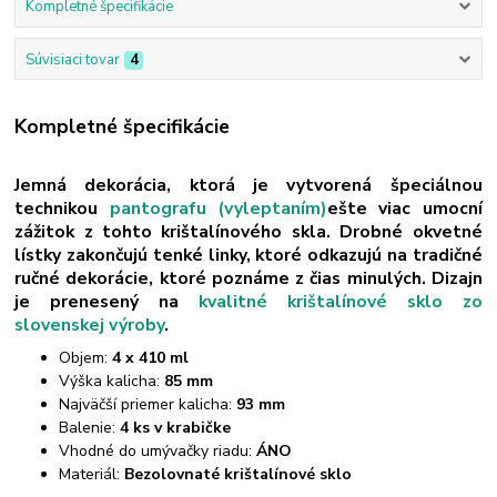
Kompletné špecifikácie
Súvisiaci tovar
4
Kompletné špecifikácie
Jemná dekorácia, ktorá je vytvorená špeciálnou
technikou
pantografu (vyleptaním)
ešte viac umocní
zážitok z tohto krištalínového skla. Drobné okvetné
lístky zakončujú tenké linky, ktoré odkazujú na tradičné
ručné dekorácie, ktoré poznáme z čias minulých. Dizajn
je prenesený na
kvalitné krištalínové sklo zo
slovenskej výroby
.
Objem:
4 x 410 ml
Výška kalicha:
85 mm
Najväčší priemer kalicha:
93 mm
Balenie:
4 ks v krabičke
Vhodné do umývačky riadu:
ÁNO
Materiál:
Bezolovnaté krištalínové sklo