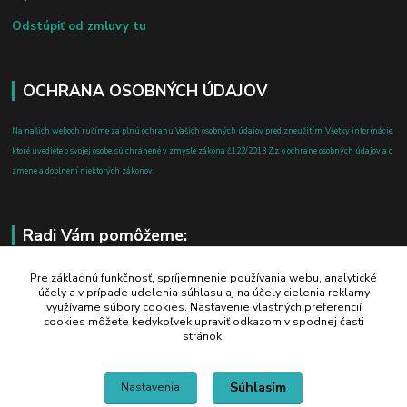
Odstúpiť od zmluvy tu
OCHRANA OSOBNÝCH ÚDAJOV
Na našich weboch ručíme za plnú ochranu Vašich osobných údajov pred zneužitím. Všetky informácie,
ktoré uvediete o svojej osobe, sú chránené v zmysle zákona č.122/2013 Z.z. o ochrane osobných údajov a o
zmene a doplnení niektorých zákonov.
Radi Vám pomôžeme:
+421 908 700 612
Pre základnú funkčnosť, spríjemnenie používania webu, analytické
účely a v prípade udelenia súhlasu aj na účely cielenia reklamy
po-pia: 8.00 - 16.00
využívame súbory cookies. Nastavenie vlastných preferencií
cookies môžete kedykoľvek upraviť odkazom v spodnej časti
business@jtf.sk
stránok.
Súhlasím
Nastavenia