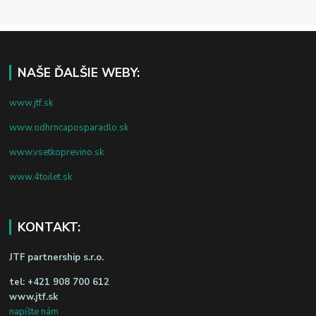
NAŠE ĎALŠIE WEBY:
www.jtf.sk
www.odhrncaposparadlo.sk
www.vsetkoprevino.sk
www.4toilet.sk
KONTAKT:
JTF partnership s.r.o.
tel:
+421 908 700 612
www.jtf.sk
napíšte nám