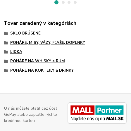
Tovar zaradený v kategóriách
SKLO BRÚSENÉ
POHÁRE, MISY, VÁZY, FĽAŠE, DOPLNKY
LIDKA
POHÁRE NA WHISKY a RUM
POHÁRE NA KOKTEJLY a DRINKY
U nás môžete platiť cez účet
GoPay alebo zaplaťte rýchlo
kreditnou kartou.