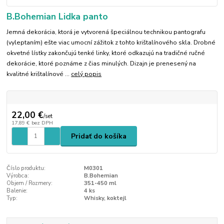
B.Bohemian Lidka panto
Jemná dekorácia, ktorá je vytvorená špeciálnou technikou pantografu
(vyleptaním) ešte viac umocní zážitok z tohto krištalínového skla. Drobné
okvetné lístky zakončujú tenké linky, ktoré odkazujú na tradičné ručné
dekorácie, ktoré poznáme z čias minulých. Dizajn je prenesený na
kvalitné krištalínové ...
celý popis
22,00 €
/
set
17,89 €
bez DPH
Pridať do košíka
Číslo produktu:
M0301
Výrobca:
B.Bohemian
Objem / Rozmery:
351-450 ml
Balenie:
4 ks
Typ:
Whisky, koktejl