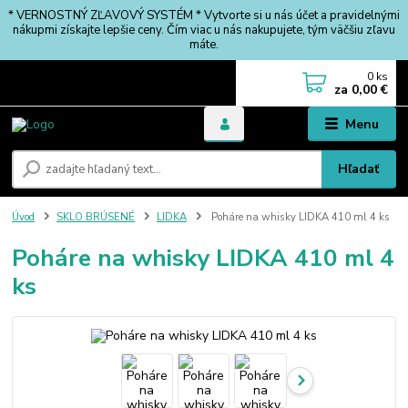
* VERNOSTNÝ ZĽAVOVÝ SYSTÉM * Vytvorte si u nás účet a pravidelnými
nákupmi získajte lepšie ceny. Čím viac u nás nakupujete, tým väčšiu zľavu
máte.
0
ks
za
0,00 €
Menu
Hľadať
Úvod
SKLO BRÚSENÉ
LIDKA
Poháre na whisky LIDKA 410 ml 4 ks
Poháre na whisky LIDKA 410 ml 4
ks