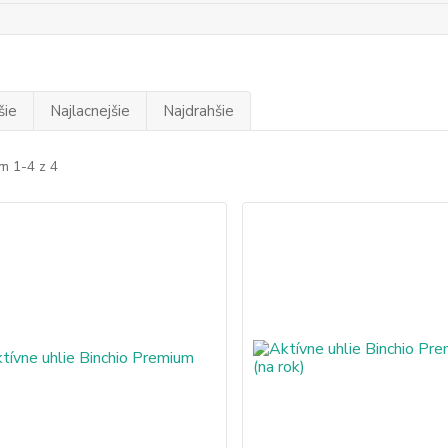
šie
Najlacnejšie
Najdrahšie
m 1-4 z 4