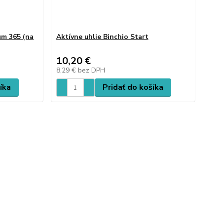
um 365 (na
Aktívne uhlie Binchio Start
10,20 €
8,29 €
bez DPH
íka
Pridať do košíka