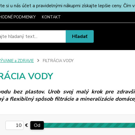
u nás účet a pravidelnými nákupmi získajte lepšie ceny. Čím via
HODNÉ PODMIENKY
KONTAKT
Hľadať
ÝVANIE a ZDRAVIE
FILTRÁCIA VODY
TRÁCIA VODY
 vodu bez plastov. Urob svoj malý krok pre zdravš
ý a flexibilný spôsob filtrácie a mineralizácie domáce
€
Od