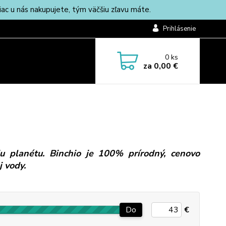
c u nás nakupujete, tým väčšiu zľavu máte.
Prihlásenie
0
ks
za
0,00 €
iu planétu. Binchio je 100% prírodný, cenovo
j vody.
Do
€