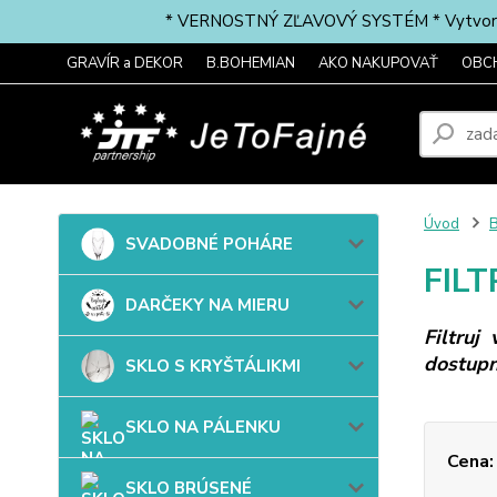
* VERNOSTNÝ ZĽAVOVÝ SYSTÉM * Vytvorte si 
GRAVÍR a DEKOR
B.BOHEMIAN
AKO NAKUPOVAŤ
OBC
Úvod
B
SVADOBNÉ POHÁRE
FIL
DARČEKY NA MIERU
Filtruj
dostupn
SKLO S KRYŠTÁLIKMI
SKLO NA PÁLENKU
Cena:
SKLO BRÚSENÉ