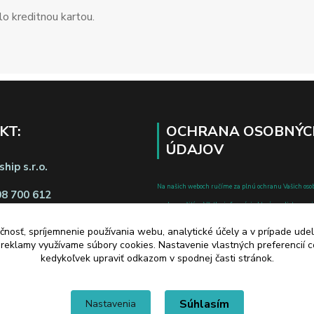
o kreditnou kartou.
KT:
OCHRANA OSOBNÝC
ÚDAJOV
hip s.r.o.
Na našich weboch ručíme za plnú ochranu Vašich oso
08 700 612
pred zneužitím. Všetky informácie, ktoré uvediete o svoje
chránené v zmysle zákona č.122/2013 Z.z. o ochrane o
čnosť, spríjemnenie používania webu, analytické účely a v prípade udel
a o zmene a doplnení niektorých zákonov.
a reklamy využívame súbory cookies. Nastavenie vlastných preferencií 
d zmluvy tu
kedykoľvek upraviť odkazom v spodnej časti stránok.
Súhlasím
Nastavenia