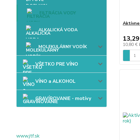
FILTRÁCIA VODY
Aktívne
ALKALICKÁ VODA
13,29
10,80 €
MOLEKULÁRNY VODÍK
VŠETKO PRE VÍNO
VÍNO a ALKOHOL
GRAVÍROVANIE - motívy
www.jtf.sk