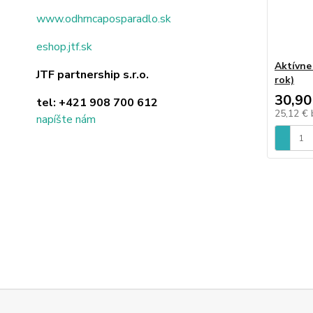
www.odhrncaposparadlo.sk
eshop.jtf.sk
Aktívne
JTF partnership s.r.o.
rok)
30,90
tel:
+421 908 700 612
25,12 €
napíšte nám