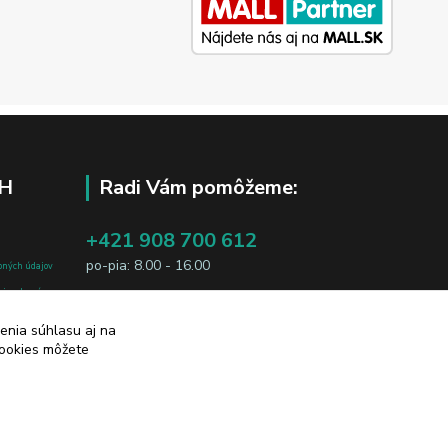
H
Radi Vám pomôžeme:
+421 908 700 612
po-pia: 8.00 - 16.00
bných údajov
j osobe, sú
business@jtf.sk
sobných údajov
enia súhlasu aj na
cookies môžete