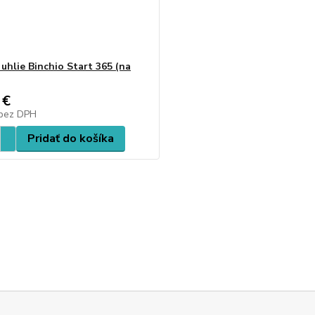
 uhlie Binchio Start 365 (na
 €
bez DPH
Pridať do košíka