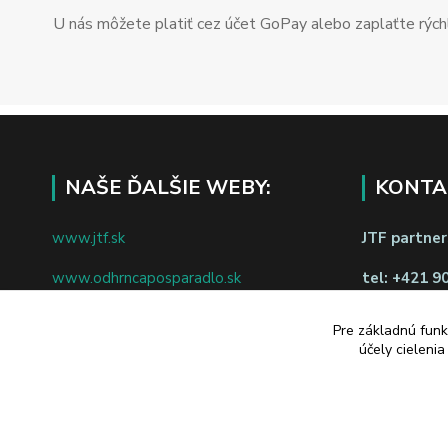
U nás môžete platiť cez účet GoPay alebo zaplaťte rýchl
NAŠE ĎALŠIE WEBY:
KONTA
www.jtf.sk
JTF partners
www.odhrncaposparadlo.sk
tel:
+421 9
www.jtf.sk
www.vsetkoprevino.sk
napíšte nám
Pre základnú funk
účely cieleni
www.4toilet.sk
Odstúpiť o