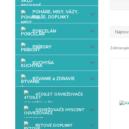
POHÁRE, MISY, VÁZY,
FĽAŠE, DOPLNKY
PORCELÁN
Najnov
PRÍBORY
Zobrazuje
KUCHYŇA
BÝVANIE a ZDRAVIE
4TOILET OSVIEŽOVAČE
OSVIEŽOVAČE HYSCENT
BYTOVÉ DOPLNKY