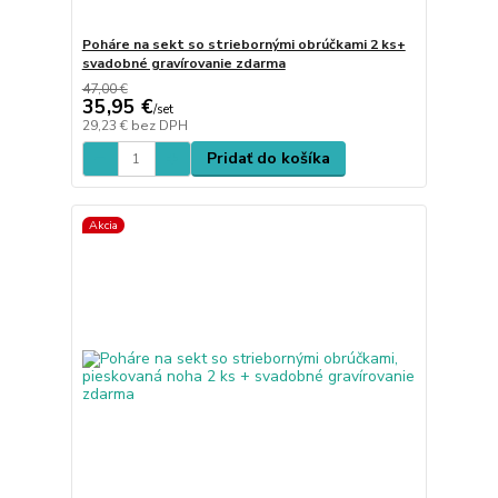
Poháre na sekt so striebornými obrúčkami 2 ks+
svadobné gravírovanie zdarma
47,00 €
35,95 €
/
set
29,23 €
bez DPH
Pridať do košíka
Akcia