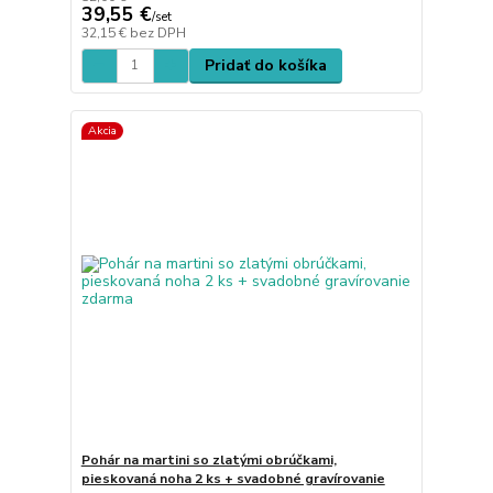
39,55 €
/
set
32,15 €
bez DPH
Pridať do košíka
Akcia
Pohár na martini so zlatými obrúčkami,
pieskovaná noha 2 ks + svadobné gravírovanie