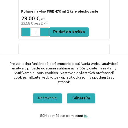
Poháre na víno FIRE 470 ml 2 ks + pieskovanie
29,00 €
/
set
23,58 €
bez DPH
Pridať do košíka
Pre základnú funkčnosť, spríjemnenie používania webu, analytické
účely a v prípade udelenia súhlasu aj na účely cielenia reklamy
využívame súbory cookies. Nastavenie vlastných preferencií
cookies môžete kedykoľvek upraviť odkazom v spodnej časti
stránok.
Súhlasím
Nastavenia
Súhlas môžete odmietnuť
tu
.