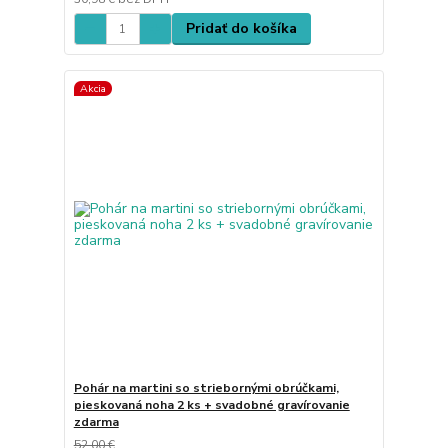
Pridať do košíka
Akcia
Pohár na martini so striebornými obrúčkami,
pieskovaná noha 2 ks + svadobné gravírovanie
zdarma
52,00 €