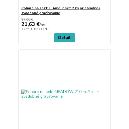
Poháre na sekt L´Amour set 2 ks priehľadná+
svadobné gravírovanie
27,00 €
21,63 €
/
set
17,59 €
bez DPH
Detail