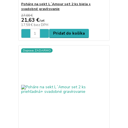
Poháre na sekt L´Amour set 2 ks biela +
svadobné gravírovanie
27,00 €
21,63 €
/
set
17,59 €
bez DPH
Pridať do košíka
Doprava ZADARMO