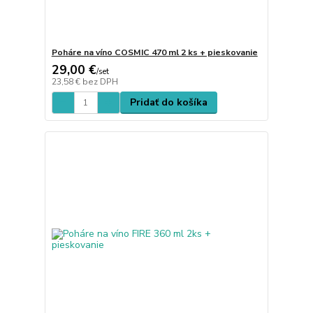
Poháre na víno COSMIC 470 ml 2 ks + pieskovanie
29,00 €
/
set
23,58 €
bez DPH
Pridať do košíka