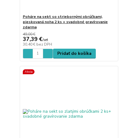
Poháre na sekt so striebornými obrúčkami,
pieskovaná noha 2 ks + svadobné gravírovanie
zdarma
49,00 €
37,39 €
/
set
30,40 €
bez DPH
Pridať do košíka
Akcia