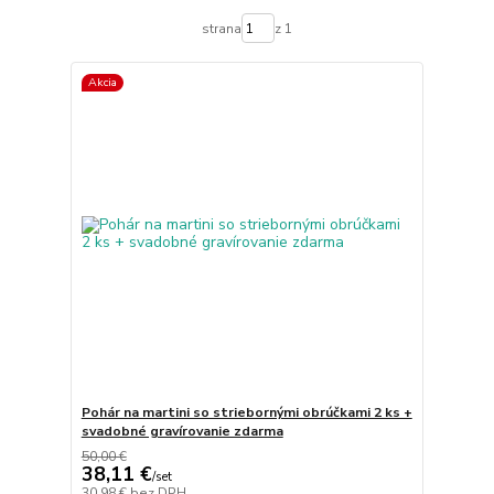
strana
z 1
Akcia
Pohár na martini so striebornými obrúčkami 2 ks +
svadobné gravírovanie zdarma
50,00 €
38,11 €
/
set
30,98 €
bez DPH