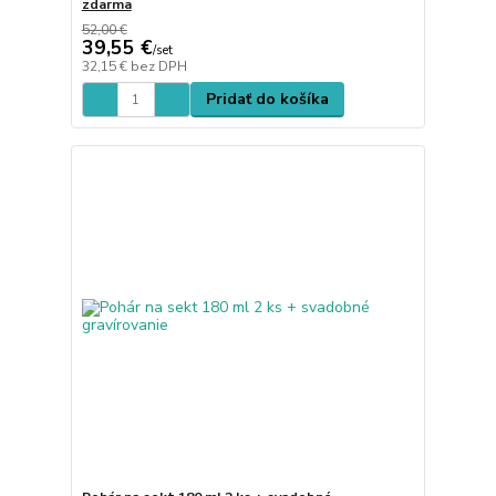
zdarma
52,00 €
39,55 €
/
set
32,15 €
bez DPH
Pridať do košíka