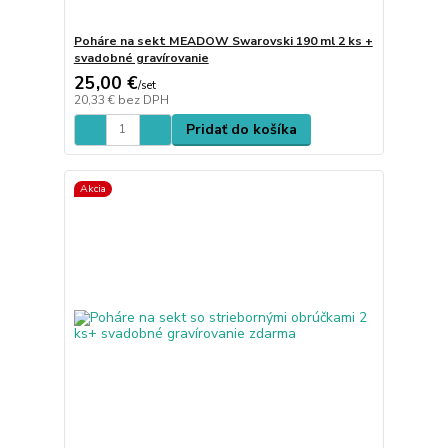
Poháre na sekt MEADOW Swarovski 190 ml 2 ks +
svadobné gravírovanie
25,00 €
/
set
20,33 €
bez DPH
Pridať do košíka
Akcia