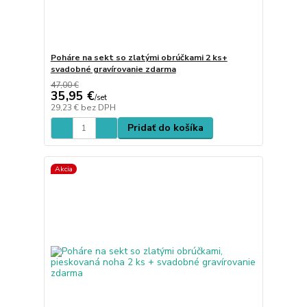
Poháre na sekt so zlatými obrúčkami 2 ks+
svadobné gravírovanie zdarma
47,00 €
35,95 €
/
set
29,23 €
bez DPH
Pridať do košíka
Akcia