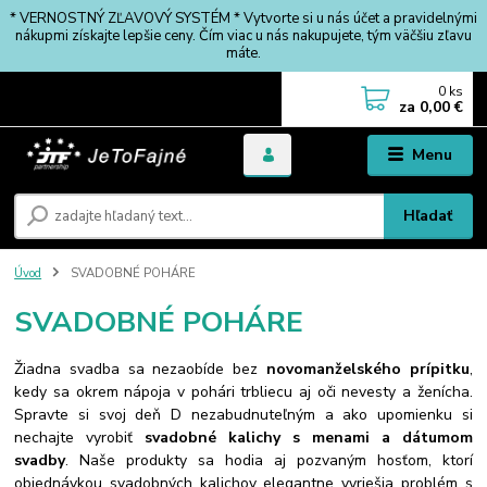
* VERNOSTNÝ ZĽAVOVÝ SYSTÉM * Vytvorte si u nás účet a pravidelnými
nákupmi získajte lepšie ceny. Čím viac u nás nakupujete, tým väčšiu zľavu
máte.
0
ks
za
0,00 €
Menu
Hľadať
Úvod
SVADOBNÉ POHÁRE
SVADOBNÉ POHÁRE
Žiadna svadba sa nezaobíde bez
novomanželského prípitku
,
kedy sa okrem nápoja v pohári trbliecu aj oči nevesty a ženícha.
Spravte si svoj deň D nezabudnuteľným a ako upomienku si
nechajte vyrobiť
svadobné kalichy s menami a dátumom
svadby
. Naše produkty sa hodia aj pozvaným hosťom, ktorí
objednávkou svadobných kalichov elegantne vyriešia problém s