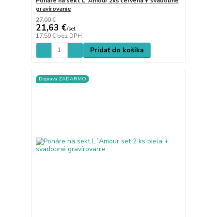
Poháre na sekt L´Amour 2ks červená + svadobné
gravírovanie
27,00 €
21,63 €
/
set
17,59 €
bez DPH
Pridať do košíka
Doprava ZADARMO