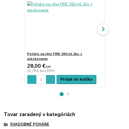
Poháre na víno FIRE 360 ml 2ks +
Poháre na se
pieskovanie
pieskovanie
28,00 €
28,00 €
/
set
/
s
22,76 €
bez DPH
22,76 €
bez 
Pridať do košíka
Tovar zaradený v kategóriách
SVADOBNÉ POHÁRE