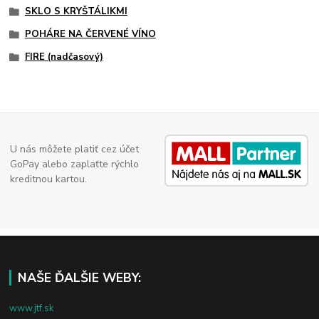
SKLO S KRYŠTÁLIKMI
POHÁRE NA ČERVENÉ VÍNO
FIRE (nadčasový)
U nás môžete platiť cez účet
GoPay alebo zaplaťte rýchlo
kreditnou kartou.
NAŠE ĎALŠIE WEBY:
www.jtf.sk