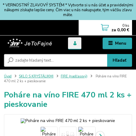
* VERNOSTNÝ ZĽAVOVÝ SYSTÉM * Vytvorte si u nás účet a pravidelnými
nákupmi získajte lepšie ceny. Čím viac u nás nakupujete, tým väčšiu zľavu
máte.
0
ks
za
0,00 €
Menu
Hľadať
Úvod
SKLO S KRYŠTÁLIKMI
FIRE (nadčasový)
Poháre na víno FIRE
470 ml 2 ks + pieskovanie
Poháre na víno FIRE 470 ml 2 ks +
pieskovanie