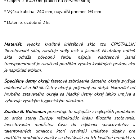
* Objem: 2 x 470 ml (kalich na červené víno)
* Výška kalicha: 240 mm, najväčší priemer: 93 mm
* Balenie: ozdobné 2 ks
Materiál:
vysoko kvalitné krištáľové sklo tzv. CRISTALLIN
(bezolovnaté sklo) zaručuje stály lesk a jasnosť. Neutrálny odtieň
skla odráža pôvodnú farbu nápoja. Nadčasová jasná
transparentnosť je zaručená použitím vysoko kvalitných prvkov, ako
je napríklad erbium.
Špeciálny ústny okraj:
fazetové zabrúsenie ústneho okraja zvyšuje
odolnosť až o 50 %. Ústny okraj je príjemný na dotyk. Narozdiel od
hrubého zataveného okraja sa hladký ústny okraj ľahko umýva a
vyhovuje vysokým hygienickým nárokom.
Značka B. Bohemian
prezentuje to najlepšie z najlepších produktov
zo srdca starej Európy, rešpektujúc krásu filozofie stolovania.
Investovaním množstva času do nájdenia spracovateľov a
talentovaných umelcov, ktorí vytvárajú unikátne dizajny pre
portfólio produktov značky sa dostávajú na trh kvalitné produkty s