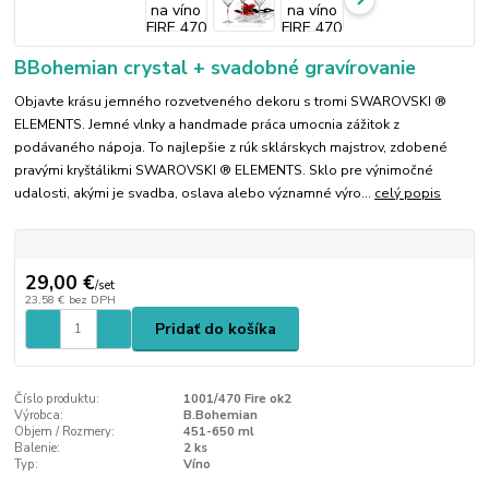
BBohemian crystal + svadobné gravírovanie
Objavte krásu jemného rozvetveného dekoru s tromi SWAROVSKI ®
ELEMENTS. Jemné vlnky a handmade práca umocnia zážitok z
podávaného nápoja. To najlepšie z rúk sklárskych majstrov, zdobené
pravými kryštálikmi SWAROVSKI ® ELEMENTS. Sklo pre výnimočné
udalosti, akými je svadba, oslava alebo významné výro...
celý popis
29,00 €
/
set
23,58 €
bez DPH
Pridať do košíka
Číslo produktu:
1001/470 Fire ok2
Výrobca:
B.Bohemian
Objem / Rozmery:
451-650 ml
Balenie:
2 ks
Typ:
Víno