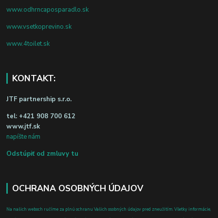
www.odhrncaposparadlo.sk
www.vsetkoprevino.sk
www.4toilet.sk
KONTAKT:
JTF partnership s.r.o.
tel:
+421 908 700 612
www.jtf.sk
napíšte nám
Odstúpiť od zmluvy tu
OCHRANA OSOBNÝCH ÚDAJOV
Na našich weboch ručíme za plnú ochranu Vašich osobných údajov pred zneužitím. Všetky informácie,