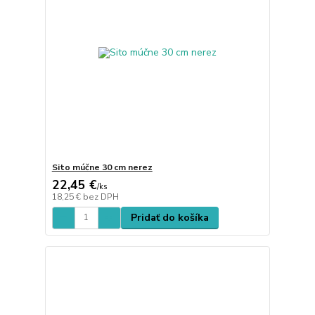
Sito múčne 30 cm nerez
22,45 €
/
ks
18,25 €
bez DPH
Pridať do košíka