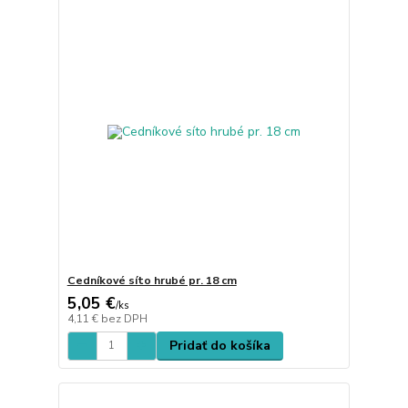
Cedníkové síto hrubé pr. 18 cm
5,05 €
/
ks
4,11 €
bez DPH
Pridať do košíka