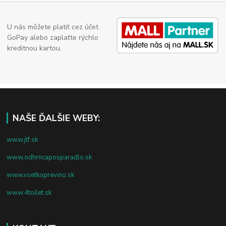
U nás môžete platiť cez účet
GoPay alebo zaplaťte rýchlo
kreditnou kartou.
NAŠE ĎALŠIE WEBY:
www.jtf.sk
www.odhrncaposparadlo.sk
www.vsetkoprevino.sk
www.4toilet.sk