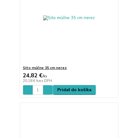
Sito múčne 35 cm nerez
24,82 €
/
ks
20,18 €
bez DPH
Pridať do košíka