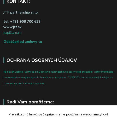
KONTAKT:
JTF partnership s.r.o.
tel:
+421 908 700 612
www.jtf.sk
napíšte nám
Odstúpiť od zmluvy tu
OCHRANA OSOBNÝCH ÚDAJOV
Na našich weboch ručíme za plnú ochranu Vašich osobných údajov pred zneužitím. Všetky informácie,
ktoré uvediete o svojej osobe, sú chránené v zmysle zákona č.122/2013 Z.z. o ochrane osobných údajov a o
zmene a doplnení niektorých zákonov.
Radi Vám pomôžeme:
+421 908 700 612
Pre základnú funkčnosť, spríjemnenie používania webu, analytické