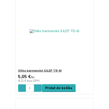
Sítko barmanské JULEP TB-6J
5,05 €
/
ks
4,11 €
bez DPH
Pridať do košíka