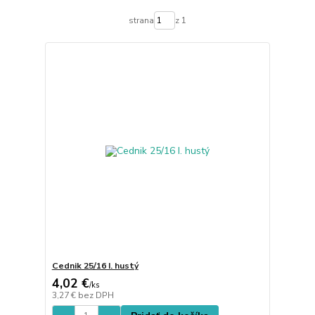
strana
z 1
Cednik 25/16 I. hustý
4,02 €
/
ks
3,27 €
bez DPH