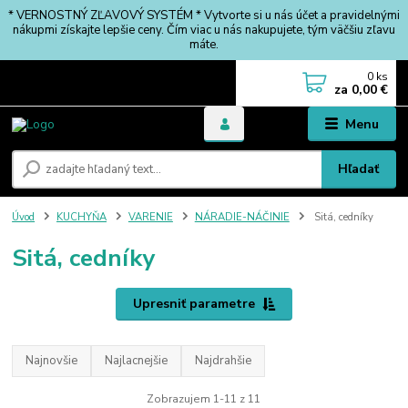
* VERNOSTNÝ ZĽAVOVÝ SYSTÉM * Vytvorte si u nás účet a pravidelnými
nákupmi získajte lepšie ceny. Čím viac u nás nakupujete, tým väčšiu zľavu
máte.
0
ks
za
0,00 €
Menu
Hľadať
Úvod
KUCHYŇA
VARENIE
NÁRADIE-NÁČINIE
Sitá, cedníky
Sitá, cedníky
Upresniť parametre
Najnovšie
Najlacnejšie
Najdrahšie
Zobrazujem 1-11 z 11