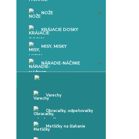
NOŽE
KRÁJACIE DOSKY
MISY, MISKY
NÁRADIE-NÁČINIE
Sitá, cedníky
Varechy
Obracačky, odpeňovačky
Metličky na šľahanie