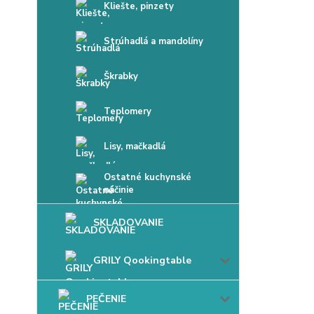
Kliešte, pinzety
Strúhadlá a mandolíny
Škrabky
Teplomery
Lisy, mačkadlá
Ostatné kuchynské
náčinie
SKLADOVANIE
GRILY Qookingtable
PEČENIE