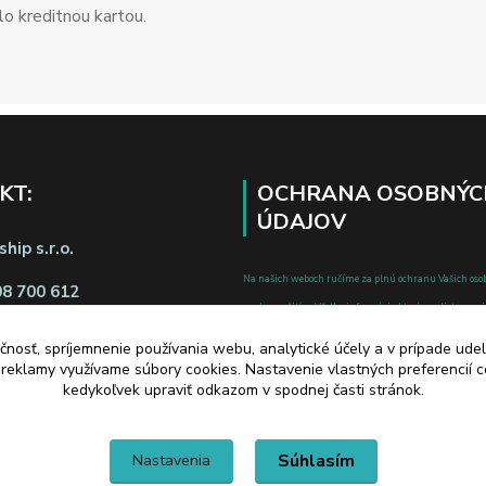
o kreditnou kartou.
KT:
OCHRANA OSOBNÝC
ÚDAJOV
hip s.r.o.
Na našich weboch ručíme za plnú ochranu Vašich oso
08 700 612
pred zneužitím. Všetky informácie, ktoré uvediete o svoje
chránené v zmysle zákona č.122/2013 Z.z. o ochrane o
čnosť, spríjemnenie používania webu, analytické účely a v prípade udel
a o zmene a doplnení niektorých zákonov.
a reklamy využívame súbory cookies. Nastavenie vlastných preferencií 
d zmluvy tu
kedykoľvek upraviť odkazom v spodnej časti stránok.
Súhlasím
Nastavenia