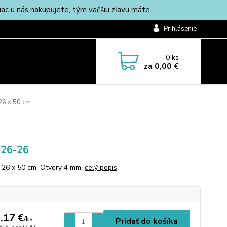
c u nás nakupujete, tým väčšiu zľavu máte.
Prihlásenie
0
ks
za
0,00 €
26 x 50 cm
926-26
 26 x 50 cm. Otvory 4 mm.
celý popis
,17 €
/
ks
Pridať do košíka