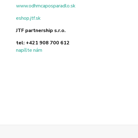
www.odhrncaposparadlo.sk
eshop.jtf.sk
JTF partnership s.r.o.
tel:
+421 908 700 612
napíšte nám