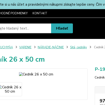
u nás účet a pravidelnými nákupmi získajte lepšie ceny. Čím via
HODNÉ PODMIENKY
KONTAKT
Hľadať
KUCHYŇA
VARENIE
NÁRADIE-NÁČINIE
Sitá, cedníky
Cedník 
ík 26 x 50 cm
P-1
Cedník
97