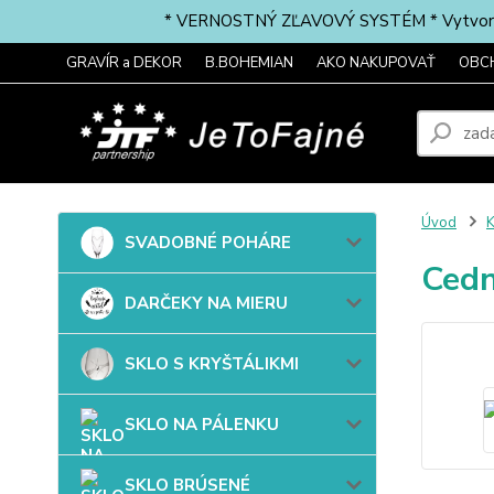
* VERNOSTNÝ ZĽAVOVÝ SYSTÉM * Vytvorte si 
GRAVÍR a DEKOR
B.BOHEMIAN
AKO NAKUPOVAŤ
OBC
Úvod
SVADOBNÉ POHÁRE
Cedn
DARČEKY NA MIERU
SKLO S KRYŠTÁLIKMI
SKLO NA PÁLENKU
SKLO BRÚSENÉ