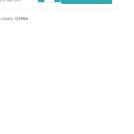
00 €
bez DPH
roduktu:
D2964