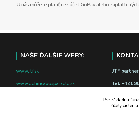
U nás môžete platiť cez účet GoPay alebo zaplaťte rýchl
NAŠE ĎALŠIE WEBY:
KONTA
www.jtf.sk
JTF partners
www.odhrncaposparadlo.sk
tel:
+421 9
www.jtf.sk
www.vsetkoprevino.sk
napíšte nám
Pre základnú funk
účely cieleni
www.4toilet.sk
Odstúpiť o