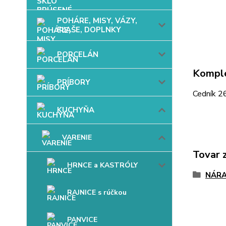
POHÁRE, MISY, VÁZY,
FĽAŠE, DOPLNKY
PORCELÁN
Komple
PRÍBORY
Cedník 2
KUCHYŇA
VARENIE
Tovar 
HRNCE a KASTRÓLY
NÁRA
RAJNICE s rúčkou
PANVICE