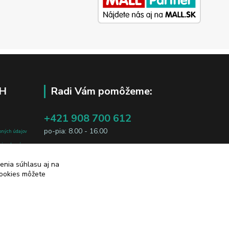
H
Radi Vám pomôžeme:
+421 908 700 612
po-pia: 8.00 - 16.00
bných údajov
j osobe, sú
business@jtf.sk
sobných údajov
enia súhlasu aj na
cookies môžete