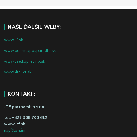
NAŠE ĎALŠIE WEBY:
www.jtf.sk
www.odhrncaposparadlo.sk
www.vsetkoprevino.sk
www.4toilet.sk
KONTAKT:
JTF partnership s.r.o.
tel:
+421 908 700 612
www.jtf.sk
napíšte nám