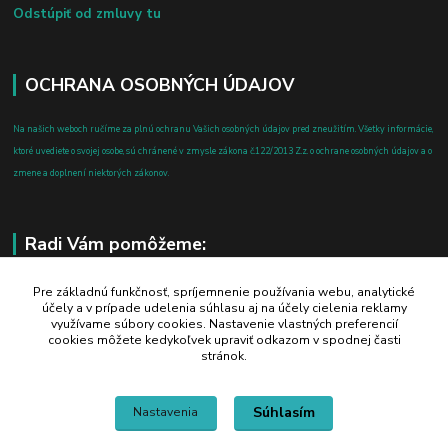
Odstúpiť od zmluvy tu
OCHRANA OSOBNÝCH ÚDAJOV
Na našich weboch ručíme za plnú ochranu Vašich osobných údajov pred zneužitím. Všetky informácie,
ktoré uvediete o svojej osobe, sú chránené v zmysle zákona č.122/2013 Z.z. o ochrane osobných údajov a o
zmene a doplnení niektorých zákonov.
Radi Vám pomôžeme:
+421 908 700 612
Pre základnú funkčnosť, spríjemnenie používania webu, analytické
účely a v prípade udelenia súhlasu aj na účely cielenia reklamy
po-pia: 8.00 - 16.00
využívame súbory cookies. Nastavenie vlastných preferencií
cookies môžete kedykoľvek upraviť odkazom v spodnej časti
business@jtf.sk
stránok.
Súhlasím
Nastavenia