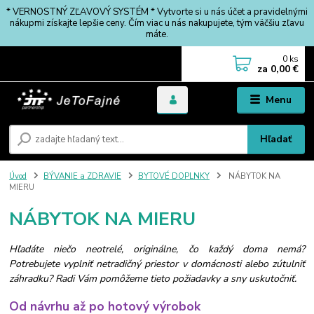
* VERNOSTNÝ ZĽAVOVÝ SYSTÉM * Vytvorte si u nás účet a pravidelnými
nákupmi získajte lepšie ceny. Čím viac u nás nakupujete, tým väčšiu zľavu
máte.
0
ks
za
0,00 €
Menu
Hľadať
Úvod
BÝVANIE a ZDRAVIE
BYTOVÉ DOPLNKY
NÁBYTOK NA
MIERU
NÁBYTOK NA MIERU
Hľadáte niečo neotrelé, originálne, čo každý doma nemá?
Potrebujete vyplniť netradičný priestor v domácnosti alebo zútulniť
záhradku? Radi Vám pomôžeme tieto požiadavky a sny uskutočniť.
Od návrhu až po hotový výrobok