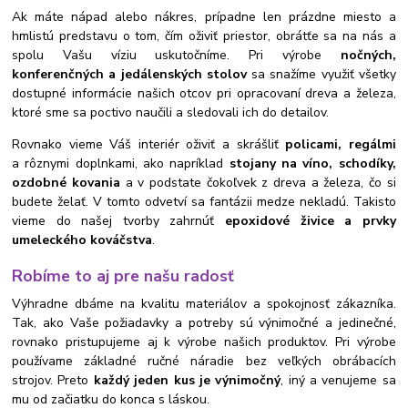
Ak máte nápad alebo nákres, prípadne len prázdne miesto a
hmlistú predstavu o tom, čím oživiť priestor, obrátťe sa na nás a
spolu Vašu víziu uskutočníme. Pri výrobe
nočných,
konferenčných a jedálenských stolov
sa snažíme využiť všetky
dostupné informácie našich otcov pri opracovaní dreva a železa,
ktoré sme sa poctivo naučili a sledovali ich do detailov.
Rovnako vieme Váš interiér oživiť a skrášliť
policami, regálmi
a rôznymi doplnkami, ako napríklad
stojany na víno, schodíky,
ozdobné kovania
a v podstate čokoľvek z dreva a železa, čo si
budete želať. V tomto odvetví sa fantázii medze nekladú. Takisto
vieme do našej tvorby zahrnúť
epoxidové živice a prvky
umeleckého kováčstva
.
Robíme to aj pre našu radosť
Výhradne dbáme na kvalitu materiálov a spokojnosť zákazníka.
Tak, ako Vaše požiadavky a potreby sú výnimočné a jedinečné,
rovnako pristupujeme aj k výrobe našich produktov. Pri výrobe
používame základné ručné náradie bez veľkých obrábacích
strojov. Preto
každý jeden kus je výnimočný
, iný a venujeme sa
mu od začiatku do konca s láskou.