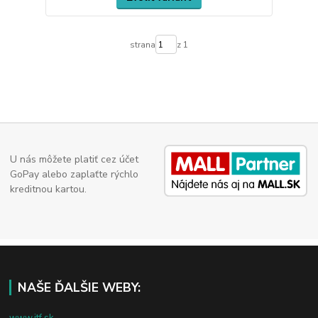
strana
z 1
U nás môžete platiť cez účet
GoPay alebo zaplaťte rýchlo
kreditnou kartou.
NAŠE ĎALŠIE WEBY:
www.jtf.sk