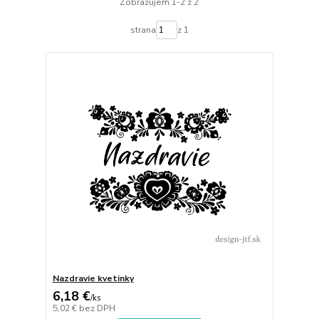
Zobrazujem 1-2 z 2
strana
z 1
Nazdravie kvetinky
6,18 €
/
ks
5,02 €
bez DPH