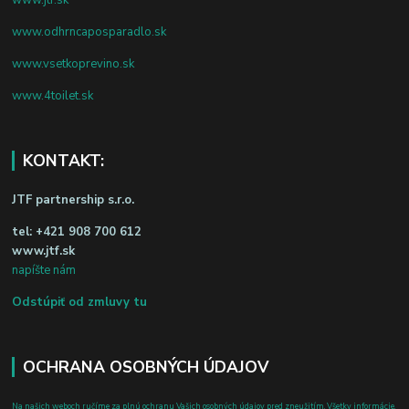
www.odhrncaposparadlo.sk
www.vsetkoprevino.sk
www.4toilet.sk
KONTAKT:
JTF partnership s.r.o.
tel:
+421 908 700 612
www.jtf.sk
napíšte nám
Odstúpiť od zmluvy tu
OCHRANA OSOBNÝCH ÚDAJOV
Na našich weboch ručíme za plnú ochranu Vašich osobných údajov pred zneužitím. Všetky informácie,