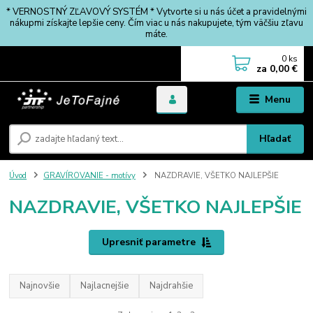
* VERNOSTNÝ ZĽAVOVÝ SYSTÉM * Vytvorte si u nás účet a pravidelnými
nákupmi získajte lepšie ceny. Čím viac u nás nakupujete, tým väčšiu zľavu
máte.
0
ks
za
0,00 €
Menu
Hľadať
Úvod
GRAVÍROVANIE - motívy
NAZDRAVIE, VŠETKO NAJLEPŠIE
NAZDRAVIE, VŠETKO NAJLEPŠIE
Upresniť parametre
Najnovšie
Najlacnejšie
Najdrahšie