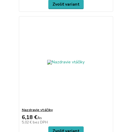
Zvoliť variant
Nazdravie vtáčiky
6,18 €
/
ks
5,02 €
bez DPH
Zvoliť variant