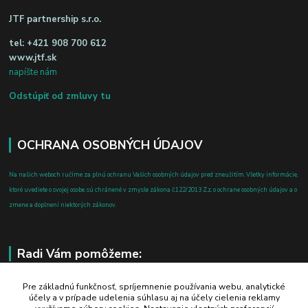
JTF partnership s.r.o.
tel:
+421 908 700 612
www.jtf.sk
napíšte nám
Odstúpiť od zmluvy tu
OCHRANA OSOBNÝCH ÚDAJOV
Na našich weboch ručíme za plnú ochranu Vašich osobných údajov pred zneužitím. Všetky informácie,
ktoré uvediete o svojej osobe, sú chránené v zmysle zákona č.122/2013 Z.z. o ochrane osobných údajov a o
zmene a doplnení niektorých zákonov.
Radi Vám pomôžeme:
+421 908 700 612
Pre základnú funkčnosť, spríjemnenie používania webu, analytické
účely a v prípade udelenia súhlasu aj na účely cielenia reklamy
po-pia: 8.00 - 16.00