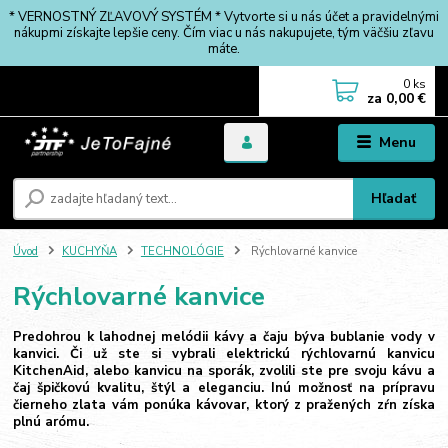
* VERNOSTNÝ ZĽAVOVÝ SYSTÉM * Vytvorte si u nás účet a pravidelnými
nákupmi získajte lepšie ceny. Čím viac u nás nakupujete, tým väčšiu zľavu
máte.
0
ks
za
0,00 €
Menu
Hľadať
Úvod
KUCHYŇA
TECHNOLÓGIE
Rýchlovarné kanvice
Rýchlovarné kanvice
Predohrou k lahodnej melódii kávy a čaju býva bublanie vody v
kanvici. Či už ste si vybrali elektrickú rýchlovarnú kanvicu
KitchenAid, alebo kanvicu na sporák, zvolili ste pre svoju kávu a
čaj špičkovú kvalitu, štýl a eleganciu. Inú možnosť na prípravu
čierneho zlata vám ponúka kávovar, ktorý z pražených zŕn získa
plnú arómu.