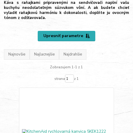
Káva s raňajkami pripravenými na sendvičovači naplní vašu
kuchyňu neodolateľným súzvukom vôní. A ak budete chcieť
vyladiť raňajkovú harmóniu k dokonalosti, doplňte ju ovocným
tónom z odšťavovača.
Upresniť parametre
Najnovšie
Najlacnejšie
Najdrahšie
Zobrazujem 1-1 z 1
strana
z 1