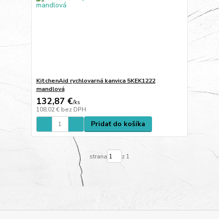
KitchenAid rychlovarná kanvica 5KEK1222
mandlová
132,87 €
/
ks
108,02 €
bez DPH
Pridať do košíka
strana
z 1