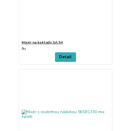
Mixér na koktaily SA 54
/
ks
Detail