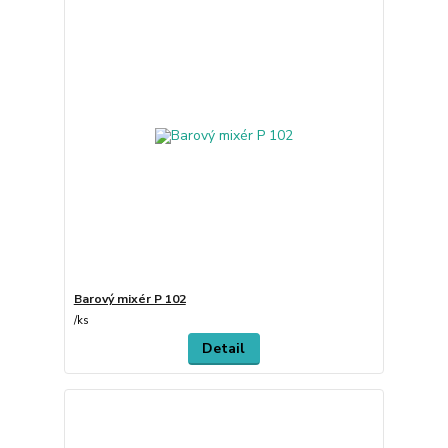
Barový mixér P 102
/
ks
Detail