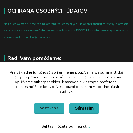
OCHRANA OSOBNÝCH ÚDAJOV
Na našich weboch ručíme za plnú ochranu Vašich osobných údajov pred zneužitím. Všetky informácie,
ktoré uvediete o svojej osobe, sú chránené v zmysle zákona č.122/2013 Z.z. o ochrane osobných údajov a o
zmene a doplnení niektorých zákonov.
Radi Vám pomôžeme:
+421 908 700 612
Pre základnú funkčnosť, spríjemnenie používania webu, analytické
účely a v prípade udelenia súhlasu aj na účely cielenia reklamy
po-pia: 8.00 - 16.00
využívame súbory cookies. Nastavenie vlastných preferencií
cookies môžete kedykoľvek upraviť odkazom v spodnej časti
business@jtf.sk
stránok.
Súhlasím
Nastavenia
Súhlas môžete odmietnuť
tu
.
Vytvorené na
Eshop-rychlo.sk