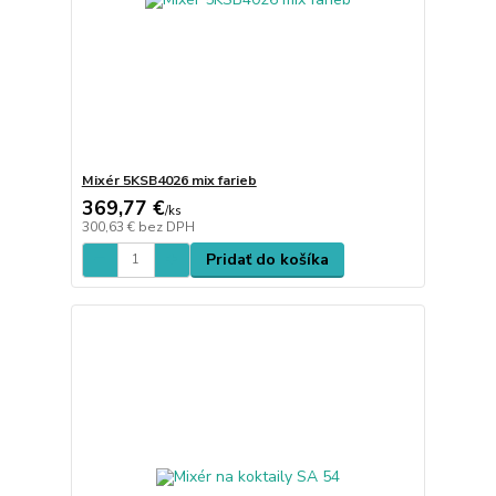
Mixér 5KSB4026 mix farieb
369,77 €
/
ks
300,63 €
bez DPH
Pridať do košíka