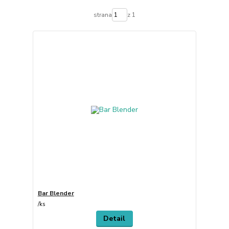
strana
z 1
Bar Blender
/
ks
Detail