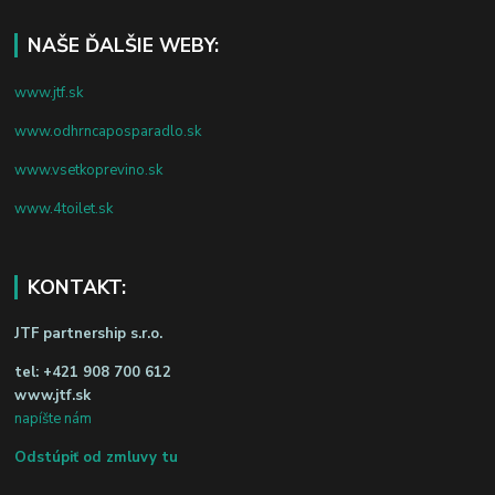
NAŠE ĎALŠIE WEBY:
www.jtf.sk
www.odhrncaposparadlo.sk
www.vsetkoprevino.sk
www.4toilet.sk
KONTAKT:
JTF partnership s.r.o.
tel:
+421 908 700 612
www.jtf.sk
napíšte nám
Odstúpiť od zmluvy tu