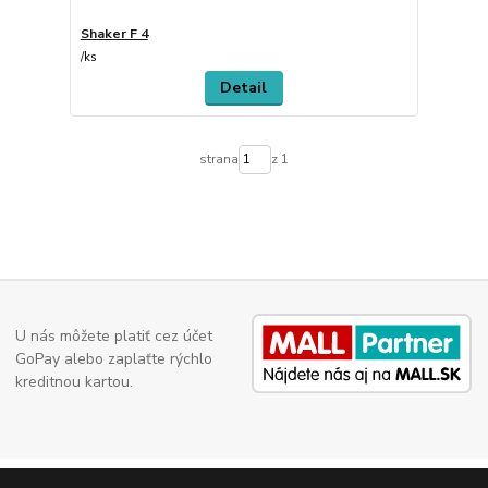
Shaker F 4
/
ks
Detail
strana
z 1
U nás môžete platiť cez účet
GoPay alebo zaplaťte rýchlo
kreditnou kartou.