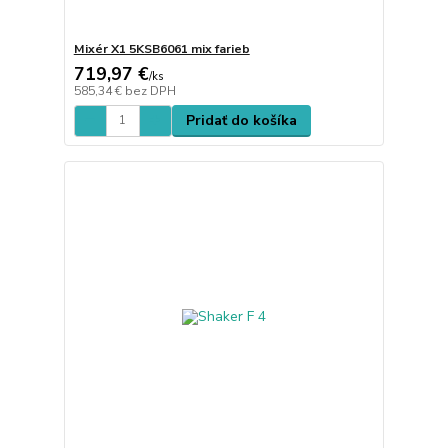
Mixér X1 5KSB6061 mix farieb
719,97 €
/
ks
585,34 €
bez DPH
Pridať do košíka