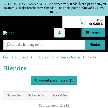
* VERNOSTNÝ ZĽAVOVÝ SYSTÉM * Vytvorte si u nás účet a pravidelnými
nákupmi získajte lepšie ceny. Čím viac u nás nakupujete, tým väčšiu zľavu
máte.
0
ks
za
0,00 €
Menu
Hľadať
Úvod
KUCHYŇA
TECHNOLÓGIE
Mixéry a blendre
Blendre
Blendre
Upresniť parametre
Najnovšie
Najlacnejšie
Najdrahšie
Zobrazujem 1-12 z 12