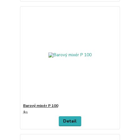
Barový mixér P 100
/
ks
Detail