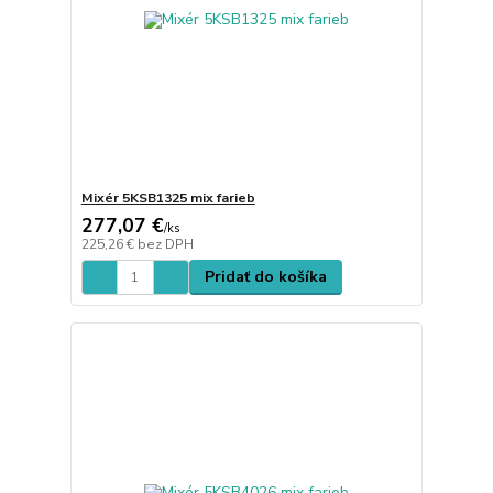
Mixér 5KSB1325 mix farieb
277,07 €
/
ks
225,26 €
bez DPH
Pridať do košíka