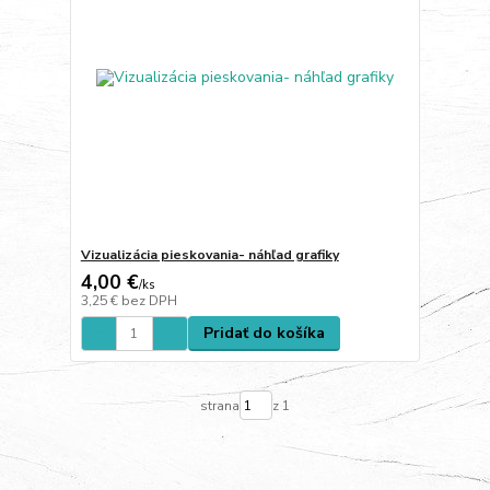
Vizualizácia pieskovania- náhľad grafiky
4,00 €
/
ks
3,25 €
bez DPH
Pridať do košíka
strana
z 1