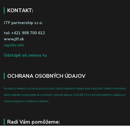
KONTAKT:
JTF partnership s.r.o.
tel:
+421 908 700 612
www.jtf.sk
napíšte nám
Odstúpiť od zmluvy tu
OCHRANA OSOBNÝCH ÚDAJOV
Na našich weboch ručíme za plnú ochranu Vašich osobných údajov pred zneužitím. Všetky informácie,
ktoré uvediete o svojej osobe, sú chránené v zmysle zákona č.122/2013 Z.z. o ochrane osobných údajov a o
zmene a doplnení niektorých zákonov.
Radi Vám pomôžeme: