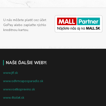
U nás môžete platiť cez účet
GoPay alebo zaplaťte rýchlo
kreditnou kartou.
NAŠE ĎALŠIE WEBY:
www.jtf.sk
www.odhrncaposparadlo.sk
www.vsetkoprevino.sk
www.4toilet.sk