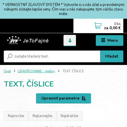
* VERNOSTNÝ ZĽAVOVÝ SYSTÉM * Vytvorte si u nás účet a pravidelnými
nákupmi získajte lepšie ceny. Čím viac u nás nakupujete, tým väčšiu zľavu
máte.
0
ks
za
0,00 €
Menu
Hľadať
Úvod
GRAVÍROVANIE - motívy
TEXT, ČÍSLICE
TEXT, ČÍSLICE
Upresniť parametre
Najnovšie
Najlacnejšie
Najdrahšie