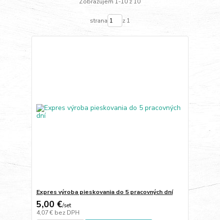
Zobrazujem 1-10 z 10
strana
z 1
Expres výroba pieskovania do 5 pracovných dní
5,00 €
/
set
4,07 €
bez DPH