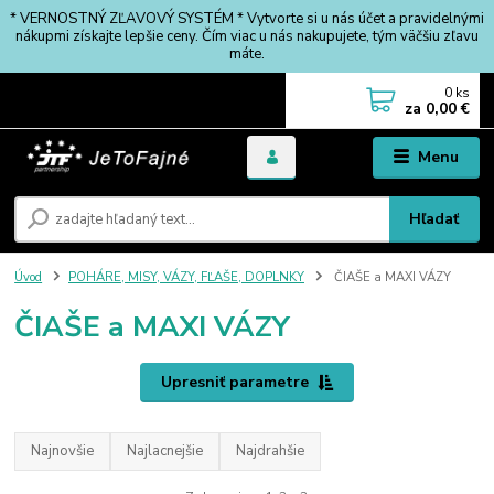
* VERNOSTNÝ ZĽAVOVÝ SYSTÉM * Vytvorte si u nás účet a pravidelnými
nákupmi získajte lepšie ceny. Čím viac u nás nakupujete, tým väčšiu zľavu
máte.
0
ks
za
0,00 €
Menu
Hľadať
Úvod
POHÁRE, MISY, VÁZY, FĽAŠE, DOPLNKY
ČIAŠE a MAXI VÁZY
ČIAŠE a MAXI VÁZY
Upresniť parametre
Najnovšie
Najlacnejšie
Najdrahšie