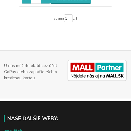
strana
z 1
U nás môžete platiť cez účet
GoPay alebo zaplaťte rýchlo
kreditnou kartou.
NAŠE ĎALŠIE WEBY:
www.jtf.sk