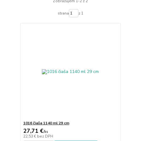
Zobrazujem 1-2 z 2
strana
z 1
1016 čiaša 1140 ml 29 cm
27,71 €
/
ks
22,53 €
bez DPH