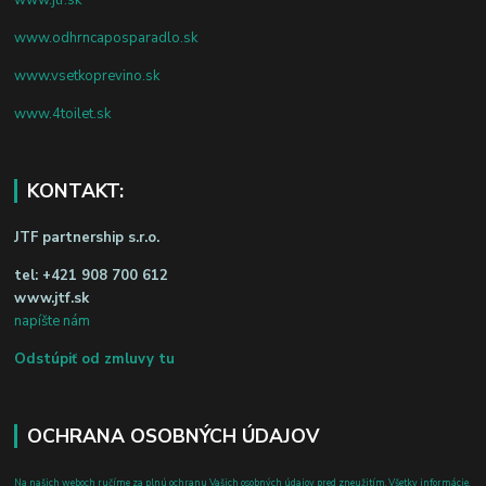
www.odhrncaposparadlo.sk
www.vsetkoprevino.sk
www.4toilet.sk
KONTAKT:
JTF partnership s.r.o.
tel:
+421 908 700 612
www.jtf.sk
napíšte nám
Odstúpiť od zmluvy tu
OCHRANA OSOBNÝCH ÚDAJOV
Na našich weboch ručíme za plnú ochranu Vašich osobných údajov pred zneužitím. Všetky informácie,