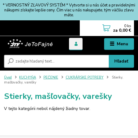
* VERNOSTNÝ ZĽAVOVÝ SYSTÉM * Vytvorte si u nás účet a pravidelnými
nákupmi získajte lepšie ceny. Čím viac u nás nakupujete, tým väčšiu zľavu
máte.
0
ks
za
0,00 €
Menu
Hľadať
Úvod
KUCHYŇA
PEČENIE
CUKRÁRSKE POTREBY
Stierky,
mašľovačky, varešky
Stierky, mašľovačky, varešky
V tejto kategórii nebol nájdený žiadny tovar.