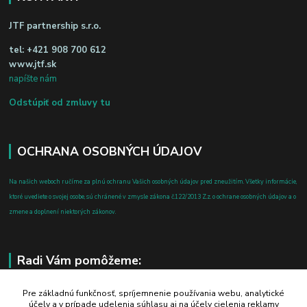
JTF partnership s.r.o.
tel:
+421 908 700 612
www.jtf.sk
napíšte nám
Odstúpiť od zmluvy tu
OCHRANA OSOBNÝCH ÚDAJOV
Na našich weboch ručíme za plnú ochranu Vašich osobných údajov pred zneužitím. Všetky informácie,
ktoré uvediete o svojej osobe, sú chránené v zmysle zákona č.122/2013 Z.z. o ochrane osobných údajov a o
zmene a doplnení niektorých zákonov.
Radi Vám pomôžeme:
+421 908 700 612
Pre základnú funkčnosť, spríjemnenie používania webu, analytické
účely a v prípade udelenia súhlasu aj na účely cielenia reklamy
po-pia: 8.00 - 16.00