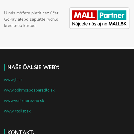
U nás môžete platiť cez účet
GoPay alebo zaplaťte rýchlo
kreditnou kartou.
NAŠE ĎALŠIE WEBY:
www.jtf.sk
www.odhrncaposparadlo.sk
www.vsetkoprevino.sk
www.4toilet.sk
KONTAKT: