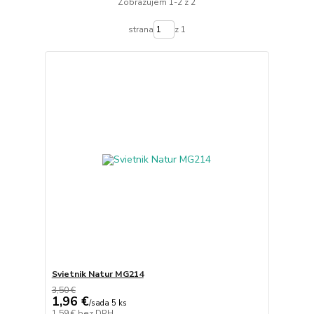
Zobrazujem 1-2 z 2
strana
z 1
Svietnik Natur MG214
3,50 €
1,96 €
/
sada 5 ks
1,59 €
bez DPH