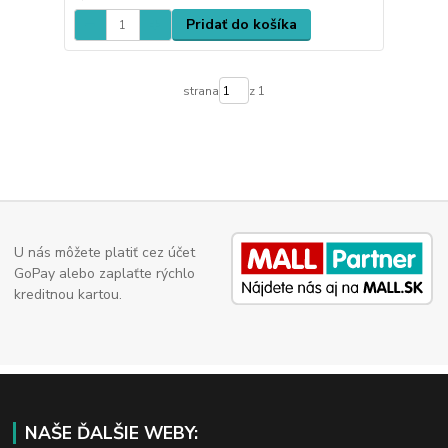
Pridať do košíka
strana
z 1
U nás môžete platiť cez účet
GoPay alebo zaplaťte rýchlo
kreditnou kartou.
NAŠE ĎALŠIE WEBY: