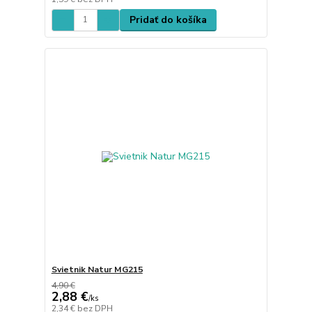
Pridať do košíka
Svietnik Natur MG215
4,90 €
2,88 €
/
ks
2,34 €
bez DPH