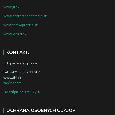
www.jtf.sk
www.odhrncaposparadlo.sk
www.vsetkoprevino.sk
www.4toilet.sk
KONTAKT:
JTF partnership s.r.o.
tel:
+421 908 700 612
www.jtf.sk
napíšte nám
Odstúpiť od zmluvy tu
OCHRANA OSOBNÝCH ÚDAJOV