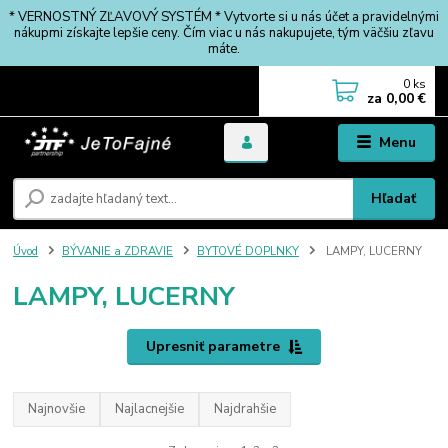
* VERNOSTNÝ ZĽAVOVÝ SYSTÉM * Vytvorte si u nás účet a pravidelnými
nákupmi získajte lepšie ceny. Čím viac u nás nakupujete, tým väčšiu zľavu
máte.
0
ks
za
0,00 €
Menu
Hľadať
Úvod
BÝVANIE a ZDRAVIE
BYTOVÉ DOPLNKY
LAMPY, LUCERNY
LAMPY, LUCERNY
Upresniť parametre
Najnovšie
Najlacnejšie
Najdrahšie