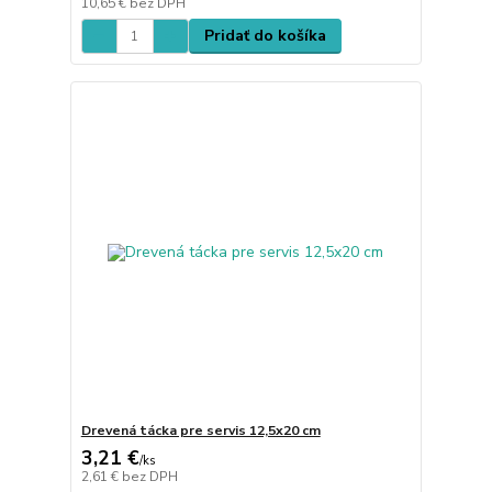
10,65 €
bez DPH
Pridať do košíka
Drevená tácka pre servis 12,5x20 cm
3,21 €
/
ks
2,61 €
bez DPH