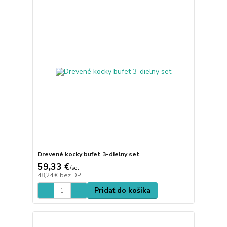
Drevené kocky bufet 3-dielny set
59,33 €
/
set
48,24 €
bez DPH
Pridať do košíka