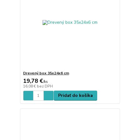
Drevený box 35x24x6 cm
19,78 €
/
ks
16,08 €
bez DPH
Pridať do košíka