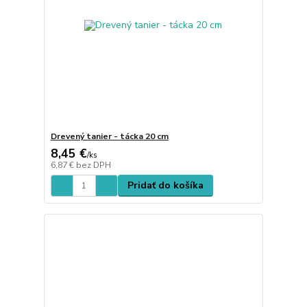
Drevený tanier - tácka 20 cm
8,45 €
/
ks
6,87 €
bez DPH
Pridať do košíka