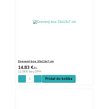
Drevený box 33x13x7 cm
14,83 €
/
ks
12,06 €
bez DPH
Pridať do košíka