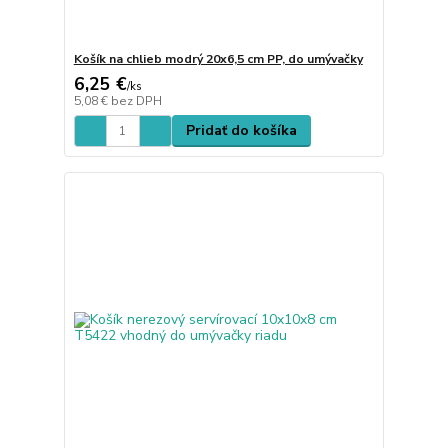
Košík na chlieb modrý 20x6,5 cm PP, do umývačky
6,25 €
/
ks
5,08 €
bez DPH
Pridať do košíka