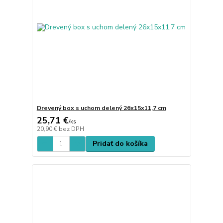
Drevený box s uchom delený 26x15x11,7 cm
25,71 €
/
ks
20,90 €
bez DPH
Pridať do košíka