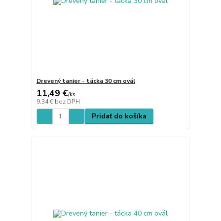
Drevený tanier - tácka 30 cm ovál
11,49 €
/
ks
9,34 €
bez DPH
Pridať do košíka