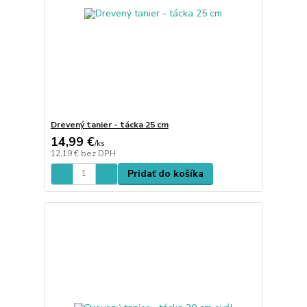
Drevený tanier - tácka 25 cm
14,99 €
/
ks
12,19 €
bez DPH
Pridať do košíka