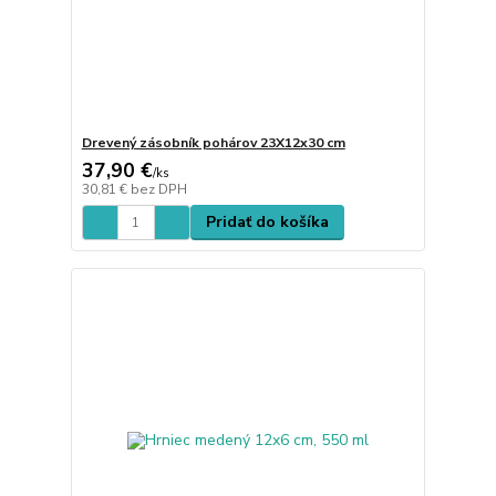
Drevený zásobník pohárov 23X12x30 cm
37,90 €
/
ks
30,81 €
bez DPH
Pridať do košíka