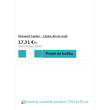
Drevený tanier - tácka 40 cm ovál
17,31 €
/
ks
14,07 €
bez DPH
Pridať do košíka