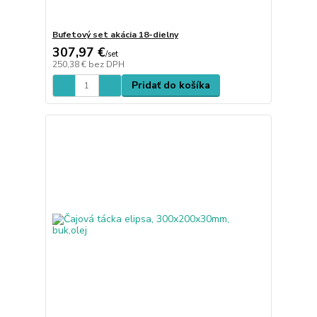
Bufetový set akácia 18-dielny
307,97 €
/
set
250,38 €
bez DPH
Pridať do košíka