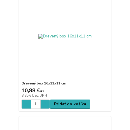
Drevený box 16x11x11 cm
10,88 €
/
ks
8,85 €
bez DPH
Pridať do košíka