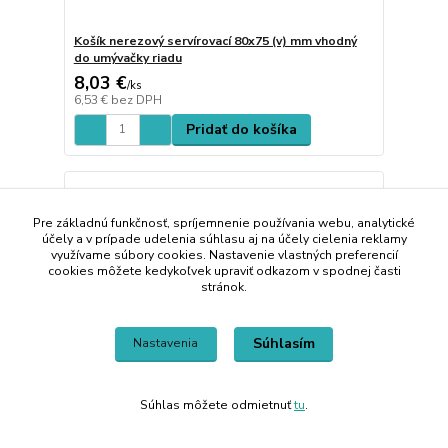
Košík nerezový servírovací 80x75 (v) mm vhodný
do umývačky riadu
8,03 €
/
ks
6,53 €
bez DPH
Pridať do košíka
Pre základnú funkčnosť, spríjemnenie používania webu, analytické
účely a v prípade udelenia súhlasu aj na účely cielenia reklamy
využívame súbory cookies. Nastavenie vlastných preferencií
cookies môžete kedykoľvek upraviť odkazom v spodnej časti
stránok.
Súhlasím
Nastavenia
Súhlas môžete odmietnuť
tu
.