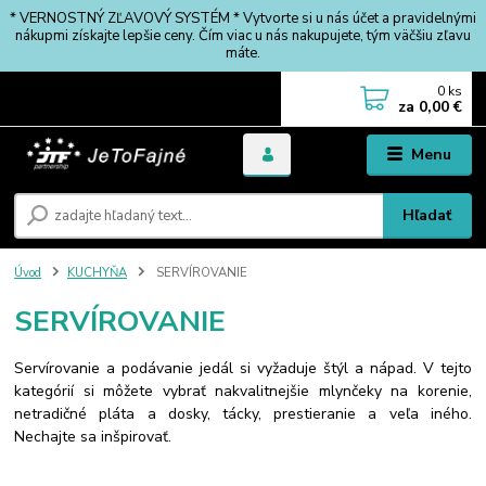
* VERNOSTNÝ ZĽAVOVÝ SYSTÉM * Vytvorte si u nás účet a pravidelnými
nákupmi získajte lepšie ceny. Čím viac u nás nakupujete, tým väčšiu zľavu
máte.
0
ks
za
0,00 €
Menu
Hľadať
Úvod
KUCHYŇA
SERVÍROVANIE
SERVÍROVANIE
Servírovanie a podávanie jedál si vyžaduje štýl a nápad. V tejto
kategórií si môžete vybrať nakvalitnejšie mlynčeky na korenie,
netradičné pláta a dosky, tácky, prestieranie a veľa iného.
Nechajte sa inšpirovať.