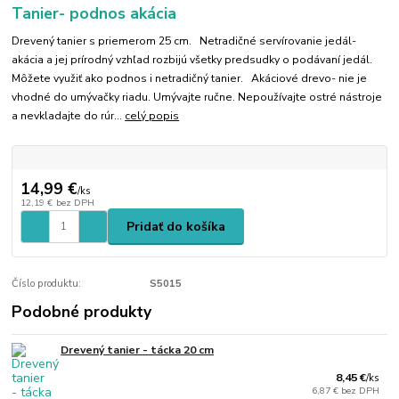
Tanier- podnos akácia
Drevený tanier s priemerom 25 cm. Netradičné servírovanie jedál-
akácia a jej prírodný vzhľad rozbijú všetky predsudky o podávaní jedál.
Môžete využiť ako podnos i netradičný tanier. Akáciové drevo- nie je
vhodné do umývačky riadu. Umývajte ručne. Nepoužívajte ostré nástroje
a nevkladajte do rúr...
celý popis
14,99 €
/
ks
12,19 €
bez DPH
Pridať do košíka
Číslo produktu:
S5015
Podobné produkty
Drevený tanier - tácka 20 cm
8,45 €
/
ks
6,87 €
bez DPH