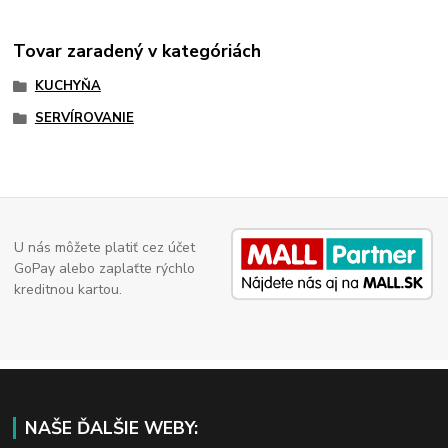
Tovar zaradený v kategóriách
KUCHYŇA
SERVÍROVANIE
U nás môžete platiť cez účet
GoPay alebo zaplaťte rýchlo
kreditnou kartou.
NAŠE ĎALŠIE WEBY: