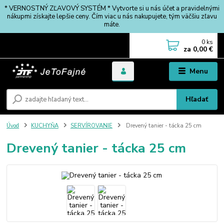
* VERNOSTNÝ ZĽAVOVÝ SYSTÉM * Vytvorte si u nás účet a pravidelnými
nákupmi získajte lepšie ceny. Čím viac u nás nakupujete, tým väčšiu zľavu
máte.
0
ks
za
0,00 €
Menu
Hľadať
Úvod
KUCHYŇA
SERVÍROVANIE
Drevený tanier - tácka 25 cm
Drevený tanier - tácka 25 cm