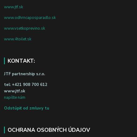
www.jtf.sk
www.odhrncaposparadlo.sk
www.vsetkoprevino.sk
www.4toilet.sk
KONTAKT:
JTF partnership s.r.o.
tel:
+421 908 700 612
www.jtf.sk
napíšte nám
Odstúpiť od zmluvy tu
OCHRANA OSOBNÝCH ÚDAJOV