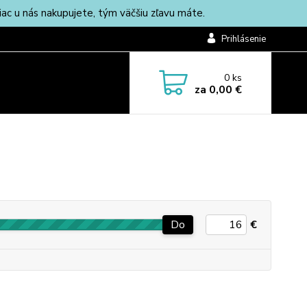
c u nás nakupujete, tým väčšiu zľavu máte.
Prihlásenie
0
ks
za
0,00 €
Do
€