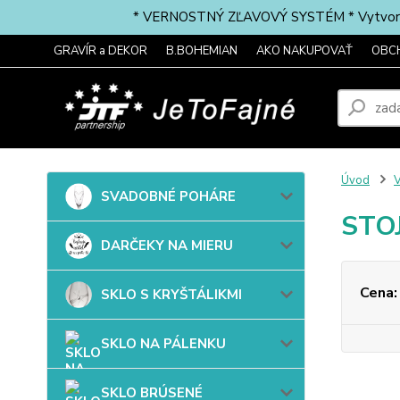
* VERNOSTNÝ ZĽAVOVÝ SYSTÉM * Vytvorte si 
GRAVÍR a DEKOR
B.BOHEMIAN
AKO NAKUPOVAŤ
OBC
Úvod
SVADOBNÉ POHÁRE
STO
DARČEKY NA MIERU
Cena:
SKLO S KRYŠTÁLIKMI
SKLO NA PÁLENKU
SKLO BRÚSENÉ