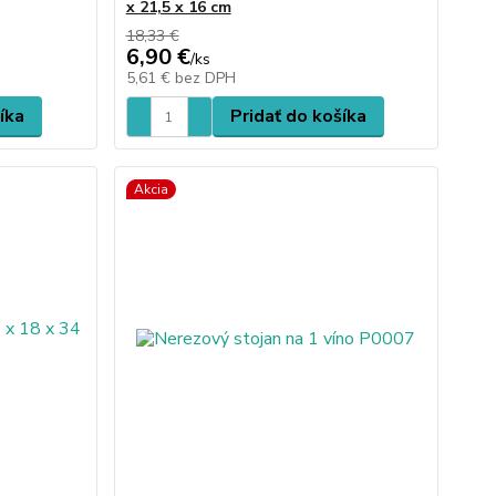
x 21,5 x 16 cm
18,33 €
6,90 €
/
ks
5,61 €
bez DPH
íka
Pridať do košíka
Akcia