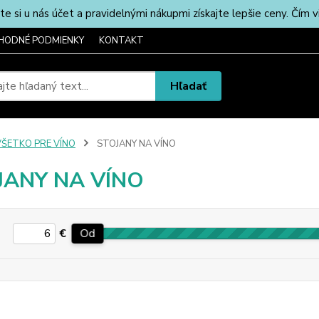
u nás účet a pravidelnými nákupmi získajte lepšie ceny. Čím via
HODNÉ PODMIENKY
KONTAKT
Hľadať
VŠETKO PRE VÍNO
STOJANY NA VÍNO
JANY NA VÍNO
€
Od