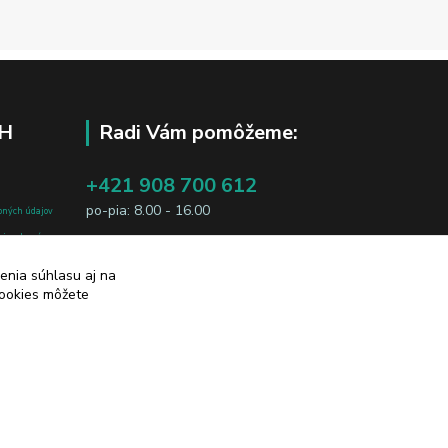
H
Radi Vám pomôžeme:
+421 908 700 612
po-pia: 8.00 - 16.00
bných údajov
j osobe, sú
business@jtf.sk
sobných údajov
enia súhlasu aj na
cookies môžete
Vytvorené na
Eshop-rychlo.sk