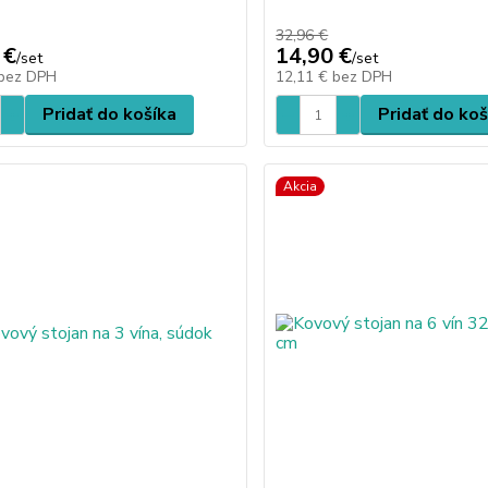
32,96 €
 €
14,90 €
/
set
/
set
bez DPH
12,11 €
bez DPH
Pridať do košíka
Pridať do koš
Akcia