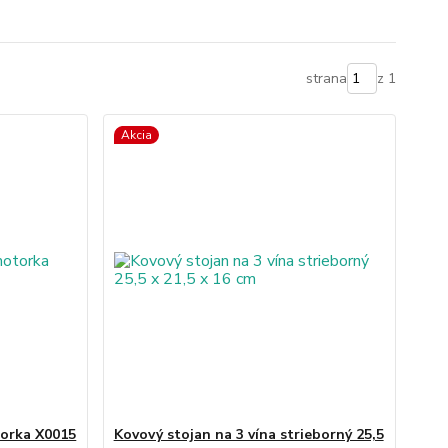
strana
z 1
Akcia
torka X0015
Kovový stojan na 3 vína strieborný 25,5