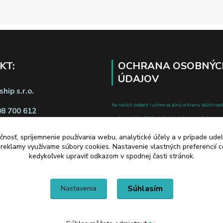
KT:
OCHRANA OSOBNÝC
ÚDAJOV
hip s.r.o.
Na našich weboch ručíme za plnú ochranu Vašich oso
08 700 612
pred zneužitím. Všetky informácie, ktoré uvediete o svoje
chránené v zmysle zákona č.122/2013 Z.z. o ochrane o
čnosť, spríjemnenie používania webu, analytické účely a v prípade udel
a o zmene a doplnení niektorých zákonov.
a reklamy využívame súbory cookies. Nastavenie vlastných preferencií 
d zmluvy tu
kedykoľvek upraviť odkazom v spodnej časti stránok.
Súhlasím
Nastavenia