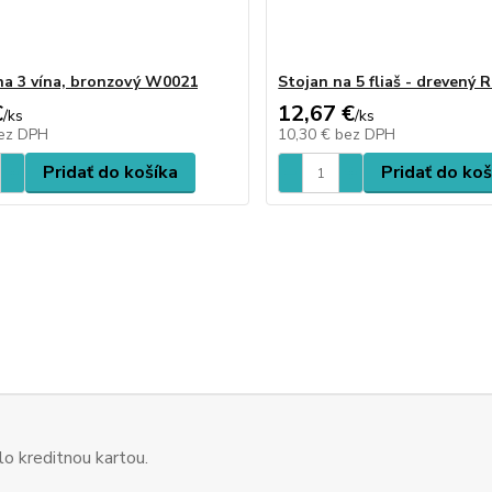
na 3 vína, bronzový W0021
Stojan na 5 fliaš - drevený 
€
12,67 €
/
ks
/
ks
ez DPH
10,30 €
bez DPH
Pridať do košíka
Pridať do koš
o kreditnou kartou.