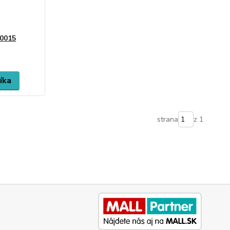
R0015
íka
strana
z 1