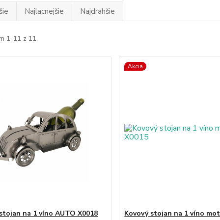
šie
Najlacnejšie
Najdrahšie
m 1-11 z 11
Akcia
stojan na 1 víno AUTO X0018
Kovový stojan na 1 víno mo