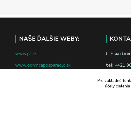
NAŠE ĎALŠIE WEBY:
KONTA
www.jtf.sk
JTF partners
www.odhrncaposparadlo.sk
tel:
+421 9
www.jtf.sk
www.vsetkoprevino.sk
napíšte nám
Pre základnú funk
účely cieleni
www.4toilet.sk
Odstúpiť o