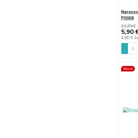
Nerezov
P0008
13,29 €
5,90 
4,80 €
b
Akcia