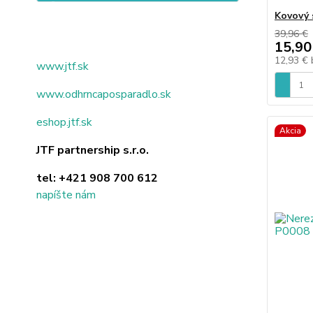
Kovový 
39,96 €
15,90
12,93 €
www.jtf.sk
www.odhrncaposparadlo.sk
eshop.jtf.sk
Akcia
JTF partnership s.r.o.
tel:
+421 908 700 612
napíšte nám