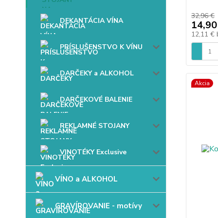
32,96 €
DEKANTÁCIA VÍNA
14,90
12,11 €
PRÍSLUŠENSTVO K VÍNU
DARČEKY a ALKOHOL
Akcia
DARČEKOVÉ BALENIE
REKLAMNÉ STOJANY
VINOTÉKY Exclusive
VÍNO a ALKOHOL
GRAVÍROVANIE - motívy