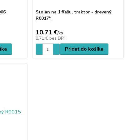
006
Stojan na 1 fľašu, traktor - drevený
R0017*
10,71 €
/
ks
8,71 €
bez DPH
íka
Pridať do košíka