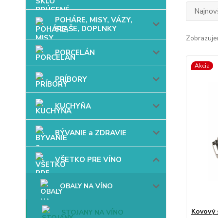
Najnov
POHÁRE, MISY, VÁZY,
FĽAŠE, DOPLNKY
Zobrazuje
PORCELÁN
Akcia
PRÍBORY
KUCHYŇA
BÝVANIE a ZDRAVIE
VŠETKO PRE VÍNO
OBALY NA VÍNO
Kovový 
STOJANY NA VÍNO