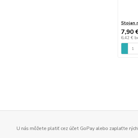
Stojan 
7,90 
6,42 €
b
U nás môžete platiť cez účet GoPay alebo zaplaťte rýchl