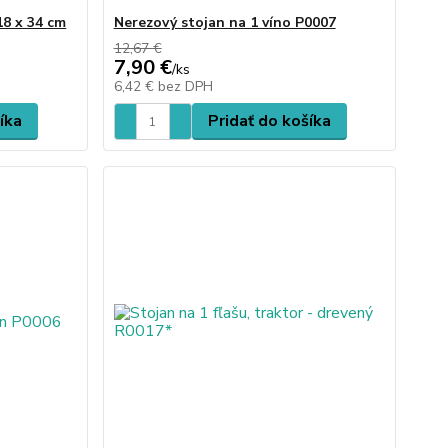
18 x 34 cm
Nerezový stojan na 1 víno P0007
12,67 €
7,90 €
/
ks
6,42 €
bez DPH
íka
Pridať do košíka