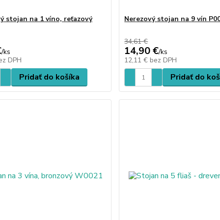
ý stojan na 1 víno, reťazový
Nerezový stojan na 9 vín P0
34,61 €
€
14,90 €
/
ks
/
ks
ez DPH
12,11 €
bez DPH
Pridať do košíka
Pridať do koš