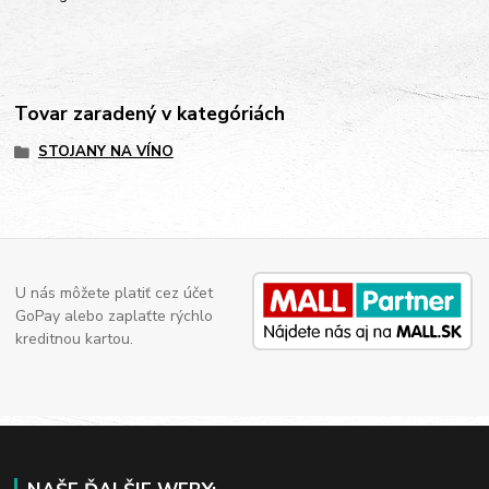
Tovar zaradený v kategóriách
STOJANY NA VÍNO
U nás môžete platiť cez účet
GoPay alebo zaplaťte rýchlo
kreditnou kartou.