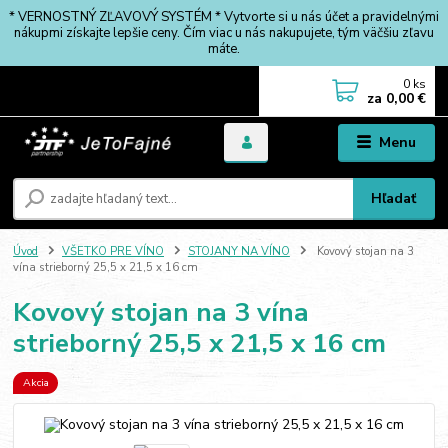
* VERNOSTNÝ ZĽAVOVÝ SYSTÉM * Vytvorte si u nás účet a pravidelnými
nákupmi získajte lepšie ceny. Čím viac u nás nakupujete, tým väčšiu zľavu
máte.
0
ks
za
0,00 €
Menu
Hľadať
Úvod
VŠETKO PRE VÍNO
STOJANY NA VÍNO
Kovový stojan na 3
vína strieborný 25,5 x 21,5 x 16 cm
Kovový stojan na 3 vína
strieborný 25,5 x 21,5 x 16 cm
Akcia