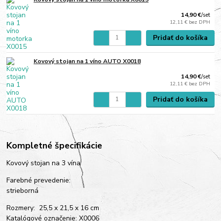
14,90 €
/
set
12,11 €
bez DPH
Pridať do košíka
Kovový stojan na 1 víno AUTO X0018
14,90 €
/
set
12,11 €
bez DPH
Pridať do košíka
Kompletné špecifikácie
Kovový stojan na 3 vína
Farebné prevedenie:
strieborná
Rozmery: 25,5 x 21,5 x 16 cm
Katalógové označenie: X0006