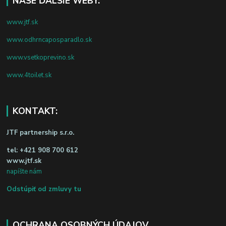
NAŠE ĎALŠIE WEBY:
www.jtf.sk
www.odhrncaposparadlo.sk
www.vsetkoprevino.sk
www.4toilet.sk
KONTAKT:
JTF partnership s.r.o.
tel:
+421 908 700 612
www.jtf.sk
napíšte nám
Odstúpiť od zmluvy tu
OCHRANA OSOBNÝCH ÚDAJOV