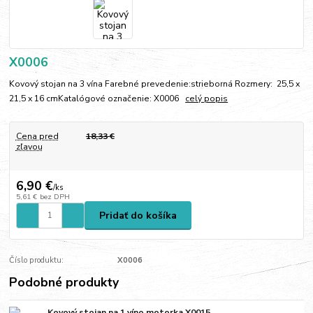
X0006
Kovový stojan na 3 vína Farebné prevedenie:strieborná Rozmery: 25,5 x
21,5 x 16 cmKatalógové označenie: X0006
celý popis
Cena pred
18,33 €
zľavou
6,90 €
/
ks
5,61 €
bez DPH
Pridať do košíka
Číslo produktu:
X0006
Podobné produkty
Kovový stojan na 1 víno motorka X0015