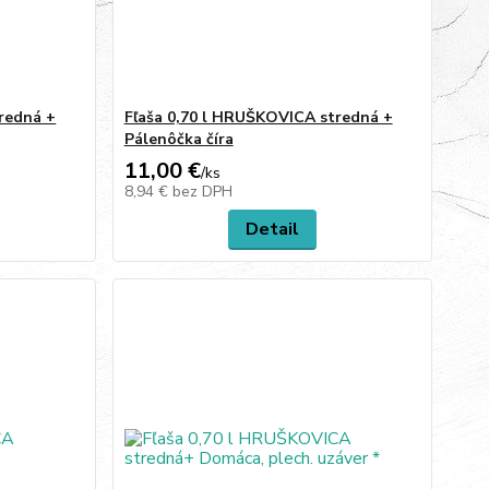
redná +
Fľaša 0,70 l HRUŠKOVICA stredná +
Pálenôčka číra
11,00 €
/
ks
8,94 €
bez DPH
Detail