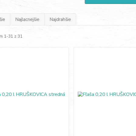
šie
Najlacnejšie
Najdrahšie
m 1-31 z 31