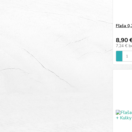
Fľaša 0
8,90 
7,24 €
b