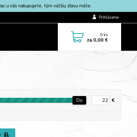
c u nás nakupujete, tým väčšiu zľavu máte.
Prihlásenie
0
ks
za
0,00 €
Do
€
e