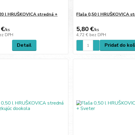
,20 l HRUŠKOVICA stredná +
Fľaša 0,50 l HRUŠKOVICA s
 €
5,80 €
/
ks
/
ks
ez DPH
4,72 €
bez DPH
Detail
Pridať do koš