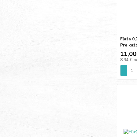
Fľaša 0
Pre kaž
11,00
8,94 €
b