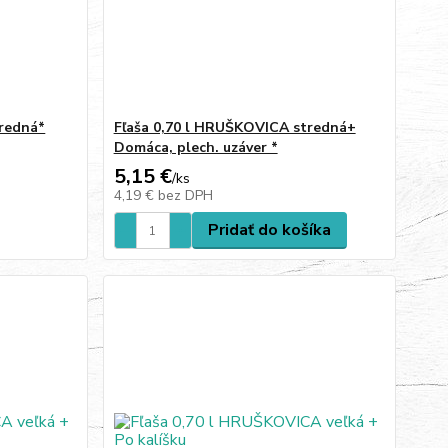
tredná*
Fľaša 0,70 l HRUŠKOVICA stredná+
Domáca, plech. uzáver *
5,15 €
/
ks
4,19 €
bez DPH
Pridať do košíka