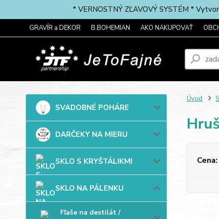
* VERNOSTNÝ ZĽAVOVÝ SYSTÉM * Vytvorte si 
GRAVÍR a DEKOR
B.BOHEMIAN
AKO NAKUPOVAŤ
OBC
Úvod
SVADOBNÉ POHÁRE
Hruš
DARČEKY NA MIERU
Cena:
SKLO S KRYŠTÁLIKMI
SKLO NA PÁLENKU
Fľaše na destilát /