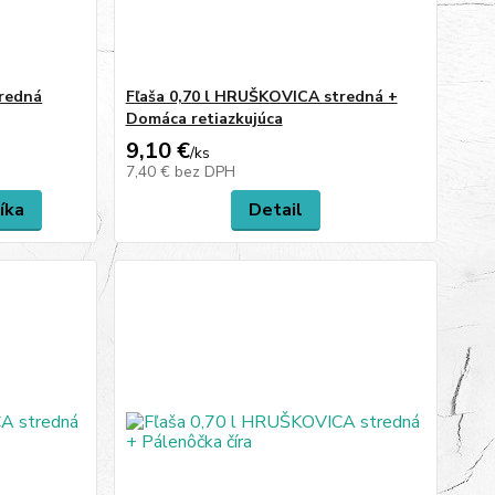
tredná
Fľaša 0,70 l HRUŠKOVICA stredná +
Domáca retiazkujúca
9,10 €
/
ks
7,40 €
bez DPH
íka
Detail