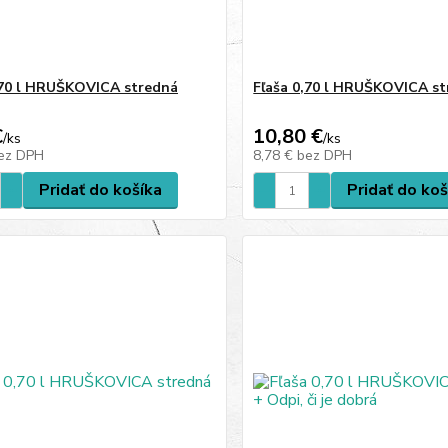
,70 l HRUŠKOVICA stredná
Fľaša 0,70 l HRUŠKOVICA s
€
10,80 €
/
ks
/
ks
ez DPH
8,78 €
bez DPH
Pridať do košíka
Pridať do koš