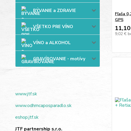
BÝVANIE a ZDRAVIE
Fľaša 0
GPS
VŠETKO PRE VÍNO
11,10
9,02 €
b
VÍNO a ALKOHOL
GRAVÍROVANIE - motívy
www.jtf.sk
www.odhrncaposparadlo.sk
eshop.jtf.sk
JTF partnership s.r.o.