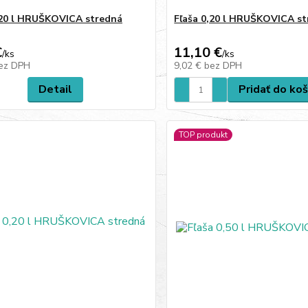
,20 l HRUŠKOVICA stredná
Fľaša 0,20 l HRUŠKOVICA s
€
11,10 €
/
ks
/
ks
ez DPH
9,02 €
bez DPH
Detail
Pridať do koš
TOP produkt