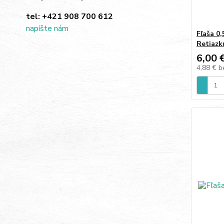
tel:
+421 908 700 612
napíšte nám
Fľaša 0
Retiazk
6,00 
4,88 €
b