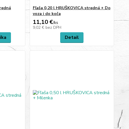
tredná
Fľaša 0,20 l HRUŠKOVICA stredná + Do
voza i do koča
11,10 €
/
ks
9,02 €
bez DPH
íka
Detail