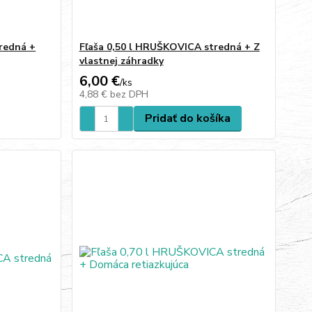
redná +
Fľaša 0,50 l HRUŠKOVICA stredná + Z
vlastnej záhradky
6,00 €
/
ks
4,88 €
bez DPH
Pridať do košíka