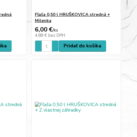
tredná
Fľaša 0,50 l HRUŠKOVICA stredná +
Milenka
6,00 €
/
ks
4,88 €
bez DPH
íka
Pridať do košíka