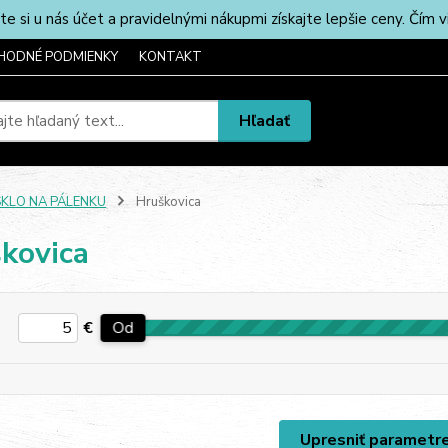
u nás účet a pravidelnými nákupmi získajte lepšie ceny. Čím via
HODNÉ PODMIENKY
KONTAKT
Hľadať
SKLO NA PÁLENKU
Hruškovica
kovica
€
Od
Upresniť parametr