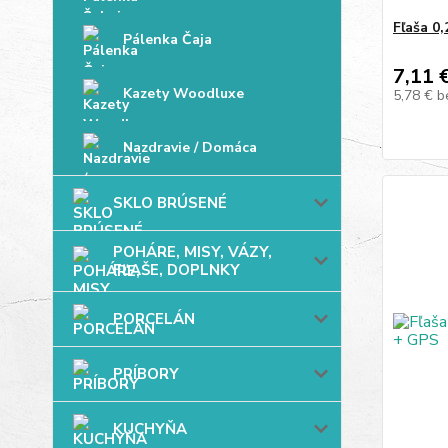
Fľaša 0
Pálenka Čaja
7,11 
Kazety Woodluxe
5,78 €
b
Nazdravie / Domáca
SKLO BRÚSENÉ
POHÁRE, MISY, VÁZY,
FĽAŠE, DOPLNKY
PORCELÁN
PRÍBORY
KUCHYŇA