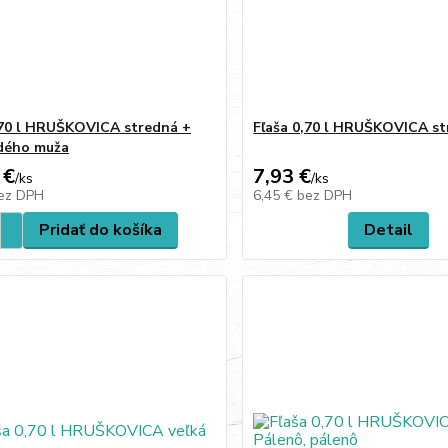
,70 l HRUŠKOVICA stredná +
Fľaša 0,70 l HRUŠKOVICA s
dého muža
 €
7,93 €
/
ks
/
ks
ez DPH
6,45 €
bez DPH
Pridať do košíka
Detail