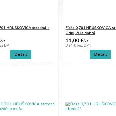
,70 l HRUŠKOVICA stredná +
Fľaša 0,70 l HRUŠKOVICA st
Odpi, či je dobrá
€
11,00 €
/
ks
/
ks
ez DPH
8,94 €
bez DPH
Detail
Detail