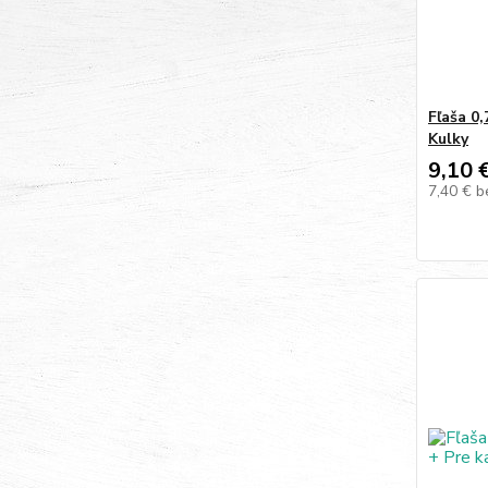
Fľaša 0
Kulky
9,10 
7,40 €
b