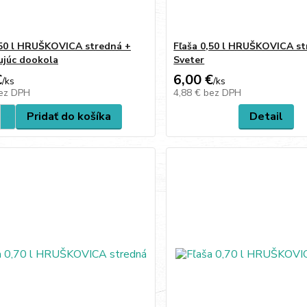
,50 l HRUŠKOVICA stredná +
Fľaša 0,50 l HRUŠKOVICA st
ujúc dookola
Sveter
€
6,00 €
/
ks
/
ks
ez DPH
4,88 €
bez DPH
Pridať do košíka
Detail