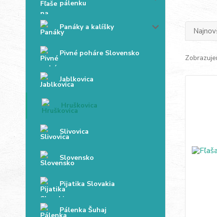
pálenku
Panáky a kalíšky
Najnov
Pivné poháre Slovensko
Zobrazuje
Jablkovica
Hruškovica
Slivovica
Slovensko
Pijatika Slovakia
Pálenka Šuhaj