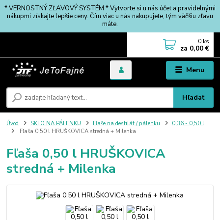
* VERNOSTNÝ ZĽAVOVÝ SYSTÉM * Vytvorte si u nás účet a pravidelnými
nákupmi získajte lepšie ceny. Čím viac u nás nakupujete, tým väčšiu zľavu
máte.
0
ks
za
0,00 €
Menu
Hľadať
Úvod
SKLO NA PÁLENKU
Fľaše na destilát / pálenku
0,36 - 0,50 l
Fľaša 0,50 l HRUŠKOVICA stredná + Milenka
Fľaša 0,50 l HRUŠKOVICA
stredná + Milenka