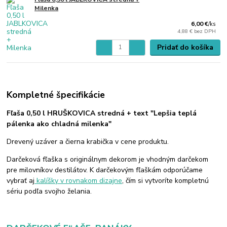
Milenka
6,00 €
/
ks
4,88 €
bez DPH
Pridať do košíka
Kompletné špecifikácie
Fľaša 0,50 l HRUŠKOVICA stredná + text "Lepšia teplá
pálenka ako chladná milenka"
Drevený uzáver a čierna krabička v cene produktu.
Darčeková fľaška s originálnym dekorom je vhodným darčekom
pre milovníkov destilátov. K darčekovým fľaškám odporúčame
vybrať aj
kalíšky v rovnakom dizajne
, čím si vytvoríte kompletnú
sériu podľa svojho želania.