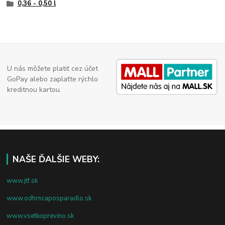
0,36 - 0,50 l
U nás môžete platiť cez účet
GoPay alebo zaplaťte rýchlo
kreditnou kartou.
NAŠE ĎALŠIE WEBY:
www.jtf.sk
www.odhrncaposparadlo.sk
www.vsetkoprevino.sk