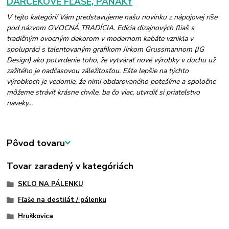
DARČEKOVÉ FĽAŠE, PANÁKY
V tejto kategórií Vám predstavujeme našu novinku z nápojovej ríše
pod názvom OVOCNÁ TRADÍCIA. Edícia dizajnových fliaš s
tradičným ovocným dekorom v modernom kabáte vznikla v
spolupráci s talentovaným grafikom Jirkom Grussmannom (JG
Design) ako potvrdenie toho, že vytvárať nové výrobky v duchu už
zažitého je nadčasovou záležitosťou. Ešte lepšie na týchto
výrobkoch je vedomie, že nimi obdarovaného potešíme a spoločne
môžeme stráviť krásne chvíle, ba čo viac, utvrdiť si priateľstvo
naveky...
Pôvod tovaru
Tovar zaradený v kategóriách
SKLO NA PÁLENKU
Fľaše na destilát / pálenku
Hruškovica