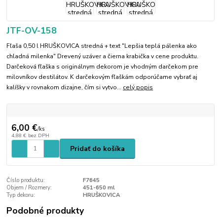
JTF-OV-158
Fľaša 0,50 l HRUŠKOVICA stredná + text "Lepšia teplá pálenka ako
chladná milenka" Drevený uzáver a čierna krabička v cene produktu.
Darčeková fľaška s originálnym dekorom je vhodným darčekom pre
milovníkov destilátov. K darčekovým fľaškám odporúčame vybrať aj
kalíšky v rovnakom dizajne, čím si vytvo...
celý popis
6,00 €
/
ks
4,88 €
bez DPH
Pridať do košíka
Číslo produktu:
F7645
Objem / Rozmery:
451-650 ml
Typ dekoru:
HRUŠKOVICA
Podobné produkty