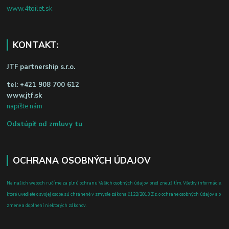
www.4toilet.sk
KONTAKT:
JTF partnership s.r.o.
tel:
+421 908 700 612
www.jtf.sk
napíšte nám
Odstúpiť od zmluvy tu
OCHRANA OSOBNÝCH ÚDAJOV
Na našich weboch ručíme za plnú ochranu Vašich osobných údajov pred zneužitím. Všetky informácie,
ktoré uvediete o svojej osobe, sú chránené v zmysle zákona č.122/2013 Z.z. o ochrane osobných údajov a o
zmene a doplnení niektorých zákonov.