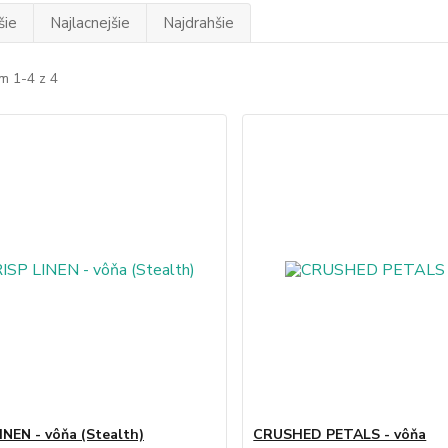
šie
Najlacnejšie
Najdrahšie
m 1-4 z 4
INEN - vôňa (Stealth)
CRUSHED PETALS - vôňa