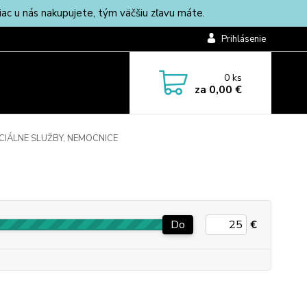
c u nás nakupujete, tým väčšiu zľavu máte.
Prihlásenie
0
ks
za
0,00 €
IÁLNE SLUŽBY, NEMOCNICE
Do
€