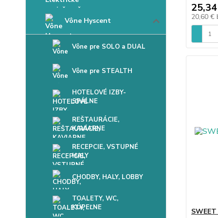
25,34
20,60 €
Vône Hyscent
Vône pre SOLO a DUAL
Vône pre STEALTH
HOTELOVÉ IZBY-
SPÁLNE
REŠTAURÁCIE,
KAVIARNE
RECEPCIE, VSTUPNÉ
HALY
CHODBY, HALY, LOBBY
TOALETY, WC,
KÚPEĽNE
SWEET 