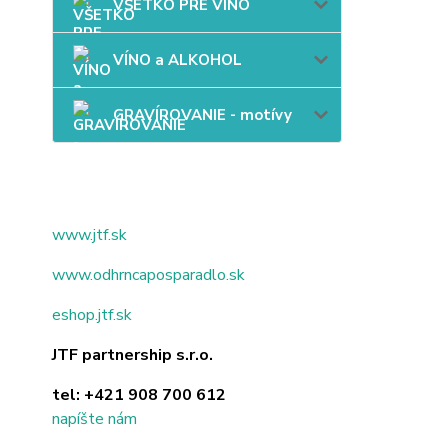
VŠETKO PRE VÍNO
VÍNO a ALKOHOL
GRAVÍROVANIE - motívy
www.jtf.sk
www.odhrncaposparadlo.sk
eshop.jtf.sk
JTF partnership s.r.o.
tel:
+421 908 700 612
napíšte nám