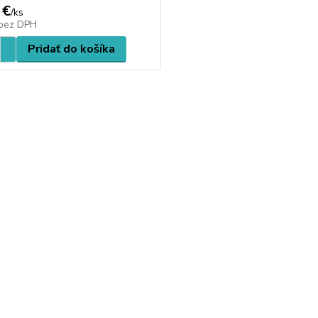
 €
/
ks
bez DPH
Pridať do košíka