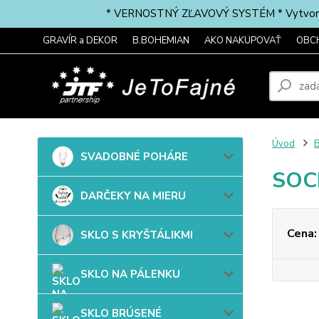
* VERNOSTNÝ ZĽAVOVÝ SYSTÉM * Vytvorte si 
GRAVÍR a DEKOR
B.BOHEMIAN
AKO NAKUPOVAŤ
OBC
Úvod
B
SVADOBNÉ POHÁRE
SOC
DARČEKY NA MIERU
Cena:
SKLO S KRYŠTÁLIKMI
SKLO NA PÁLENKU
SKLO BRÚSENÉ