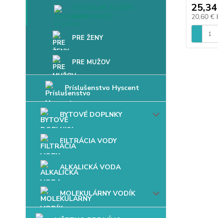
25,34
SOCIÁLNE SLUŽBY,
NEMOCNICE
20,60 €
PRE ŽENY
PRE MUŽOV
Príslušenstvo Hyscent
BYTOVÉ DOPLNKY
FILTRÁCIA VODY
ALKALICKÁ VODA
MOLEKULÁRNY VODÍK