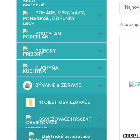
Najnov
POHÁRE, MISY, VÁZY,
FĽAŠE, DOPLNKY
Zobrazuje
PORCELÁN
PRÍBORY
KUCHYŇA
BÝVANIE a ZDRAVIE
4TOILET OSVIEŽOVAČE
OSVIEŽOVAČE HYSCENT
CRISP L
Elektrické osviežovače