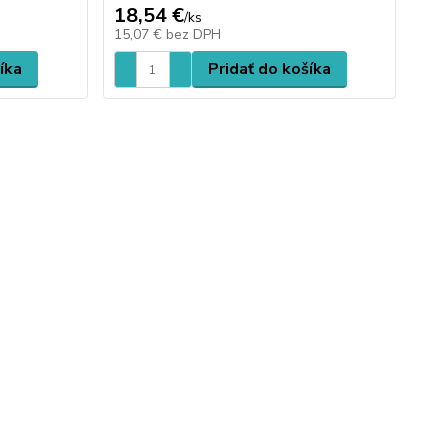
18,54 €
/
ks
15,07 €
bez DPH
íka
Pridať do košíka