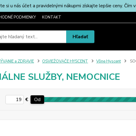
u nás účet a pravidelnými nákupmi získajte lepšie ceny. Čím via
HODNÉ PODMIENKY
KONTAKT
Hľadať
ÝVANIE a ZDRAVIE
OSVIEŽOVAČE HYSCENT
Vône Hyscent
SOC
IÁLNE SLUŽBY, NEMOCNICE
€
Od