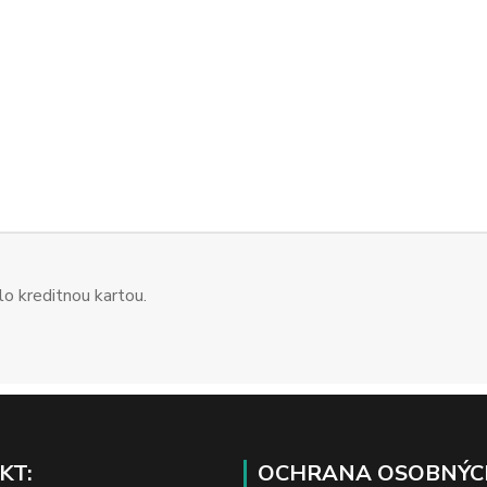
o kreditnou kartou.
KT:
OCHRANA OSOBNÝC