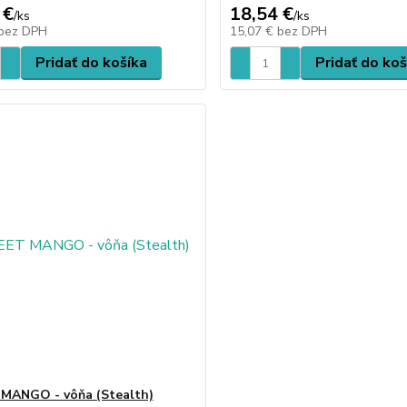
 €
18,54 €
/
ks
/
ks
bez DPH
15,07 €
bez DPH
Pridať do košíka
Pridať do koš
MANGO - vôňa (Stealth)