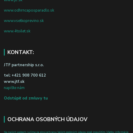
www.odhrncaposparadlo.sk
www.vsetkoprevino.sk
www.4toilet.sk
KONTAKT:
JTF partnership s.r.o.
tel:
+421 908 700 612
www.jtf.sk
napíšte nám
Odstúpiť od zmluvy tu
OCHRANA OSOBNÝCH ÚDAJOV
Na našich weboch ručíme za plnú ochranu Vašich osobných údajov pred zneužitím. Všetky informácie,