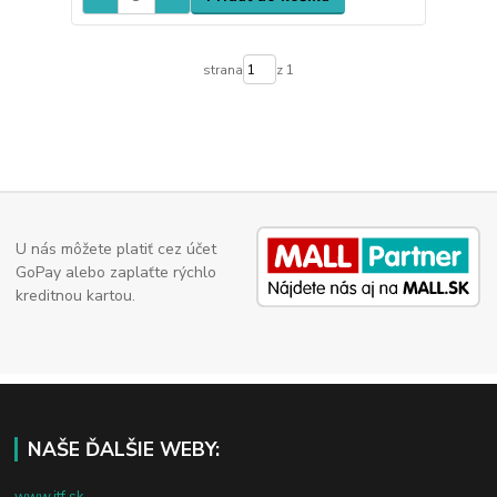
strana
z 1
U nás môžete platiť cez účet
GoPay alebo zaplaťte rýchlo
kreditnou kartou.
NAŠE ĎALŠIE WEBY:
www.jtf.sk