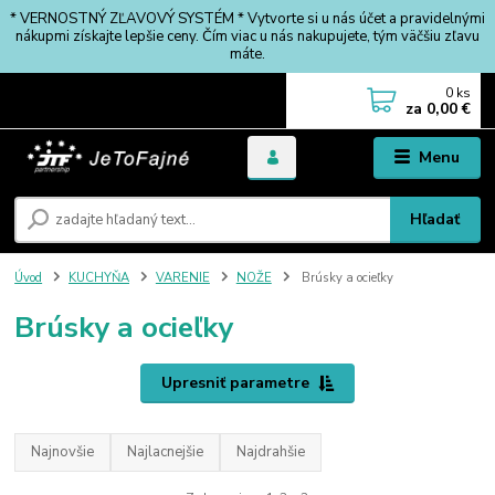
* VERNOSTNÝ ZĽAVOVÝ SYSTÉM * Vytvorte si u nás účet a pravidelnými
nákupmi získajte lepšie ceny. Čím viac u nás nakupujete, tým väčšiu zľavu
máte.
0
ks
za
0,00 €
Menu
Hľadať
Úvod
KUCHYŇA
VARENIE
NOŽE
Brúsky a ocieľky
Brúsky a ocieľky
Upresniť parametre
Najnovšie
Najlacnejšie
Najdrahšie