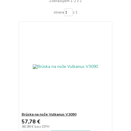
Zobrazujem 1-2 z 2
strana
z 1
Brúska na nože Vulkanus V3090
57,78 €
46,98 €
bez DPH