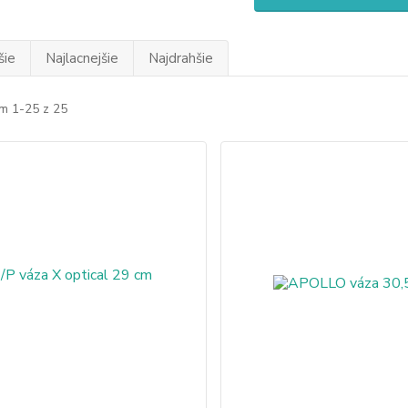
šie
Najlacnejšie
Najdrahšie
m 1-25 z 25