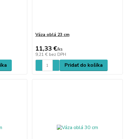
Váza oblá 23 cm
11,33 €
/
ks
9,21 €
bez DPH
íka
Pridať do košíka