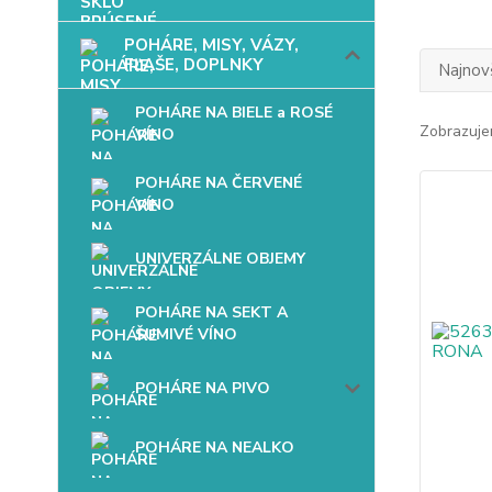
POHÁRE, MISY, VÁZY,
FĽAŠE, DOPLNKY
Najnov
POHÁRE NA BIELE a ROSÉ
Zobrazuje
VÍNO
POHÁRE NA ČERVENÉ
VÍNO
UNIVERZÁLNE OBJEMY
POHÁRE NA SEKT A
ŠUMIVÉ VÍNO
POHÁRE NA PIVO
POHÁRE NA NEALKO