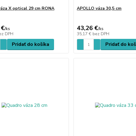
váza X optical 29 cm RONA
APOLLO váza 30,5 cm
 €
43,26 €
/
ks
/
ks
ez DPH
35,17 €
bez DPH
Pridať do košíka
Pridať do koš