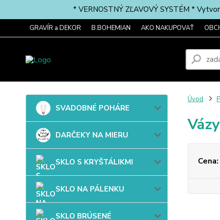
* VERNOSTNÝ ZĽAVOVÝ SYSTÉM * Vytvorte si 
GRAVÍR a DEKOR
B.BOHEMIAN
AKO NAKUPOVAŤ
OBC
Úvod
P
SVADOBNÉ POHÁRE
Vázy
DARČEKY NA MIERU
Cena:
SKLO S KRYŠTÁLIKMI
SKLO NA PÁLENKU
SKLO BRÚSENÉ