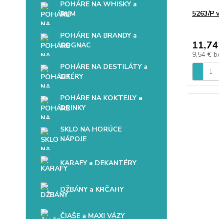
POHÁRE NA WHISKY a
5263/P 
RUM
POHÁRE NA BRANDY a
11,74
COGNAC
9,54 €
b
POHÁRE NA DESTILÁTY a
LIKÉRY
POHÁRE NA KOKTEJLY a
DRINKY
SKLO NA HORÚCE
NÁPOJE
KARAFY a DEKANTÉRY
DŽBÁNY a KRČAHY
ČIAŠE a MAXI VÁZY