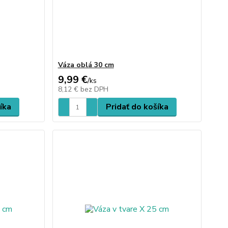
Váza oblá 30 cm
9,99 €
/
ks
8,12 €
bez DPH
íka
Pridať do košíka