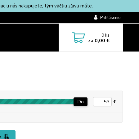
c u nás nakupujete, tým väčšiu zľavu máte.
Prihlásenie
0
ks
za
0,00 €
Do
€
e