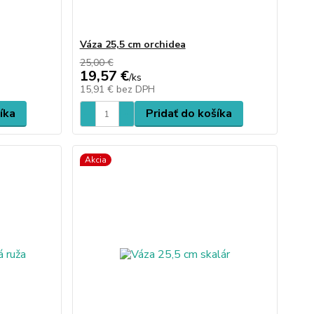
Váza 25,5 cm orchidea
25,00 €
19,57 €
/
ks
15,91 €
bez DPH
íka
Pridať do košíka
Akcia