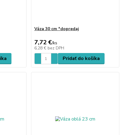
Váza 30 cm *dopredaj
7,72 €
/
ks
6,28 €
bez DPH
íka
Pridať do košíka