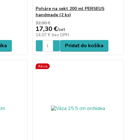
Poháre na sekt 200 ml PERSEUS
handmade (2 ks)
32,00 €
17,30 €
/
set
14,07 €
bez DPH
íka
Pridať do košíka
Akcia