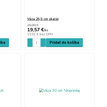
Váza 25,5 cm skalár
25,00 €
19,57 €
/
ks
15,91 €
bez DPH
íka
Pridať do košíka