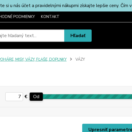
u nás účet a pravidelnými nákupmi získajte lepšie ceny. Čím via
HODNÉ PODMIENKY
KONTAKT
Hľadať
OHÁRE, MISY, VÁZY, FĽAŠE, DOPLNKY
VÁZY
€
Od
Upresniť parametr