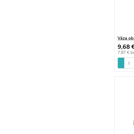
Váza ob
9,68 
7,87 €
b