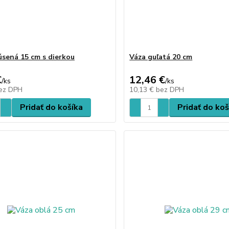
úsená 15 cm s dierkou
Váza guľatá 20 cm
€
12,46 €
/
ks
/
ks
ez DPH
10,13 €
bez DPH
Pridať do košíka
Pridať do koš