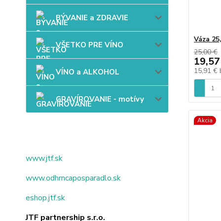
BÝVANIE a ZDRAVIE
Váza 25
VŠETKO PRE VÍNO
25,00 €
19,57
15,91 €
VÍNO a ALKOHOL
GRAVÍROVANIE - motívy
Akcia
www.jtf.sk
www.odhrncaposparadlo.sk
eshop.jtf.sk
JTF partnership s.r.o.