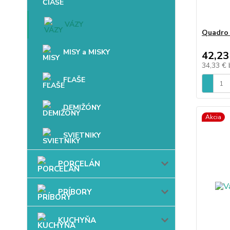
VÁZY
Quadro 
MISY a MISKY
42,23
34,33 €
FĽAŠE
DEMIŽÓNY
Akcia
SVIETNIKY
PORCELÁN
PRÍBORY
KUCHYŇA