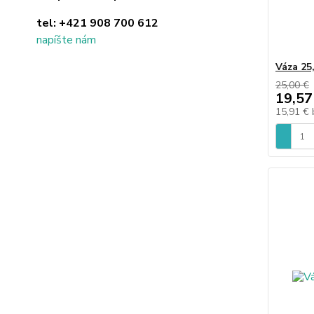
tel:
+421 908 700 612
napíšte nám
Váza 25
25,00 €
19,57
15,91 €