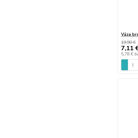
Váza br
19,90 €
7,11 
5,78 €
b