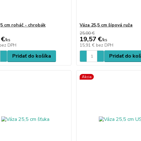
,5 cm roháč - chrobák
Váza 25,5 cm šípová ruža
25,00 €
 €
19,57 €
/
ks
/
ks
bez DPH
15,91 €
bez DPH
Pridať do košíka
Pridať do koš
Akcia