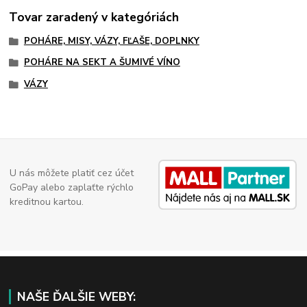
Tovar zaradený v kategóriách
POHÁRE, MISY, VÁZY, FĽAŠE, DOPLNKY
POHÁRE NA SEKT A ŠUMIVÉ VÍNO
VÁZY
U nás môžete platiť cez účet
GoPay alebo zaplaťte rýchlo
kreditnou kartou.
NAŠE ĎALŠIE WEBY: