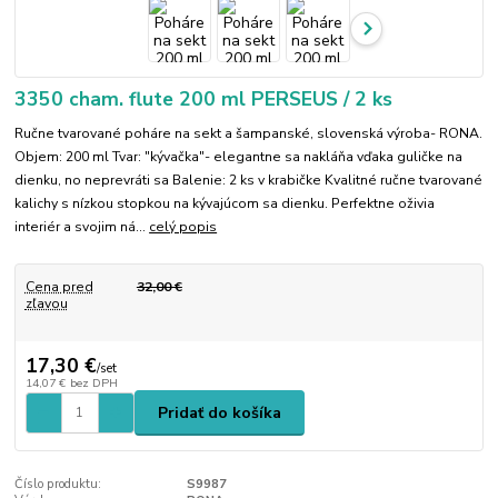
3350 cham. flute 200 ml PERSEUS / 2 ks
Ručne tvarované poháre na sekt a šampanské, slovenská výroba- RONA.
Objem: 200 ml Tvar: "kývačka"- elegantne sa nakláňa vďaka guličke na
dienku, no neprevráti sa Balenie: 2 ks v krabičke Kvalitné ručne tvarované
kalichy s nízkou stopkou na kývajúcom sa dienku. Perfektne oživia
interiér a svojim ná...
celý popis
Cena pred
32,00 €
zľavou
17,30 €
/
set
14,07 €
bez DPH
Pridať do košíka
Číslo produktu:
S9987