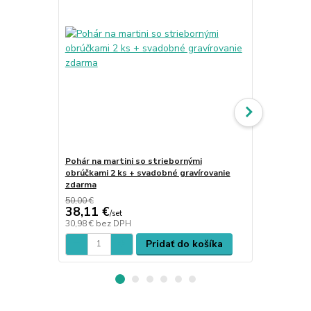
Pohár na martini so striebornými
Pohár na mar
obrúčkami 2 ks + svadobné gravírovanie
obrúčkami, 
zdarma
svadobné gr
50,00 €
52,00 €
38,11 €
39,55 €
/
set
/
s
30,98 €
bez DPH
32,15 €
bez 
Pridať do košíka