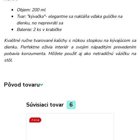
Objem: 200 ml
Tvar: "kývačka"- elegantne sa nakláňa vďaka guličke na
dienku, no neprevráti sa
Balenie: 2 ks v krabičke
Kvalitné ručne tvarované kalichy s nízkou stopkou na kývajúcom sa
dienku. Perfektne oživia interiér a svojim nápaditým prevedením
pobavia konzumenta. Môžete použiť aj ako netradičnú vázičku na
stôl.
Pôvod tovaru
Súvisiaci tovar
6
Akcia
Akcia