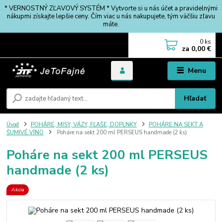
* VERNOSTNÝ ZĽAVOVÝ SYSTÉM * Vytvorte si u nás účet a pravidelnými
nákupmi získajte lepšie ceny. Čím viac u nás nakupujete, tým väčšiu zľavu
máte.
0
ks
za
0,00 €
Menu
Hľadať
Úvod
POHÁRE, MISY, VÁZY, FĽAŠE, DOPLNKY
POHÁRE NA SEKT A
ŠUMIVÉ VÍNO
Poháre na sekt 200 ml PERSEUS handmade (2 ks)
Poháre na sekt 200 ml PERSEUS
handmade (2 ks)
Akcia