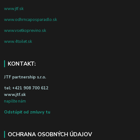
www.jtf.sk
www.odhrncaposparadlo.sk
www.vsetkoprevino.sk
www.4toilet.sk
KONTAKT:
JTF partnership s.r.o.
tel:
+421 908 700 612
www.jtf.sk
napíšte nám
Odstúpiť od zmluvy tu
OCHRANA OSOBNÝCH ÚDAJOV