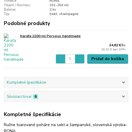
Výrobca:
RONA
Objem / Rozmery:
151-250 ml
Balenie:
2 ks
Typ:
Sekt, champagne
Podobné produkty
Karafa 2200 ml Perseus handmade
24,62 €
/
ks
20,02 €
bez DPH
Pridať do košíka
Kompletné špecifikácie
Súvisiaci tovar
6
Kompletné špecifikácie
Ručne tvarované poháre na sekt a šampanské, slovenská výroba-
RONA.