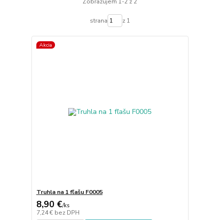
Zobrazujem 1-2 z 2
strana
z 1
Akcia
Truhla na 1 fľašu F0005
8,90 €
/
ks
7,24 €
bez DPH