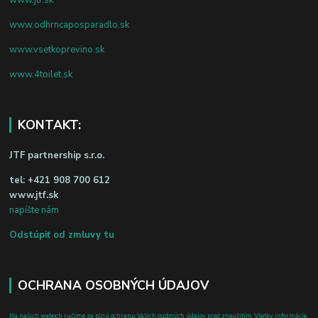
www.odhrncaposparadlo.sk
www.vsetkoprevino.sk
www.4toilet.sk
KONTAKT:
JTF partnership s.r.o.
tel:
+421 908 700 612
www.jtf.sk
napíšte nám
Odstúpiť od zmluvy tu
OCHRANA OSOBNÝCH ÚDAJOV
Na našich weboch ručíme za plnú ochranu Vašich osobných údajov pred zneužitím. Všetky informácie,