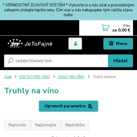
* VERNOSTNÝ ZĽAVOVÝ SYSTÉM * Vytvorte si u nás účet a pravidelnými
nákupmi získajte lepšie ceny. Čím viac u nás nakupujete, tým väčšiu zľavu
máte.
0
ks
za
0,00 €
Menu
Hľadať
Úvod
VŠETKO PRE VÍNO
OBALY NA VÍNO
Truhly drevené
Truhly na víno
Upresniť parametre
Najnovšie
Najlacnejšie
Najdrahšie