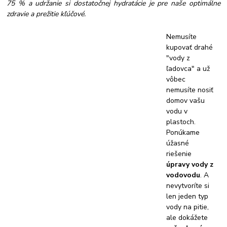
75 % a udržanie si dostatočnej hydratácie je pre naše optimálne
zdravie a prežitie kľúčové.
Nemusíte
kupovať drahé
"vody z
ľadovca" a už
vôbec
nemusíte nosiť
domov vašu
vodu v
plastoch.
Ponúkame
úžasné
riešenie
úpravy vody z
vodovodu
. A
nevytvoríte si
len jeden typ
vody na pitie,
ale dokážete