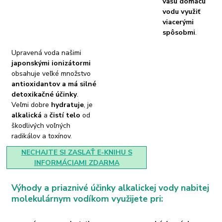
vašu domácu
vodu využiť
viacerými
spôsobmi
.
Upravená voda našimi
japonskými ionizátormi
obsahuje veľké množstvo
antioxidantov a má silné
detoxikačné účinky
.
Veľmi dobre
hydratuje
, je
alkalická
a
čistí telo
od
škodlivých voľných
radikálov a toxínov.
NECHAJTE SI ZASLAŤ E-KNIHU S
INFORMÁCIAMI ZDARMA
Výhody a priaznivé účinky alkalickej vody nabitej
molekulárnym vodíkom využijete pri: