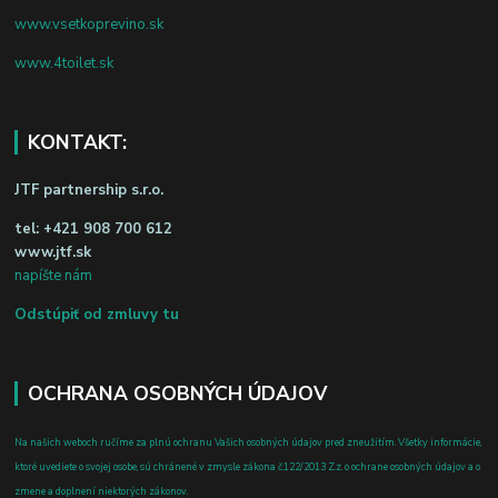
www.vsetkoprevino.sk
www.4toilet.sk
KONTAKT:
JTF partnership s.r.o.
tel:
+421 908 700 612
www.jtf.sk
napíšte nám
Odstúpiť od zmluvy tu
OCHRANA OSOBNÝCH ÚDAJOV
Na našich weboch ručíme za plnú ochranu Vašich osobných údajov pred zneužitím. Všetky informácie,
ktoré uvediete o svojej osobe, sú chránené v zmysle zákona č.122/2013 Z.z. o ochrane osobných údajov a o
zmene a doplnení niektorých zákonov.