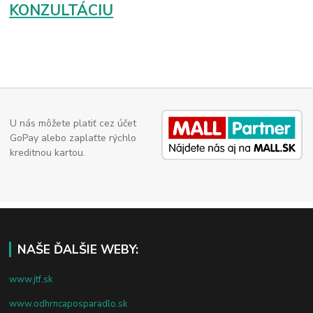
KONZULTÁCIU
U nás môžete platiť cez účet
GoPay alebo zaplaťte rýchlo
kreditnou kartou.
NAŠE ĎALŠIE WEBY:
www.jtf.sk
www.odhrncaposparadlo.sk