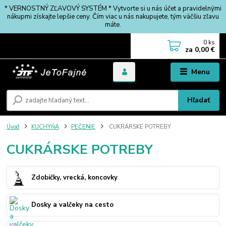
* VERNOSTNÝ ZĽAVOVÝ SYSTÉM * Vytvorte si u nás účet a pravidelnými
nákupmi získajte lepšie ceny. Čím viac u nás nakupujete, tým väčšiu zľavu
máte.
0
ks
za
0,00 €
Menu
Hľadať
Úvod
KUCHYŇA
PEČENIE
CUKRÁRSKE POTREBY
CUKRÁRSKE POTREBY
Zdobičky, vrecká, koncovky
Dosky a valčeky na cesto