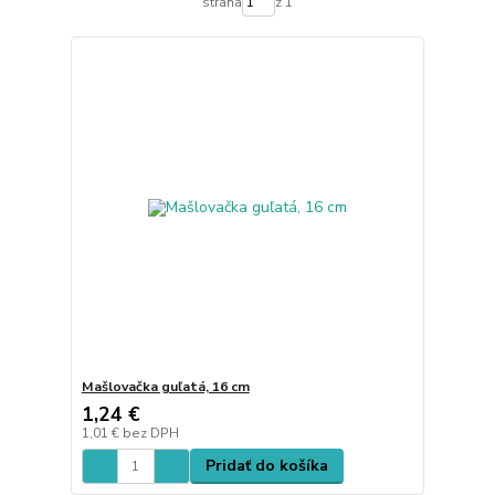
strana
z 1
Mašlovačka guľatá, 16 cm
1,24 €
1,01 €
bez DPH
Pridať do košíka