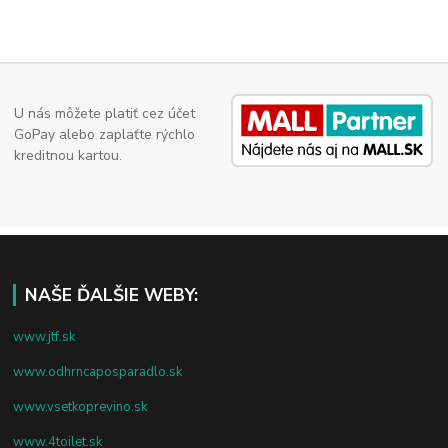
U nás môžete platiť cez účet
GoPay alebo zaplaťte rýchlo
kreditnou kartou.
NAŠE ĎALŠIE WEBY:
www.jtf.sk
www.odhrncaposparadlo.sk
www.vsetkoprevino.sk
www.4toilet.sk