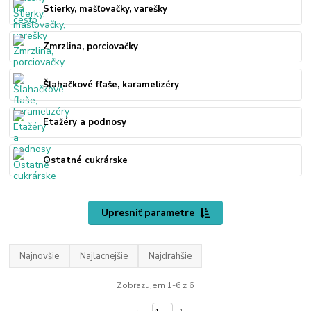
Stierky, mašľovačky, varešky
Zmrzlina, porciovačky
Šľahačkové fľaše, karamelizéry
Etažéry a podnosy
Ostatné cukrárske
Upresniť parametre
Najnovšie
Najlacnejšie
Najdrahšie
Zobrazujem 1-6 z 6