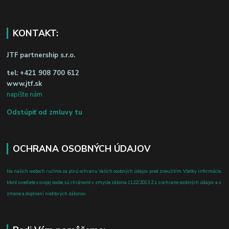
KONTAKT:
JTF partnership s.r.o.
tel:
+421 908 700 612
www.jtf.sk
napíšte nám
Odstúpiť od zmluvy tu
OCHRANA OSOBNÝCH ÚDAJOV
Na našich weboch ručíme za plnú ochranu Vašich osobných údajov pred zneužitím. Všetky informácie,
ktoré uvediete o svojej osobe, sú chránené v zmysle zákona č.122/2013 Z.z. o ochrane osobných údajov a o
zmene a doplnení niektorých zákonov.