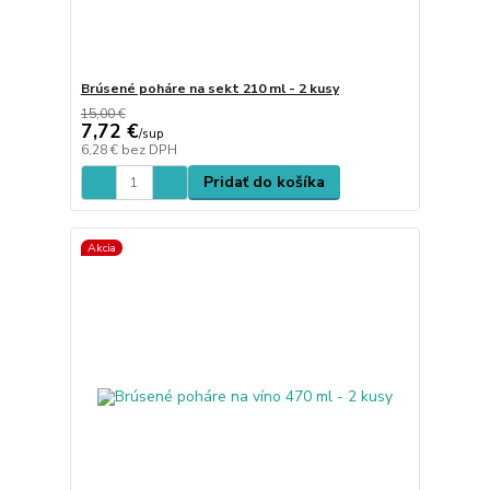
Brúsené poháre na sekt 210 ml - 2 kusy
15,00 €
7,72 €
/
sup
6,28 €
bez DPH
Pridať do košíka
Akcia