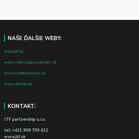
NAŠE ĎALŠIE WEBY:
www.jtf.sk
www.odhrncaposparadlo.sk
www.vsetkoprevino.sk
www.4toilet.sk
KONTAKT:
JTF partnership s.r.o.
tel:
+421 908 700 612
www.jtf.sk