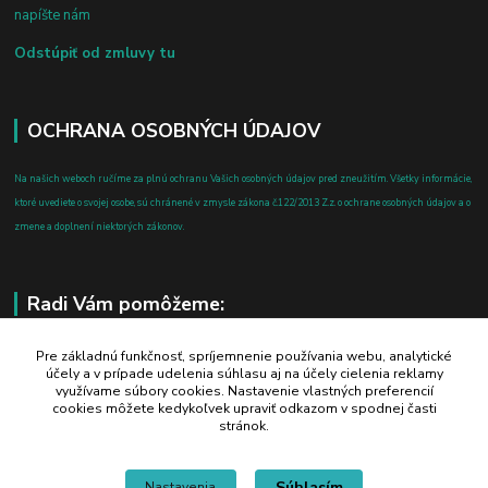
napíšte nám
Odstúpiť od zmluvy tu
OCHRANA OSOBNÝCH ÚDAJOV
Na našich weboch ručíme za plnú ochranu Vašich osobných údajov pred zneužitím. Všetky informácie,
ktoré uvediete o svojej osobe, sú chránené v zmysle zákona č.122/2013 Z.z. o ochrane osobných údajov a o
zmene a doplnení niektorých zákonov.
Radi Vám pomôžeme:
+421 908 700 612
Pre základnú funkčnosť, spríjemnenie používania webu, analytické
účely a v prípade udelenia súhlasu aj na účely cielenia reklamy
po-pia: 8.00 - 16.00
využívame súbory cookies. Nastavenie vlastných preferencií
cookies môžete kedykoľvek upraviť odkazom v spodnej časti
business@jtf.sk
stránok.
Súhlasím
Nastavenia