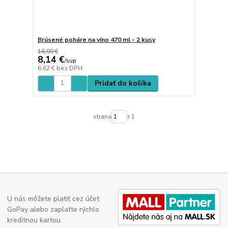
Brúsené poháre na víno 470 ml - 2 kusy
16,00 €
8,14 €
/
sup
6,62 €
bez DPH
Pridať do košíka
strana
z 1
U nás môžete platiť cez účet
GoPay alebo zaplaťte rýchlo
kreditnou kartou.