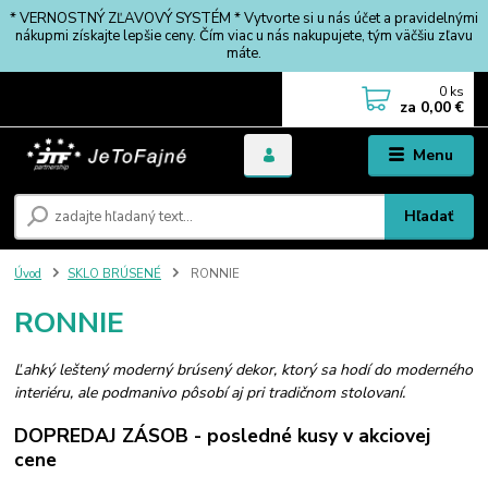
* VERNOSTNÝ ZĽAVOVÝ SYSTÉM * Vytvorte si u nás účet a pravidelnými
nákupmi získajte lepšie ceny. Čím viac u nás nakupujete, tým väčšiu zľavu
máte.
0
ks
za
0,00 €
Menu
Hľadať
Úvod
SKLO BRÚSENÉ
RONNIE
RONNIE
Ľahký leštený moderný brúsený dekor, ktorý sa hodí do moderného
interiéru, ale podmanivo pôsobí aj pri tradičnom stolovaní.
DOPREDAJ ZÁSOB - posledné kusy v akciovej
cene