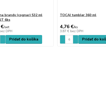
na brandy (cognac) 532 ml
TOCAI tumbler 360 ml
ST 6ks
 €
4,76 €
/
set
/
ks
bez DPH
3,87 €
bez DPH
Pridať do košíka
Pridať do koš