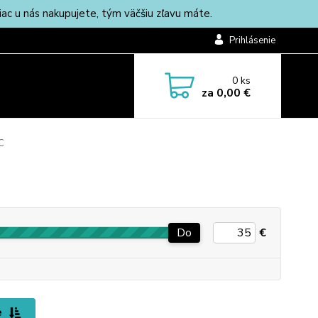
c u nás nakupujete, tým väčšiu zľavu máte.
Prihlásenie
0
ks
za
0,00 €
C
Do
€
e