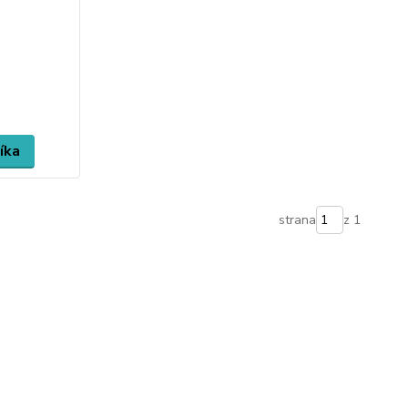
íka
strana
z 1