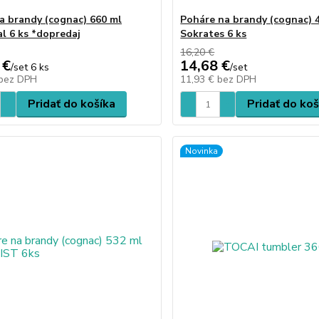
a brandy (cognac) 660 ml
Poháre na brandy (cognac) 
al 6 ks *dopredaj
Sokrates 6 ks
16,20 €
 €
14,68 €
/
set 6 ks
/
set
bez DPH
11,93 €
bez DPH
Pridať do košíka
Pridať do koš
Novinka