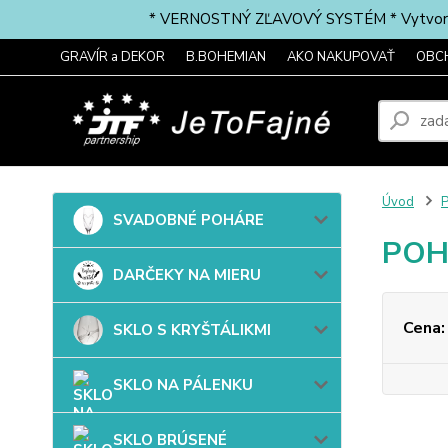
* VERNOSTNÝ ZĽAVOVÝ SYSTÉM * Vytvorte si 
GRAVÍR a DEKOR
B.BOHEMIAN
AKO NAKUPOVAŤ
OBC
Úvod
P
SVADOBNÉ POHÁRE
POH
DARČEKY NA MIERU
Cena:
SKLO S KRYŠTÁLIKMI
SKLO NA PÁLENKU
SKLO BRÚSENÉ