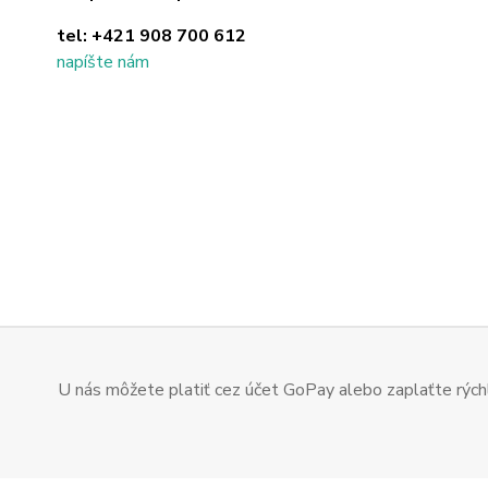
tel:
+421 908 700 612
napíšte nám
U nás môžete platiť cez účet GoPay alebo zaplaťte rýchl