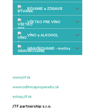
BÝVANIE a ZDRAVIE
VŠETKO PRE VÍNO
VÍNO a ALKOHOL
GRAVÍROVANIE - motívy
www.jtf.sk
www.odhrncaposparadlo.sk
eshop.jtf.sk
JTF partnership s.r.o.