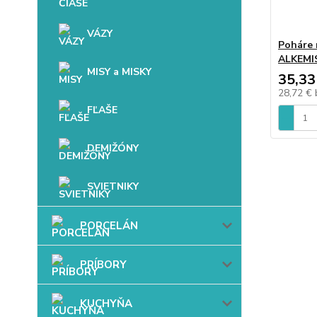
VÁZY
Poháre 
ALKEMI
MISY a MISKY
35,33
28,72 €
FĽAŠE
DEMIŽÓNY
SVIETNIKY
PORCELÁN
PRÍBORY
KUCHYŇA