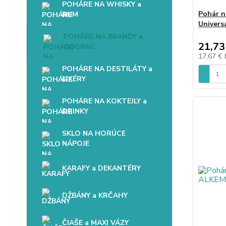
POHÁRE NA WHISKY a
Pohár n
RUM
Univers
POHÁRE NA BRANDY a
21,73
COGNAC
17,67 €
POHÁRE NA DESTILÁTY a
LIKÉRY
POHÁRE NA KOKTEJLY a
DRINKY
SKLO NA HORÚCE
NÁPOJE
KARAFY a DEKANTÉRY
DŽBÁNY a KRČAHY
ČIAŠE a MAXI VÁZY