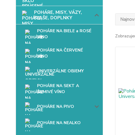
POHÁRE, MISY, VÁZY,
FĽAŠE, DOPLNKY
Najnov
POHÁRE NA BIELE a ROSÉ
Zobrazuje
VÍNO
POHÁRE NA ČERVENÉ
VÍNO
UNIVERZÁLNE OBJEMY
POHÁRE NA SEKT A
ŠUMIVÉ VÍNO
POHÁRE NA PIVO
POHÁRE NA NEALKO