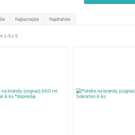
šie
Najlacnejšie
Najdrahšie
m 1-5 z 5