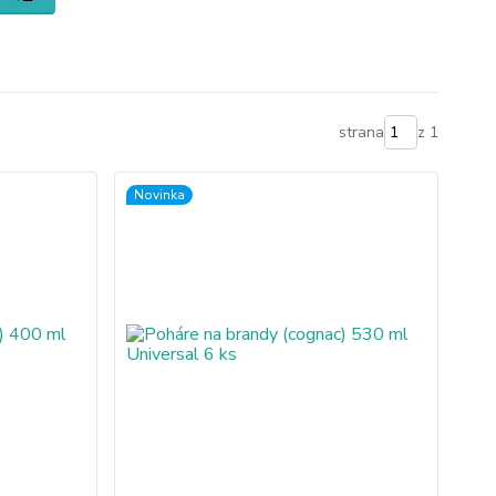
strana
z 1
Novinka