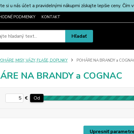
u nás účet a pravidelnými nákupmi získajte lepšie ceny. Čím via
HODNÉ PODMIENKY
KONTAKT
Hľadať
OHÁRE, MISY, VÁZY, FĽAŠE, DOPLNKY
POHÁRE NA BRANDY a COGNA
ÁRE NA BRANDY a COGNAC
€
Od
Upresniť parametr