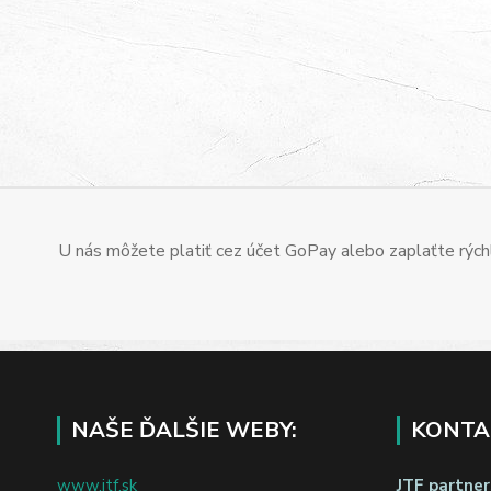
U nás môžete platiť cez účet GoPay alebo zaplaťte rýchl
NAŠE ĎALŠIE WEBY:
KONTA
www.jtf.sk
JTF partners