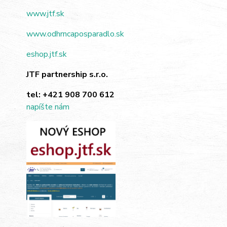
www.jtf.sk
www.odhrncaposparadlo.sk
eshop.jtf.sk
JTF partnership s.r.o.
tel:
+421 908 700 612
napíšte nám