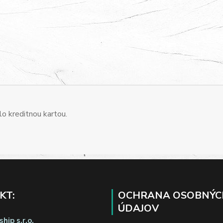
o kreditnou kartou.
KT:
OCHRANA OSOBNÝC
ÚDAJOV
hip s.r.o.