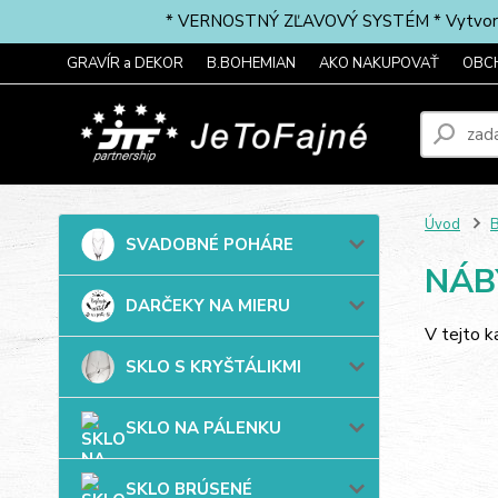
* VERNOSTNÝ ZĽAVOVÝ SYSTÉM * Vytvorte si 
GRAVÍR a DEKOR
B.BOHEMIAN
AKO NAKUPOVAŤ
OBC
Úvod
B
SVADOBNÉ POHÁRE
NÁB
DARČEKY NA MIERU
V tejto k
SKLO S KRYŠTÁLIKMI
SKLO NA PÁLENKU
SKLO BRÚSENÉ