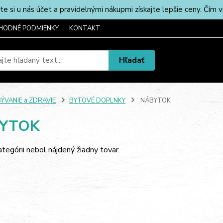
u nás účet a pravidelnými nákupmi získajte lepšie ceny. Čím via
HODNÉ PODMIENKY
KONTAKT
Hľadať
ÝVANIE a ZDRAVIE
BYTOVÉ DOPLNKY
NÁBYTOK
YTOK
ategórii nebol nájdený žiadny tovar.