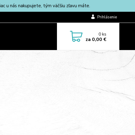
c u nás nakupujete, tým väčšiu zľavu máte.
Prihlásenie
0
ks
za
0,00 €