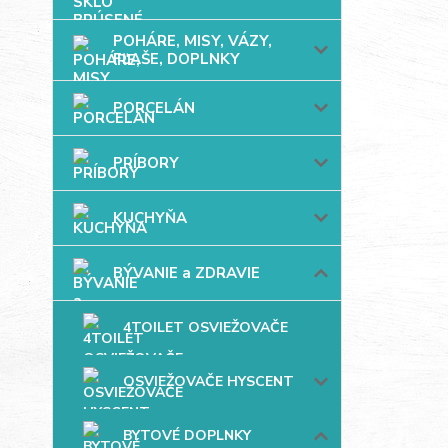
POHÁRE, MISY, VÁZY,
FĽAŠE, DOPLNKY
PORCELÁN
PRÍBORY
KUCHYŇA
BÝVANIE a ZDRAVIE
4TOILET OSVIEŽOVAČE
OSVIEŽOVAČE HYSCENT
BYTOVÉ DOPLNKY