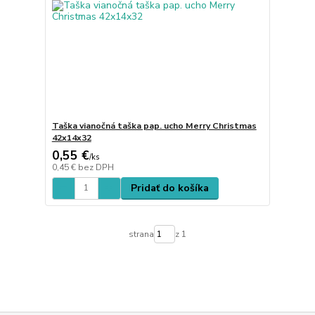
Taška vianočná taška pap. ucho Merry Christmas
42x14x32
0,55 €
/
ks
0,45 €
bez DPH
Pridať do košíka
strana
z 1