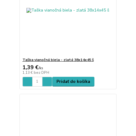
Taška vianočná biela - zlatá 38x14x45 š
1,39 €
/
ks
1,13 €
bez DPH
Pridať do košíka