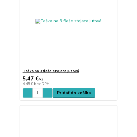
Taška na 3 fľaše stojaca jutová
5,47 €
/
ks
4,45 €
bez DPH
Pridať do košíka