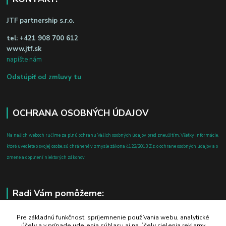
JTF partnership s.r.o.
tel:
+421 908 700 612
www.jtf.sk
napíšte nám
Odstúpiť od zmluvy tu
OCHRANA OSOBNÝCH ÚDAJOV
Na našich weboch ručíme za plnú ochranu Vašich osobných údajov pred zneužitím. Všetky informácie,
ktoré uvediete o svojej osobe, sú chránené v zmysle zákona č.122/2013 Z.z. o ochrane osobných údajov a o
zmene a doplnení niektorých zákonov.
Radi Vám pomôžeme:
+421 908 700 612
Pre základnú funkčnosť, spríjemnenie používania webu, analytické
účely a v prípade udelenia súhlasu aj na účely cielenia reklamy