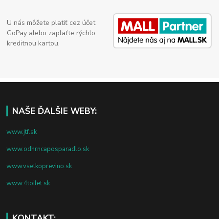
U nás môžete platiť cez účet
GoPay alebo zaplaťte rýchlo
kreditnou kartou.
NAŠE ĎALŠIE WEBY:
www.jtf.sk
www.odhrncaposparadlo.sk
www.vsetkoprevino.sk
www.4toilet.sk
KONTAKT: