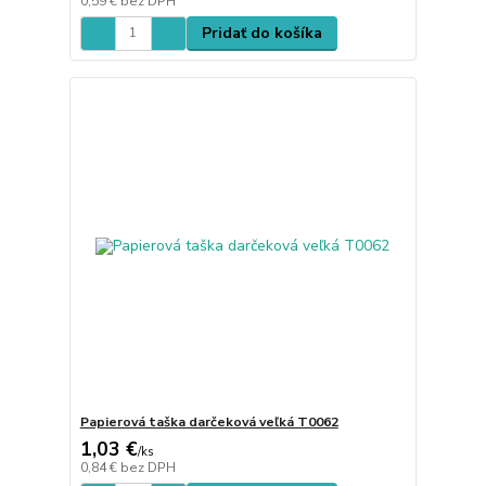
0,59 €
bez DPH
Pridať do košíka
Papierová taška darčeková veľká T0062
1,03 €
/
ks
0,84 €
bez DPH