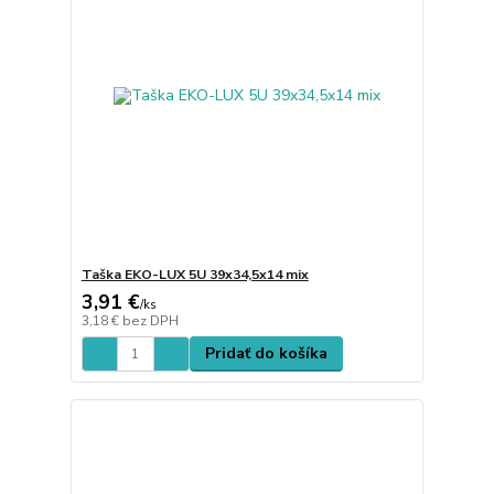
Taška EKO-LUX 5U 39x34,5x14 mix
3,91 €
/
ks
3,18 €
bez DPH
Pridať do košíka