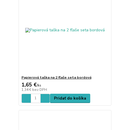
Papierová taška na 2 fľaše seta bordová
1,65 €
/
ks
1,34 €
bez DPH
Pridať do košíka