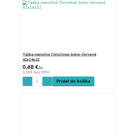
Taška vianočná Christmas bielo-červená
42x14x32
0,48 €
/
ks
0,39 €
bez DPH
Pridať do košíka