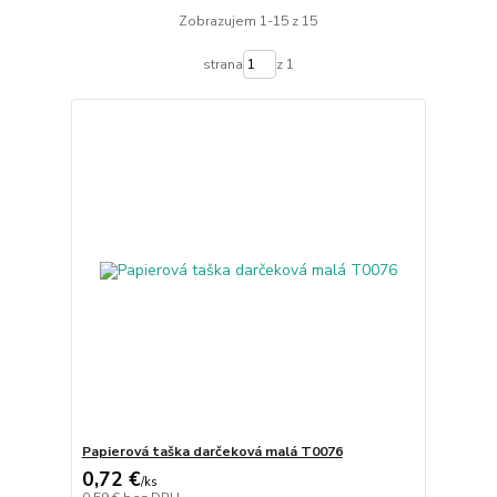
Zobrazujem 1-15 z 15
strana
z 1
Papierová taška darčeková malá T0076
0,72 €
/
ks