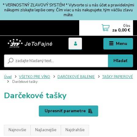
* VERNOSTNÝ ZĽAVOVÝ SYSTÉM * Vytvorte si u nás účet a pravidelnými
nákupmi získajte lepšie ceny. Čím viac u nás nakupujete, tým väčšiu zľavu
máte.
0
ks
za
0,00 €
Menu
Hľadať
Úvod
VŠETKO PRE VÍNO
DARČEKOVÉ BALENIE
TAŠKY PAPIEROVÉ
Darčekové tašky
Darčekové tašky
Upresniť parametre
Najnovšie
Najlacnejšie
Najdrahšie