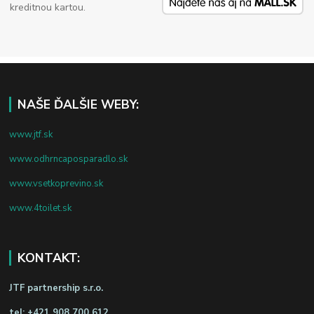
kreditnou kartou.
NAŠE ĎALŠIE WEBY:
www.jtf.sk
www.odhrncaposparadlo.sk
www.vsetkoprevino.sk
www.4toilet.sk
KONTAKT:
JTF partnership s.r.o.
tel:
+421 908 700 612