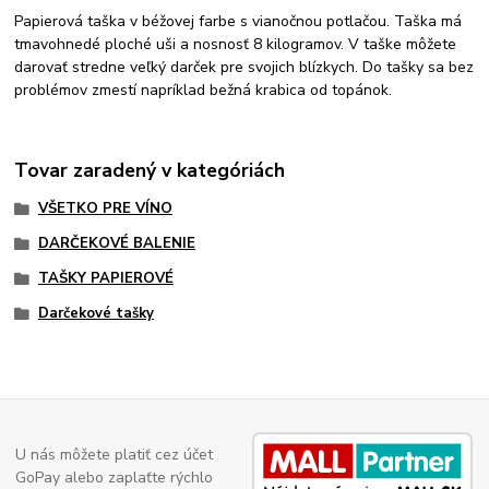
Papierová taška v béžovej farbe s vianočnou potlačou. Taška má
tmavohnedé ploché uši a nosnosť 8 kilogramov. V taške môžete
darovať stredne veľký darček pre svojich blízkych. Do tašky sa bez
problémov zmestí napríklad bežná krabica od topánok.
Tovar zaradený v kategóriách
VŠETKO PRE VÍNO
DARČEKOVÉ BALENIE
TAŠKY PAPIEROVÉ
Darčekové tašky
U nás môžete platiť cez účet
GoPay alebo zaplaťte rýchlo