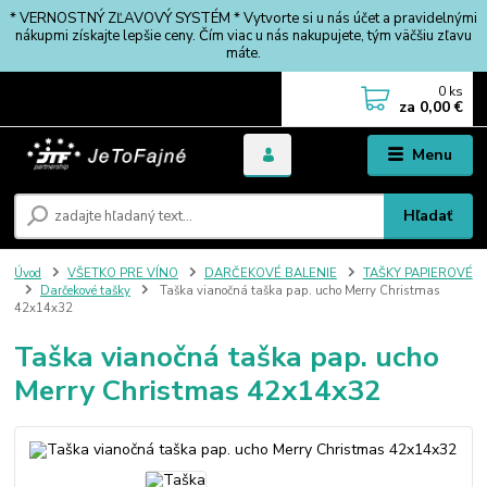
* VERNOSTNÝ ZĽAVOVÝ SYSTÉM * Vytvorte si u nás účet a pravidelnými
nákupmi získajte lepšie ceny. Čím viac u nás nakupujete, tým väčšiu zľavu
máte.
0
ks
za
0,00 €
Menu
Hľadať
Úvod
VŠETKO PRE VÍNO
DARČEKOVÉ BALENIE
TAŠKY PAPIEROVÉ
Darčekové tašky
Taška vianočná taška pap. ucho Merry Christmas
42x14x32
Taška vianočná taška pap. ucho
Merry Christmas 42x14x32