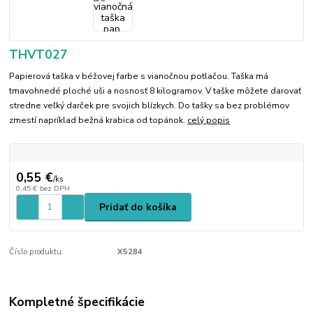
THVT027
Papierová taška v béžovej farbe s vianočnou potlačou. Taška má
tmavohnedé ploché uši a nosnosť 8 kilogramov. V taške môžete darovať
stredne veľký darček pre svojich blízkych. Do tašky sa bez problémov
zmestí napríklad bežná krabica od topánok.
celý popis
0,55 €
/
ks
0,45 €
bez DPH
Pridať do košíka
Číslo produktu:
X5284
Kompletné špecifikácie