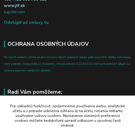
www.jtf.sk
napíšte nám
Odstúpiť od zmluvy tu
OCHRANA OSOBNÝCH ÚDAJOV
Na našich weboch ručíme za plnú ochranu Vašich osobných údajov pred zneužitím. Všetky informácie,
ktoré uvediete o svojej osobe, sú chránené v zmysle zákona č.122/2013 Z.z. o ochrane osobných údajov a o
zmene a doplnení niektorých zákonov.
Radi Vám pomôžeme:
+421 908 700 612
Pre základnú funkčnosť, spríjemnenie používania webu, analytické
účely a v prípade udelenia súhlasu aj na účely cielenia reklamy
po-pia: 8.00 - 16.00
využívame súbory cookies. Nastavenie vlastných preferencií
cookies môžete kedykoľvek upraviť odkazom v spodnej časti
business@jtf.sk
stránok.