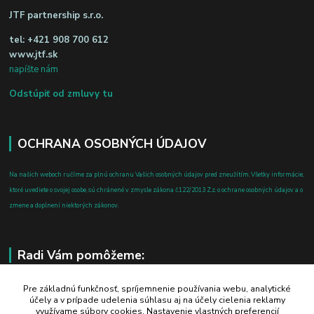
JTF partnership s.r.o.
tel:
+421 908 700 612
www.jtf.sk
napíšte nám
Odstúpiť od zmluvy tu
OCHRANA OSOBNÝCH ÚDAJOV
Na našich weboch ručíme za plnú ochranu Vašich osobných údajov pred zneužitím. Všetky informácie,
ktoré uvediete o svojej osobe, sú chránené v zmysle zákona č.122/2013 Z.z. o ochrane osobných údajov a o
zmene a doplnení niektorých zákonov.
Radi Vám pomôžeme:
+421 908 700 612
Pre základnú funkčnosť, spríjemnenie používania webu, analytické
účely a v prípade udelenia súhlasu aj na účely cielenia reklamy
po-pia: 8.00 - 16.00
využívame súbory cookies. Nastavenie vlastných preferencií