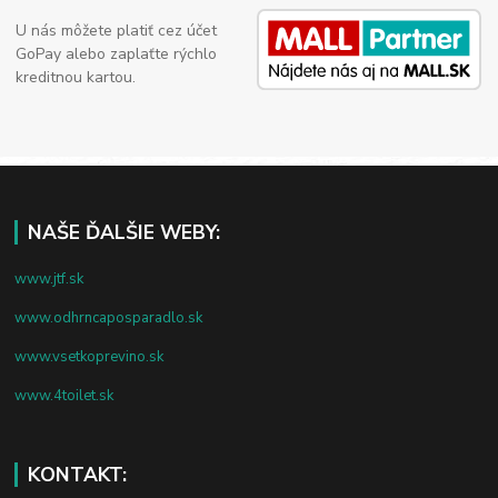
U nás môžete platiť cez účet
GoPay alebo zaplaťte rýchlo
kreditnou kartou.
NAŠE ĎALŠIE WEBY:
www.jtf.sk
www.odhrncaposparadlo.sk
www.vsetkoprevino.sk
www.4toilet.sk
KONTAKT: