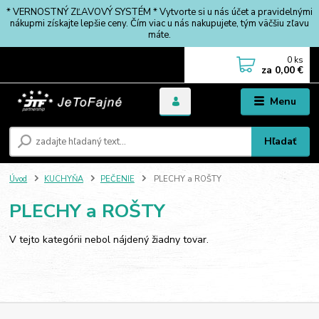
* VERNOSTNÝ ZĽAVOVÝ SYSTÉM * Vytvorte si u nás účet a pravidelnými
nákupmi získajte lepšie ceny. Čím viac u nás nakupujete, tým väčšiu zľavu
máte.
0
ks
za
0,00 €
Menu
Hľadať
Úvod
KUCHYŇA
PEČENIE
PLECHY a ROŠTY
PLECHY a ROŠTY
V tejto kategórii nebol nájdený žiadny tovar.