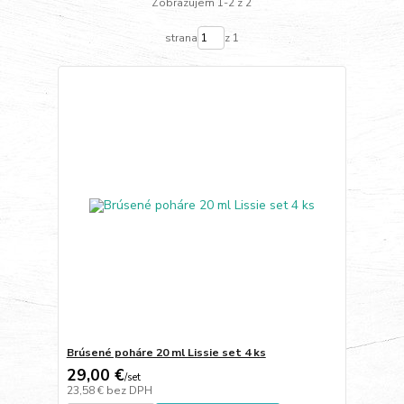
Zobrazujem 1-2 z 2
strana
z 1
Brúsené poháre 20 ml Lissie set 4 ks
29,00 €
/
set
23,58 €
bez DPH