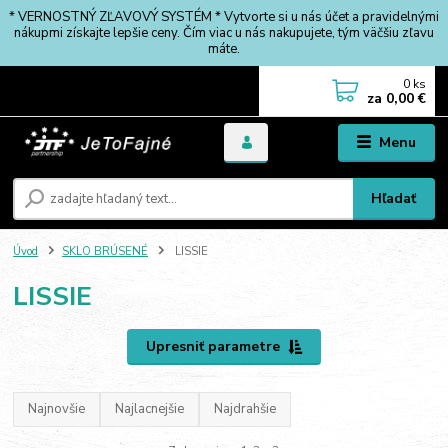
* VERNOSTNÝ ZĽAVOVÝ SYSTÉM * Vytvorte si u nás účet a pravidelnými
nákupmi získajte lepšie ceny. Čím viac u nás nakupujete, tým väčšiu zľavu
máte.
0
ks
za
0,00 €
Menu
Hľadať
Úvod
SKLO BRÚSENÉ
LISSIE
LISSIE
Upresniť parametre
Najnovšie
Najlacnejšie
Najdrahšie