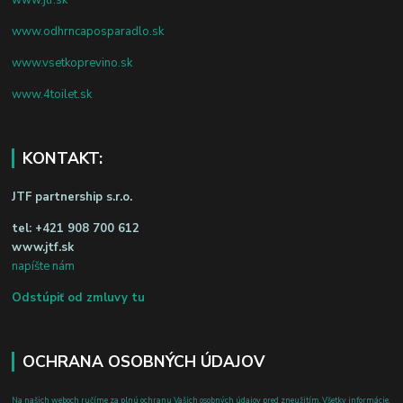
www.odhrncaposparadlo.sk
www.vsetkoprevino.sk
www.4toilet.sk
KONTAKT:
JTF partnership s.r.o.
tel:
+421 908 700 612
www.jtf.sk
napíšte nám
Odstúpiť od zmluvy tu
OCHRANA OSOBNÝCH ÚDAJOV
Na našich weboch ručíme za plnú ochranu Vašich osobných údajov pred zneužitím. Všetky informácie,