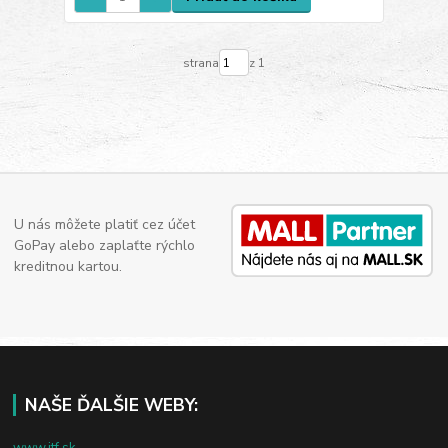
strana
z 1
U nás môžete platiť cez účet
GoPay alebo zaplaťte rýchlo
kreditnou kartou.
NAŠE ĎALŠIE WEBY:
www.jtf.sk