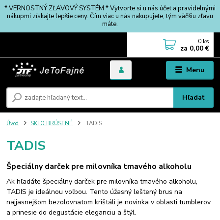
* VERNOSTNÝ ZĽAVOVÝ SYSTÉM * Vytvorte si u nás účet a pravidelnými
nákupmi získajte lepšie ceny. Čím viac u nás nakupujete, tým väčšiu zľavu
máte.
0
ks
za
0,00 €
Menu
Hľadať
Úvod
SKLO BRÚSENÉ
TADIS
TADIS
Špeciálny darček pre milovníka tmavého alkoholu
Ak hľadáte špeciálny darček pre milovníka tmavého alkoholu,
TADIS je ideálnou voľbou. Tento úžasný leštený brus na
najjasnejšom bezolovnatom krištáli je novinka v oblasti tumblerov
a prinesie do degustácie eleganciu a štýl.