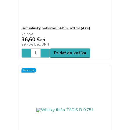
Set whisky pohárov TADIS 320 ml (4 ks)
42,00 €
36,60 €
/
set
29,76 €
bez DPH
Pridať do košíka
Novinka