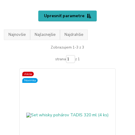
Upresniť parametre
Najnovšie
Najlacnejšie
Najdrahšie
Zobrazujem 1-3 z 3
strana
z 1
Akcia
Novinka