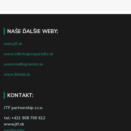
NAŠE ĎALŠIE WEBY:
www.jtf.sk
www.odhrncaposparadlo.sk
www.vsetkoprevino.sk
www.4toilet.sk
KONTAKT:
JTF partnership s.r.o.
tel:
+421 908 700 612
www.jtf.sk
napíšte nám