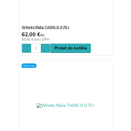
Whisky fľaša TADIS D 0,75 l
62,00 €
/
ks
50,41 €
bez DPH
Pridať do košíka
Novinka