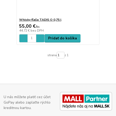
Whisky fľaša TADIS O 0,75 l
55,00 €
/
ks
44,72 €
bez DPH
Pridať do košíka
strana
z 1
U nás môžete platiť cez účet
GoPay alebo zaplaťte rýchlo
kreditnou kartou.