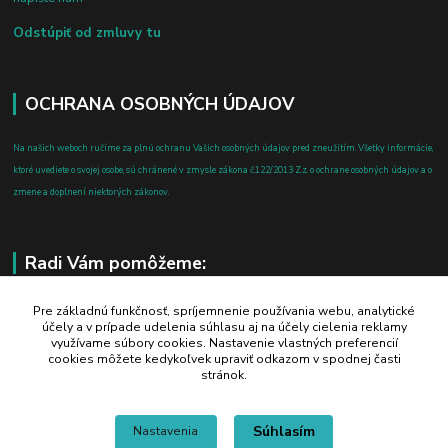
Odstúpiť od zmluvy tu
OCHRANA OSOBNÝCH ÚDAJOV
Na našich weboch ručíme za plnú ochranu Vašich osobných údajov pred zneužitím. Všetky informácie,
ktoré uvediete o svojej osobe, sú chránené v zmysle zákona č.122/2013 Z.z. o ochrane osobných údajov a o
zmene a doplnení niektorých zákonov.
Radi Vám pomôžeme:
+421 908 700 612
Pre základnú funkčnosť, spríjemnenie používania webu, analytické
účely a v prípade udelenia súhlasu aj na účely cielenia reklamy
po-pia: 8.00 - 16.00
využívame súbory cookies. Nastavenie vlastných preferencií
cookies môžete kedykoľvek upraviť odkazom v spodnej časti
business@jtf.sk
stránok.
Súhlasím
Nastavenia