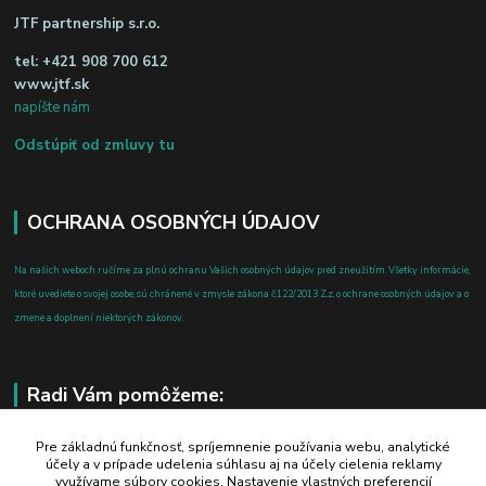
JTF partnership s.r.o.
tel:
+421 908 700 612
www.jtf.sk
napíšte nám
Odstúpiť od zmluvy tu
OCHRANA OSOBNÝCH ÚDAJOV
Na našich weboch ručíme za plnú ochranu Vašich osobných údajov pred zneužitím. Všetky informácie,
ktoré uvediete o svojej osobe, sú chránené v zmysle zákona č.122/2013 Z.z. o ochrane osobných údajov a o
zmene a doplnení niektorých zákonov.
Radi Vám pomôžeme:
+421 908 700 612
Pre základnú funkčnosť, spríjemnenie používania webu, analytické
účely a v prípade udelenia súhlasu aj na účely cielenia reklamy
po-pia: 8.00 - 16.00
využívame súbory cookies. Nastavenie vlastných preferencií