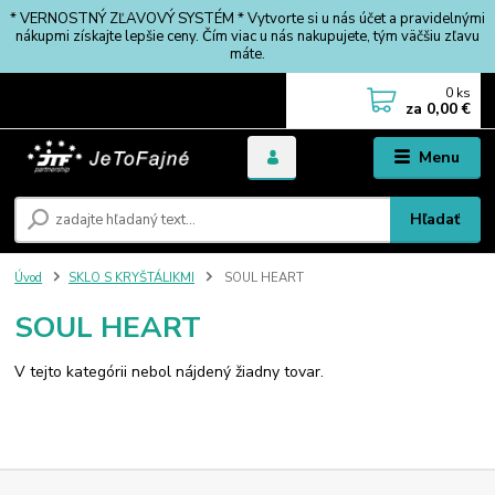
* VERNOSTNÝ ZĽAVOVÝ SYSTÉM * Vytvorte si u nás účet a pravidelnými
nákupmi získajte lepšie ceny. Čím viac u nás nakupujete, tým väčšiu zľavu
máte.
0
ks
za
0,00 €
Menu
Hľadať
Úvod
SKLO S KRYŠTÁLIKMI
SOUL HEART
SOUL HEART
V tejto kategórii nebol nájdený žiadny tovar.