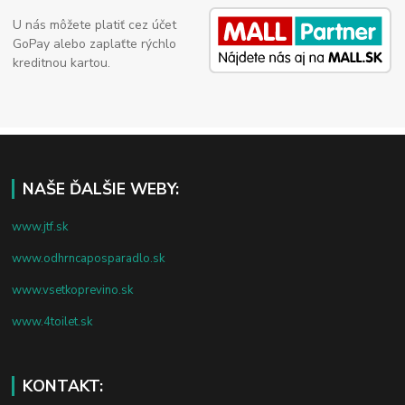
U nás môžete platiť cez účet
GoPay alebo zaplaťte rýchlo
kreditnou kartou.
NAŠE ĎALŠIE WEBY:
www.jtf.sk
www.odhrncaposparadlo.sk
www.vsetkoprevino.sk
www.4toilet.sk
KONTAKT: