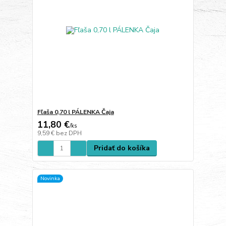
Fľaša 0,70 l PÁLENKA Čaja
11,80 €
/
ks
9,59 €
bez DPH
Pridať do košíka
Novinka