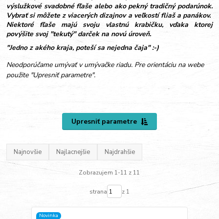
výslužkové svadobné fľaše alebo ako pekný tradičný podarúnok.
Vybrať si môžete z viacerých dizajnov a veľkostí fliaš a panákov.
Niektoré fľaše majú svoju vlastnú krabičku, vďaka ktorej
povýšite svoj "tekutý" darček na novú úroveň.
"Jedno z akého kraja, poteší sa nejedna čaja" :-)
Neodporúčame umývať v umývačke riadu. Pre orientáciu na webe
použite "Upresniť parametre".
Upresniť parametre
Najnovšie
Najlacnejšie
Najdrahšie
Zobrazujem 1-11 z 11
strana
z 1
Novinka