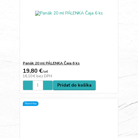
Panák 20 ml PÁLENKA Čaja 6 ks
19,80 €
/
set
16,10 €
bez DPH
Pridať do košíka
Novinka