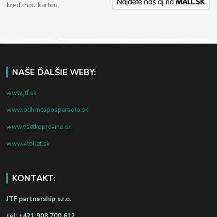
kreditnou kartou.
NAŠE ĎALŠIE WEBY:
www.jtf.sk
www.odhrncaposparadlo.sk
www.vsetkoprevino.sk
www.4toilet.sk
KONTAKT:
JTF partnership s.r.o.
tel:
+421 908 700 612