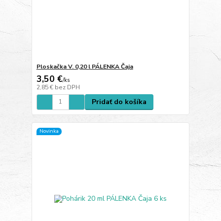
Ploskačka V. 0,20 l PÁLENKA Čaja
3,50 €
/
ks
2,85 €
bez DPH
Pridať do košíka
Novinka