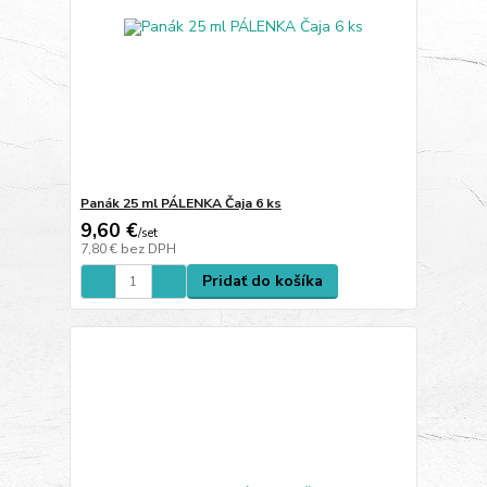
Panák 25 ml PÁLENKA Čaja 6 ks
9,60 €
/
set
7,80 €
bez DPH
Pridať do košíka