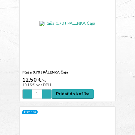
Fľaša 0,70 l PÁLENKA Čaja
12,50 €
/
ks
10,16 €
bez DPH
Pridať do košíka
Novinka