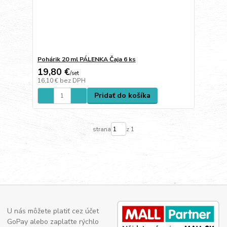
Pohárik 20 ml PÁLENKA Čaja 6 ks
19,80 €
/
set
16,10 €
bez DPH
Pridať do košíka
strana
z 1
U nás môžete platiť cez účet
GoPay alebo zaplaťte rýchlo