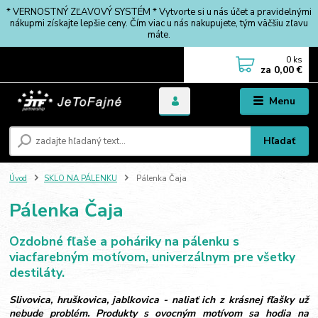
* VERNOSTNÝ ZĽAVOVÝ SYSTÉM * Vytvorte si u nás účet a pravidelnými
nákupmi získajte lepšie ceny. Čím viac u nás nakupujete, tým väčšiu zľavu
máte.
0
ks
za
0,00 €
Menu
Hľadať
Úvod
SKLO NA PÁLENKU
Pálenka Čaja
Pálenka Čaja
Ozdobné fľaše a poháriky na pálenku s
viacfarebným motívom, univerzálnym pre všetky
destiláty.
Slivovica, hruškovica, jablkovica - naliať ich z krásnej fľašky už
nebude problém. Produkty s ovocným motívom sa hodia na