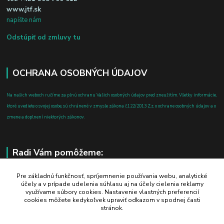
www.jtf.sk
napíšte nám
Odstúpiť od zmluvy tu
OCHRANA OSOBNÝCH ÚDAJOV
Na našich weboch ručíme za plnú ochranu Vašich osobných údajov pred zneužitím. Všetky informácie,
ktoré uvediete o svojej osobe, sú chránené v zmysle zákona č.122/2013 Z.z. o ochrane osobných údajov a o
zmene a doplnení niektorých zákonov.
Radi Vám pomôžeme:
+421 908 700 612
Pre základnú funkčnosť, spríjemnenie používania webu, analytické
účely a v prípade udelenia súhlasu aj na účely cielenia reklamy
po-pia: 8.00 - 16.00
využívame súbory cookies. Nastavenie vlastných preferencií
cookies môžete kedykoľvek upraviť odkazom v spodnej časti
business@jtf.sk
stránok.