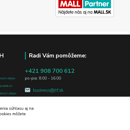
H
Radi Vám pomôžeme:
+421 908 700 612
po-pia: 8.00 - 16.00
bných údajov
j osobe, sú
business@jtf.sk
sobných údajov
enia súhlasu aj na
cookies môžete