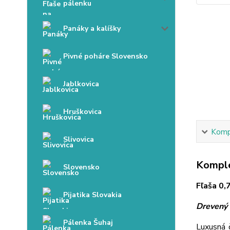
pálenku
Panáky a kalíšky
Pivné poháre Slovensko
Jablkovica
Hruškovica
Kompl
Slivovica
Komple
Slovensko
Fľaša 0,
Pijatika Slovakia
Drevený 
Pálenka Šuhaj
Luxusná 