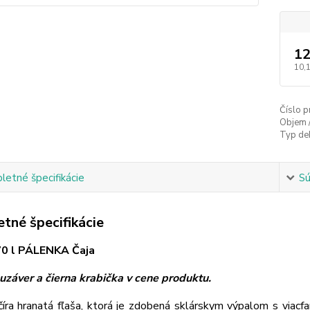
12
10,
Číslo p
Objem 
Typ de
etné špecifikácie
Sú
tné špecifikácie
70 l PÁLENKA Čaja
uzáver a čierna krabička v cene produktu.
číra hranatá fľaša, ktorá je zdobená sklárskym výpalom s via