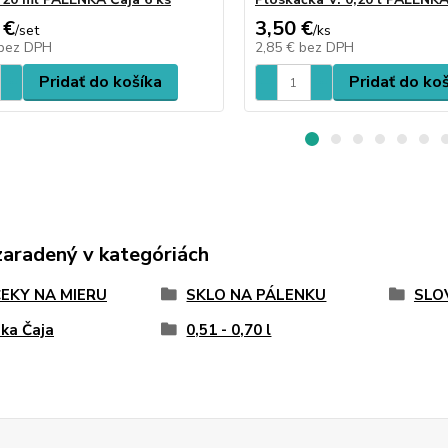
 €
3,50 €
/
set
/
ks
bez DPH
2,85 €
bez DPH
Pridať do košíka
Pridať do ko
zaradený v kategóriách
EKY NA MIERU
SKLO NA PÁLENKU
SLO
ka Čaja
0,51 - 0,70 l