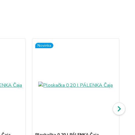
Novinka
 Čaja
Ploskačka 0,20 l PÁLENKA Čaja
Pi