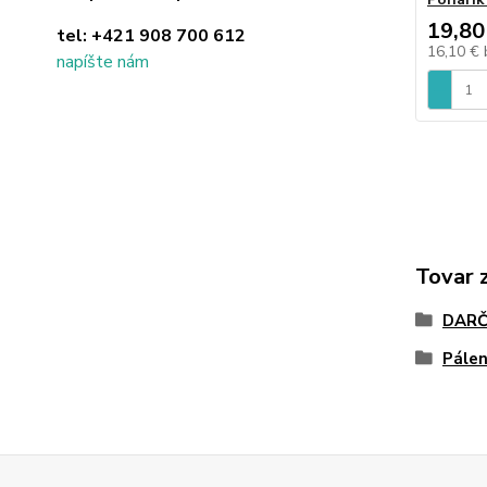
19,80
tel:
+421 908 700 612
16,10 €
napíšte nám
Tovar 
DARČ
Pálen