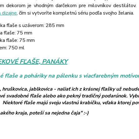
nym dekorom je vhodným darčekom pre milovníkov destilátov
 dizajne
, čím si vytvoríte kompletnú sériu podľa svojho želania.
ka fľaše s uzáverom: 285 mm
ka fľaše: 75 mm
ka fľaše: 75 mm
em: 750 ml
KOVÉ FĽAŠE, PANÁKY
 fľaše a poháriky na pálenku s viacfarebným motívom
a, hruškovica, jablkovica - naliať ich z krásnej fľašky už ne
vé svadobné fľaše alebo ako pekný tradičný podarúnok. Vybrať
 Niektoré fľaše majú svoju vlastnú krabičku, vďaka ktorej pov
akého kraja, poteší sa nejedna čaja" :-)