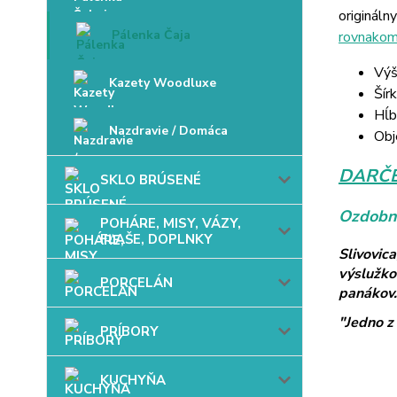
originál
Pálenka Čaja
rovnakom
Výš
Kazety Woodluxe
Šír
Hĺb
Nazdravie / Domáca
Obj
DARČE
SKLO BRÚSENÉ
Ozdobné
POHÁRE, MISY, VÁZY,
FĽAŠE, DOPLNKY
Slivovic
výslužko
PORCELÁN
panákov.
"Jedno z 
PRÍBORY
KUCHYŇA