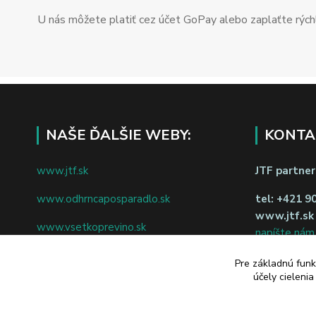
U nás môžete platiť cez účet GoPay alebo zaplaťte rýchl
NAŠE ĎALŠIE WEBY:
KONTA
www.jtf.sk
JTF partners
www.odhrncaposparadlo.sk
tel:
+421 9
www.jtf.sk
www.vsetkoprevino.sk
napíšte nám
www.4toilet.sk
Odstúpiť o
Pre základnú funk
účely cieleni