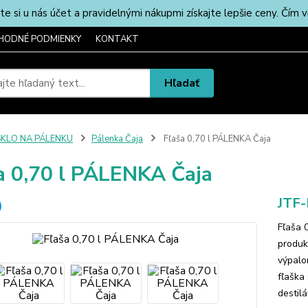
u nás účet a pravidelnými nákupmi získajte lepšie ceny. Čím via
HODNÉ PODMIENKY
KONTAKT
Hľadať
SKLO NA PÁLENKU
Pálenka Čaja
Fľaša 0,70 l PÁLENKA Čaja
a 0,70 l PÁLENKA Čaja
JTF
Fľaša 
produk
výpalo
fľaška
destil