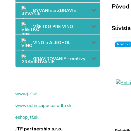
Pôvod 
BÝVANIE a ZDRAVIE
VŠETKO PRE VÍNO
Súvisia
VÍNO a ALKOHOL
Novinka
GRAVÍROVANIE - motívy
www.jtf.sk
www.odhrncaposparadlo.sk
eshop.jtf.sk
JTF partnership s.r.o.
Pohárik