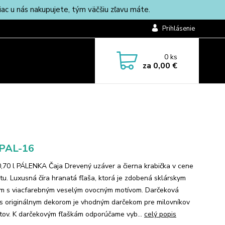
c u nás nakupujete, tým väčšiu zľavu máte.
Prihlásenie
0
ks
za
0,00 €
-PAL-16
0,70 l PÁLENKA Čaja Drevený uzáver a čierna krabička v cene
tu. Luxusná číra hranatá fľaša, ktorá je zdobená sklárskym
m s viacfarebným veselým ovocným motívom. Darčeková
 s originálnym dekorom je vhodným darčekom pre milovníkov
átov. K darčekovým fľaškám odporúčame vyb...
celý popis