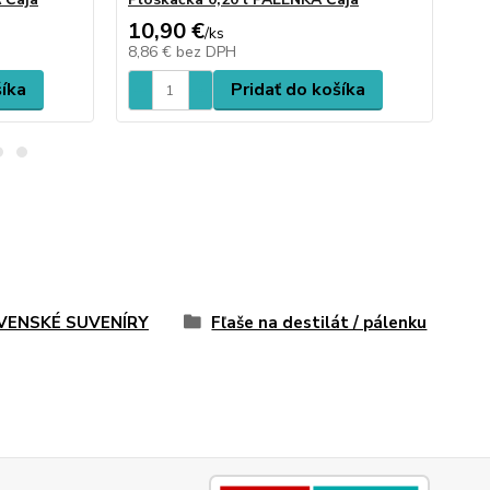
10,90 €
18
/
ks
8,86 €
bez DPH
14
šíka
Pridať do košíka
VENSKÉ SUVENÍRY
Fľaše na destilát / pálenku