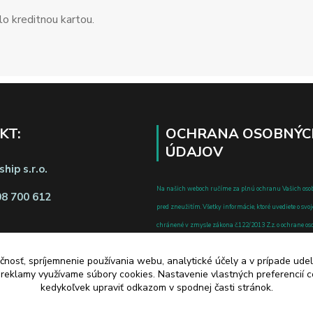
o kreditnou kartou.
KT:
OCHRANA OSOBNÝC
ÚDAJOV
hip s.r.o.
Na našich weboch ručíme za plnú ochranu Vašich oso
08 700 612
pred zneužitím. Všetky informácie, ktoré uvediete o svoje
chránené v zmysle zákona č.122/2013 Z.z. o ochrane o
a o zmene a doplnení niektorých zákonov.
d zmluvy tu
čnosť, spríjemnenie používania webu, analytické účely a v prípade udel
a reklamy využívame súbory cookies. Nastavenie vlastných preferencií 
kedykoľvek upraviť odkazom v spodnej časti stránok.