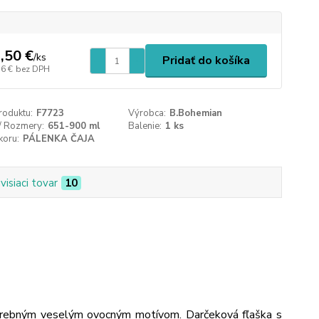
,50 €
/
ks
Pridať do košíka
16 €
bez DPH
roduktu:
F7723
Výrobca:
B.Bohemian
/ Rozmery:
651-900 ml
Balenie:
1 ks
koru:
PÁLENKA ČAJA
visiaci tovar
10
cfarebným veselým ovocným motívom. Darčeková fľaška s