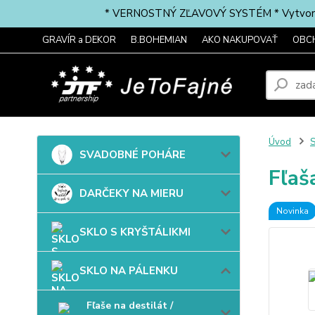
* VERNOSTNÝ ZĽAVOVÝ SYSTÉM * Vytvorte si 
GRAVÍR a DEKOR
B.BOHEMIAN
AKO NAKUPOVAŤ
OBC
Úvod
SVADOBNÉ POHÁRE
Fľaš
DARČEKY NA MIERU
Novinka
SKLO S KRYŠTÁLIKMI
SKLO NA PÁLENKU
Fľaše na destilát /