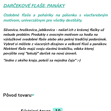
DARČEKOVÉ FĽAŠE, PANÁKY
Ozdobné fľaše a poháriky na pálenku s viacfarebným
motívom, univerzálnym pre všetky destiláty.
Slivovica, hruškovica, jablkovica - naliať ich z krásnej fľašky už
nebude problém. Produkty s ovocným motívom sa hodia na
výslužkové svadobné fľaše alebo ako pekný tradičný podarúnok.
Vybrať si môžete z viacerých dizajnov a veľkostí fliaš a panákov.
Niektoré fľaše majú svoju vlastnú krabičku, vďaka ktorej
povýšite svoj "tekutý" darček na novú úroveň.
"Jedno z akého kraja, poteší sa nejedna čaja" :-)
Pôvod tovaru
Súvisiaci tovar
10