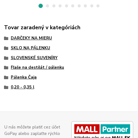
Tovar zaradený v kategóriách
DARČEKY NA MIERU
SKLO NA PÁLENKU
SLOVENSKÉ SUVENÍRY
Fľaše na destilát / pálenku
Pálenka Čaja
0,20 - 0,35 l
U nás môžete platiť cez účet
GoPay alebo zaplaťte rýchlo