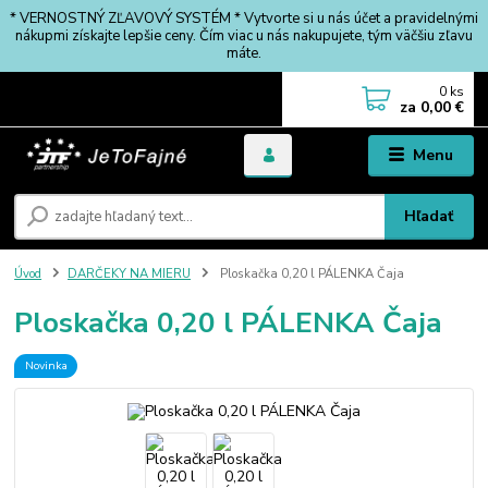
* VERNOSTNÝ ZĽAVOVÝ SYSTÉM * Vytvorte si u nás účet a pravidelnými
nákupmi získajte lepšie ceny. Čím viac u nás nakupujete, tým väčšiu zľavu
máte.
0
ks
za
0,00 €
Menu
Hľadať
Úvod
DARČEKY NA MIERU
Ploskačka 0,20 l PÁLENKA Čaja
Ploskačka 0,20 l PÁLENKA Čaja
Novinka