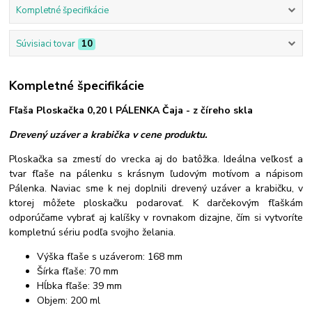
Kompletné špecifikácie
Súvisiaci tovar
10
Kompletné špecifikácie
Fľaša Ploskačka 0,20 l PÁLENKA Čaja - z číreho skla
Drevený uzáver a krabička v cene produktu.
Ploskačka sa zmestí do vrecka aj do batôžka. Ideálna veľkosť a
tvar fľaše na pálenku s krásnym ľudovým motívom a nápisom
Pálenka. Naviac sme k nej doplnili drevený uzáver a krabičku, v
ktorej môžete ploskačku podarovať. K darčekovým fľaškám
odporúčame vybrať aj kalíšky v rovnakom dizajne, čím si vytvoríte
kompletnú sériu podľa svojho želania.
Výška fľaše s uzáverom: 168 mm
Šírka fľaše: 70 mm
Hĺbka fľaše: 39 mm
Objem: 200 ml