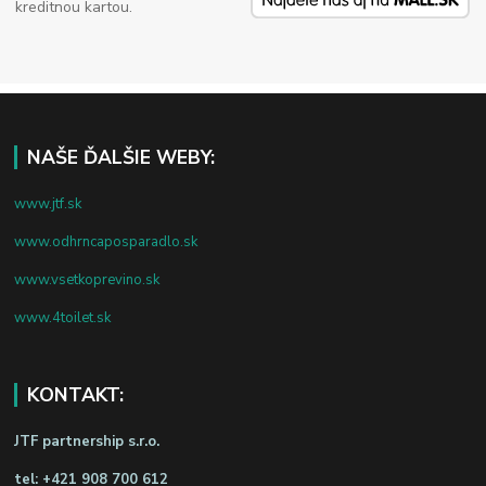
kreditnou kartou.
NAŠE ĎALŠIE WEBY:
www.jtf.sk
www.odhrncaposparadlo.sk
www.vsetkoprevino.sk
www.4toilet.sk
KONTAKT:
JTF partnership s.r.o.
tel:
+421 908 700 612