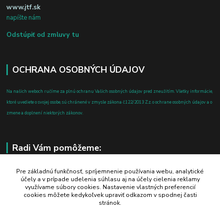
www.jtf.sk
napíšte nám
Odstúpiť od zmluvy tu
OCHRANA OSOBNÝCH ÚDAJOV
Na našich weboch ručíme za plnú ochranu Vašich osobných údajov pred zneužitím. Všetky informácie,
ktoré uvediete o svojej osobe, sú chránené v zmysle zákona č.122/2013 Z.z. o ochrane osobných údajov a o
zmene a doplnení niektorých zákonov.
Radi Vám pomôžeme:
+421 908 700 612
Pre základnú funkčnosť, spríjemnenie používania webu, analytické
účely a v prípade udelenia súhlasu aj na účely cielenia reklamy
po-pia: 8.00 - 16.00
využívame súbory cookies. Nastavenie vlastných preferencií
cookies môžete kedykoľvek upraviť odkazom v spodnej časti
business@jtf.sk
stránok.