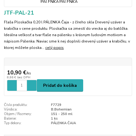
JTF-PAL-21
Fľaša Ploskačka 0,20 l PÁLENKA Čaja - z číreho skla Drevený uzáver a
krabička v cene produktu. Ploskačka sa zmestí do vrecka aj do batôžka.
Ideálna veľkosť a tvar fľaše na pálenku s krásnym ľudovým motívom a
nápisom Pálenka. Naviac sme k nej doplnili drevený uzáver a krabičku, v
ktorej môžete ploska...
celý popis
10,90 €
/
ks
8,86 €
bez DPH
Pridať do košíka
Číslo produktu:
F7729
Výrobca:
B.Bohemian
Objem / Rozmery:
151 - 250 ml
Balenie:
1 ks
Typ dekoru:
PÁLENKA ČAJA