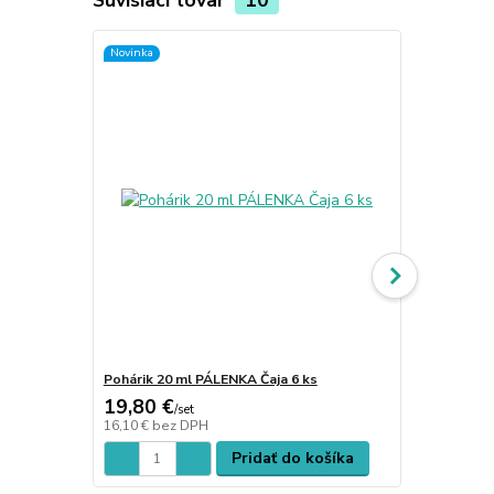
Novinka
Pohárik 20 ml PÁLENKA Čaja 6 ks
Ploskačka V.
19,80 €
3,50 €
/
set
/
ks
16,10 €
bez DPH
2,85 €
bez D
Pridať do košíka