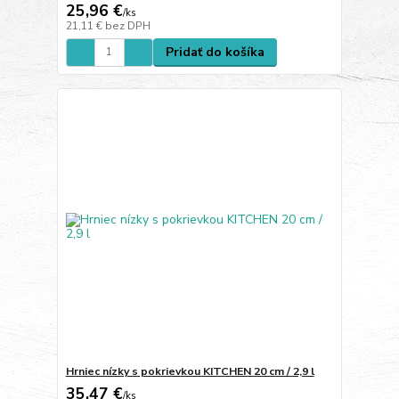
25,96 €
/
ks
21,11 €
bez DPH
Pridať do košíka
Hrniec nízky s pokrievkou KITCHEN 20 cm / 2,9 l
35,47 €
/
ks