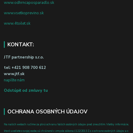
www.odhrncaposparadlo.sk
www.vsetkoprevino.sk
www.4toilet.sk
KONTAKT:
JTF partnership s.r.o.
tel:
+421 908 700 612
www.jtf.sk
napíšte nám
Odstúpiť od zmluvy tu
OCHRANA OSOBNÝCH ÚDAJOV
Na našich weboch ručíme za plnú ochranu Vašich osobných údajov pred zneužitím. Všetky informácie,
ktoré uvediete o svojej osobe, sú chránené v zmysle zákona č.122/2013 Z.z. o ochrane osobných údajov a o