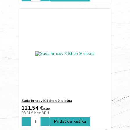
Sada hrncov Kitchen 9-dielna
121,54 €
/
sup
98,81 €
bez DPH
Pridať do košíka