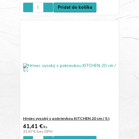
Pridať do košíka
Hrniec vysoký s pokrievkou KITCHEN 20 cm / 5 l
41,41 €
/
ks
33,67 €
bez DPH