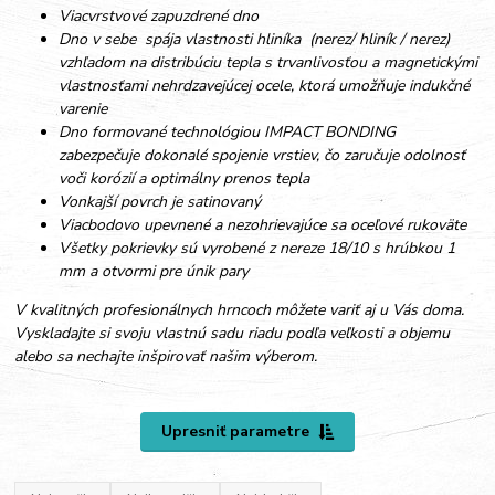
Viacvrstvové zapuzdrené dno
Dno v sebe spája vlastnosti hliníka (nerez/ hliník / nerez)
vzhľadom na distribúciu tepla s trvanlivosťou a magnetickými
vlastnosťami nehrdzavejúcej ocele, ktorá umožňuje indukčné
varenie
Dno formované technológiou IMPACT BONDING
zabezpečuje dokonalé spojenie vrstiev, čo zaručuje odolnosť
voči korózií a optimálny prenos tepla
Vonkajší povrch je satinovaný
Viacbodovo upevnené a nezohrievajúce sa oceľové rukoväte
Všetky pokrievky sú vyrobené z nereze 18/10 s hrúbkou 1
mm a otvormi pre únik pary
V kvalitných profesionálnych hrncoch môžete variť aj u Vás doma.
Vyskladajte si svoju vlastnú sadu riadu podľa veľkosti a objemu
alebo sa nechajte inšpirovať našim výberom.
Upresniť parametre