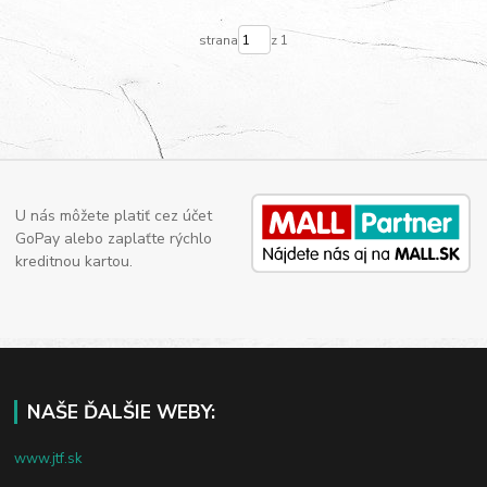
strana
z 1
U nás môžete platiť cez účet
GoPay alebo zaplaťte rýchlo
kreditnou kartou.
NAŠE ĎALŠIE WEBY:
www.jtf.sk