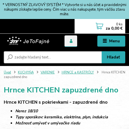
* VERNOSTNÝ ZĽAVOVÝ SYSTÉM * Vytvorte si u nás účet a pravidelnými
nákupmi získajte lepšie ceny. Čím viac u nás nakupujete, tým väčšiu zľavu
máte.
0
ks
za
0,00 €
Menu
Hľadať
Úvod
KUCHYŇA
VARENIE
HRNCE a KASTRÓLY
Hrnce KITCHEN
zapuzdrené dno
Hrnce KITCHEN zapuzdrené dno
Hrnce KITCHEN s pokrievkami - zapuzdrené dno
Nerez 18/10
Typy sporákov: keramika, elektrina, plyn, indukcia
Možnosť umývať v umývačke riadu