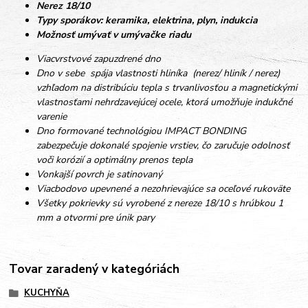
Nerez 18/10
Typy sporákov: keramika, elektrina, plyn, indukcia
Možnosť umývať v umývačke riadu
Viacvrstvové zapuzdrené dno
Dno v sebe spája vlastnosti hliníka (nerez/ hliník / nerez)
vzhľadom na distribúciu tepla s trvanlivosťou a magnetickými
vlastnosťami nehrdzavejúcej ocele, ktorá umožňuje indukčné
varenie
Dno formované technológiou IMPACT BONDING
zabezpečuje dokonalé spojenie vrstiev, čo zaručuje odolnosť
voči korózií a optimálny prenos tepla
Vonkajší povrch je satinovaný
Viacbodovo upevnené a nezohrievajúce sa oceľové rukoväte
Všetky pokrievky sú vyrobené z nereze 18/10 s hrúbkou 1
mm a otvormi pre únik pary
Tovar zaradený v kategóriách
KUCHYŇA