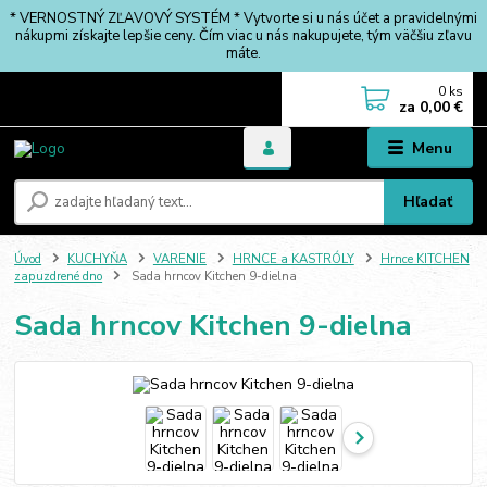
* VERNOSTNÝ ZĽAVOVÝ SYSTÉM * Vytvorte si u nás účet a pravidelnými
nákupmi získajte lepšie ceny. Čím viac u nás nakupujete, tým väčšiu zľavu
máte.
0
ks
za
0,00 €
Menu
Hľadať
Úvod
KUCHYŇA
VARENIE
HRNCE a KASTRÓLY
Hrnce KITCHEN
zapuzdrené dno
Sada hrncov Kitchen 9-dielna
Sada hrncov Kitchen 9-dielna