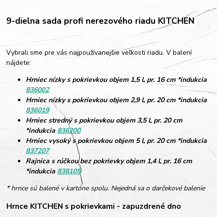
9-dielna sada profi nerezového riadu KITCHEN
Vybrali sme pre vás najpoužívanejšie veľkosti riadu. V balení
nájdete:
Hrniec nízky s pokrievkou objem 1,5 l, pr. 16 cm *indukcia
836002
Hrniec nízky s pokrievkou objem 2,9 l, pr. 20 cm *indukcia
836019
Hrniec stredný s pokrievkou objem 3,5 l, pr. 20 cm
*indukcia
836200
Hrniec vysoký s pokrievkou objem 5 l, pr. 20 cm *indukcia
837207
Rajnica s rúčkou bez pokrievky objem 1,4 l, pr. 16 cm
*indukcia
838105
* hrnce sú balené v kartóne spolu. Nejedná sa o darčekové balenie
Hrnce KITCHEN s pokrievkami - zapuzdrené dno