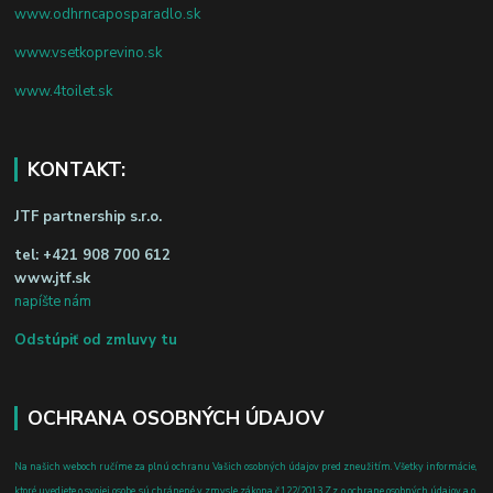
www.odhrncaposparadlo.sk
www.vsetkoprevino.sk
www.4toilet.sk
KONTAKT:
JTF partnership s.r.o.
tel:
+421 908 700 612
www.jtf.sk
napíšte nám
Odstúpiť od zmluvy tu
OCHRANA OSOBNÝCH ÚDAJOV
Na našich weboch ručíme za plnú ochranu Vašich osobných údajov pred zneužitím. Všetky informácie,
ktoré uvediete o svojej osobe, sú chránené v zmysle zákona č.122/2013 Z.z. o ochrane osobných údajov a o