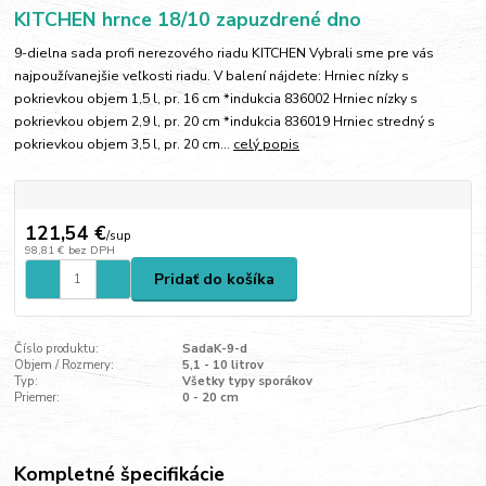
KITCHEN hrnce 18/10 zapuzdrené dno
9-dielna sada profi nerezového riadu KITCHEN Vybrali sme pre vás
najpoužívanejšie veľkosti riadu. V balení nájdete: Hrniec nízky s
pokrievkou objem 1,5 l, pr. 16 cm *indukcia 836002 Hrniec nízky s
pokrievkou objem 2,9 l, pr. 20 cm *indukcia 836019 Hrniec stredný s
pokrievkou objem 3,5 l, pr. 20 cm...
celý popis
121,54 €
/
sup
98,81 €
bez DPH
Pridať do košíka
Číslo produktu:
SadaK-9-d
Objem / Rozmery:
5,1 - 10 litrov
Typ:
Všetky typy sporákov
Priemer:
0 - 20 cm
Kompletné špecifikácie